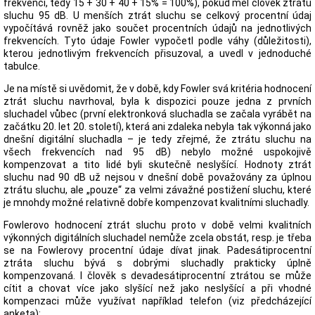
frekvencí, tedy 15 + 30 + 40 + 15% = 100%), pokud měl člověk ztrátu
sluchu 95 dB. U menších ztrát sluchu se celkový procentní údaj
vypočítává rovněž jako součet procentních údajů na jednotlivých
frekvencích. Tyto údaje Fowler vypočetl podle váhy (důležitosti),
kterou jednotlivým frekvencích přisuzoval, a uvedl v jednoduché
tabulce.
Je na místě si uvědomit, že v době, kdy Fowler svá kritéria hodnocení
ztrát sluchu navrhoval, byla k dispozici pouze jedna z prvních
sluchadel vůbec (první elektronková sluchadla se začala vyrábět na
začátku 20. let 20. století), která ani zdaleka nebyla tak výkonná jako
dnešní digitální sluchadla – je tedy zřejmé, že ztrátu sluchu na
všech frekvencích nad 95 dB) nebylo možné uspokojivě
kompenzovat a tito lidé byli skutečně neslyšící. Hodnoty ztrát
sluchu nad 90 dB už nejsou v dnešní době považovány za úplnou
ztrátu sluchu, ale „pouze“ za velmi závažné postižení sluchu, které
je mnohdy možné relativně dobře kompenzovat kvalitními sluchadly.
Fowlerovo hodnocení ztrát sluchu proto v době velmi kvalitních
výkonných digitálních sluchadel nemůže zcela obstát, resp. je třeba
se na Fowlerovy procentní údaje dívat jinak. Padesátiprocentní
ztráta sluchu bývá s dobrými sluchadly prakticky úplně
kompenzovaná. I člověk s devadesátiprocentní ztrátou se může
cítit a chovat více jako slyšící než jako neslyšící a při vhodné
kompenzaci může využívat například telefon (viz předcházející
anketa):