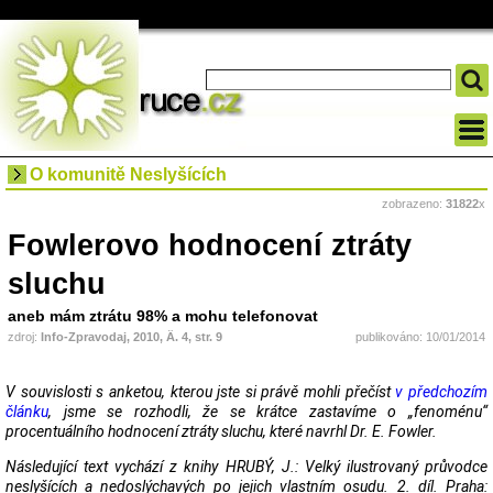
O komunitě Neslyšících
zobrazeno:
31822
x
Fowlerovo hodnocení ztráty
sluchu
aneb mám ztrátu 98% a mohu telefonovat
zdroj:
Info-Zpravodaj, 2010, Ä. 4, str. 9
publikováno: 10/01/2014
V souvislosti s anketou, kterou jste si právě mohli přečíst
v předchozím
článku
, jsme se rozhodli, že se krátce zastavíme o „fenoménu“
procentuálního hodnocení ztráty sluchu, které navrhl Dr. E. Fowler.
Následující text vychází z knihy HRUBÝ, J.: Velký ilustrovaný průvodce
neslyšících a nedoslýchavých po jejich vlastním osudu. 2. díl. Praha: