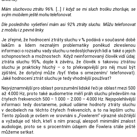
Mám sluchovou ztrátu 96%.
[...]
I když se mi sluch trošku zhoršuje, se
svým mobilem ještě mohu telefonovat.
Dle posledního vyšetření mám asi 92% ztráty sluchu. Můžu telefonovat
z mobilu i z pevné linky.
Je zřejmé, že hodnocení ztráty sluchu v % podává v současné době
laikům a lidem neznalým problematiky poněkud zkreslenou
informaci o rozsahu vady sluchu u nedoslýchavých lidí a také o jejich
schopnostech a možnostech
.
Když neinformovaný člověk vidí údaj:
ztráta sluchu 95%, dojde k závěru, že člověk s takovou ztrátou
sluchu je prakticky hluchý – o to překvapivější pro něj musí být
zjištění, že dotyčný může /byť třeba s omezením/ telefonovat).
Jaké hodnocení ztrát sluchu je tedy vhodnější používat?
Nejvýznamnější pro oblast porozumění lidské řeči je oblast mezi 500
až 4.000 Hz, proto také audiometrie měří práh sluchu především na
čtyřech frekvencích 500 – 1.000 – 2.000 – 4.000 Hz. Nejspolehlivější
informaci tedy dostaneme, pokud udáme hodnoty ztráty sluchu
v decibelech na těchto čtyřech frekvencích, a to na lepším uchu.
Tento způsob je ovšem ve srovnáni s „Fowlerem“ výrazně složitější
a vyžaduje od těch, kteří s ním pracují, alespoň minimální znalost
audiologie, proto se s procentním údajem dle Fowlera stále ještě
můžeme setkat.