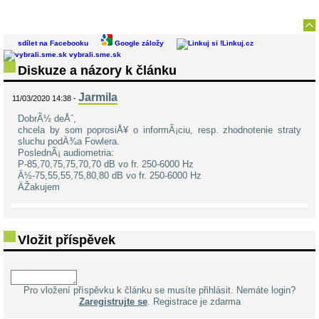
sdílet na Facebooku
Google záložy
Linkuj.cz
vybrali.sme.sk
Diskuze a názory k článku
Jarmila
11/03/2020 14:38 -
DobrÃ½ deÅˆ,
chcela by som poprosiÅ¥ o informÃ¡ciu, resp. zhodnotenie straty
sluchu podÄ¾a Fowlera.
PoslednÃ¡ audiometria:
P-85,70,75,75,70,70 dB vo fr. 250-6000 Hz
Ä½-75,55,55,75,80,80 dB vo fr. 250-6000 Hz
ÄŽakujem
Vložit příspěvek
Pro vložení příspěvku k článku se musíte přihlásit. Nemáte login?
Zaregistrujte se
. Registrace je zdarma