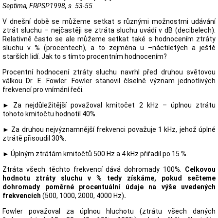
Septima, FRPSP1998, s. 53-55.
V dnešní době se můžeme setkat s různými možnostmi udávání
ztrát sluchu – nejčastěji se ztráta sluchu uvádí v dB (decibelech).
Relativně často se ale můžeme setkat také s hodnocením ztráty
sluchu v % (procentech), a to zejména u –náctiletých a ještě
starších lidí. Jak to s tímto procentním hodnocením?
Procentní hodnocení ztráty sluchu navrhl před druhou světovou
válkou Dr. E. Fowler. Fowler stanovil číselně význam jednotlivých
frekvencí pro vnímání řeči.
► Za nejdůležitější považoval kmitočet 2 kHz – úplnou ztrátu
tohoto kmitočtu hodnotil 40%.
► Za druhou nejvýznamnější frekvenci považuje 1 kHz, jehož úplné
ztrátě přisoudil 30%.
► Úplným ztrátám kmitočtů 500 Hz a 4 kHz přiřadil po 15 %.
Ztráta všech těchto frekvencí dává dohromady 100%.
Celkovou
hodnotu ztráty sluchu v % tedy získáme, pokud sečteme
dohromady poměrné procentuální údaje na výše uvedených
frekvencích
(500, 1000, 2000, 4000 Hz)
.
Fowler považoval za úplnou hluchotu (ztrátu všech daných