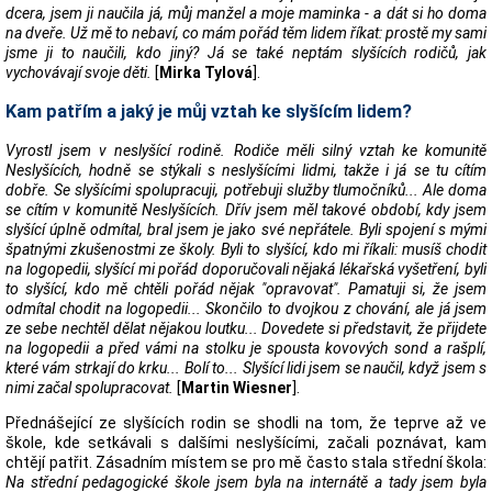
dcera, jsem ji naučila já, můj manžel a moje maminka - a dát si ho doma
na dveře. Už mě to nebaví, co mám pořád těm lidem říkat: prostě my sami
jsme ji to naučili, kdo jiný? Já se také neptám slyšících rodičů, jak
vychovávají svoje děti.
[
Mirka Tylová
].
Kam patřím a jaký je můj vztah ke slyšícím lidem?
Vyrostl jsem v neslyšící rodině. Rodiče měli silný vztah ke komunitě
Neslyšících, hodně se stýkali s neslyšícími lidmi, takže i já se tu cítím
dobře. Se slyšícími spolupracuji, potřebuji služby tlumočníků... Ale doma
se cítím v komunitě Neslyšících. Dřív jsem měl takové období, kdy jsem
slyšící úplně odmítal, bral jsem je jako své nepřátele. Byli spojení s mými
špatnými zkušenostmi ze školy. Byli to slyšící, kdo mi říkali: musíš chodit
na logopedii, slyšící mi pořád doporučovali nějaká lékařská vyšetření, byli
to slyšící, kdo mě chtěli pořád nějak "opravovat". Pamatuji si, že jsem
odmítal chodit na logopedii... Skončilo to dvojkou z chování, ale já jsem
ze sebe nechtěl dělat nějakou loutku... Dovedete si představit, že přijdete
na logopedii a před vámi na stolku je spousta kovových sond a rašplí,
které vám strkají do krku... Bolí to... Slyšící lidi jsem se naučil, když jsem s
nimi začal spolupracovat.
[
Martin Wiesner
].
Přednášející ze slyšících rodin se shodli na tom, že teprve až ve
škole, kde setkávali s dalšími neslyšícími, začali poznávat, kam
chtějí patřit. Zásadním místem se pro mě často stala střední škola:
Na střední pedagogické škole jsem byla na internátě a tady jsem byla