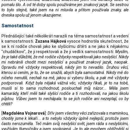
pomalu šlo. A od té doby spolu používáme jen znakový jazyk. Se sestrou
to bylo stejně, také jsem na ni mluvila a přitom používala znaky, ale
dneska spolu už jenom ukazujeme.
Samostatnost
Přednášející také několikrát narazili na téma samostatnost a vedení
k samostatnosti.
Zuzana Hájková
vysoce hodnotila skutečnost, že
se k ní rodiče chovali jako ke slyšícímu dítěti a ne jako k nějakému
"chudáčkovi", že ji respektovali a že ji vedli k samostatnosti:
Myslím,
že je také důležité, že mě rodiče vždycky respektovali jako neslyšící. Nikdy
mi nebránili chodit mezi neslyšící a používat znakový jazyk, naopak.
Opravdu mě vždycky respektovali, nikdy jim to nevadilo. Druhou věcí,
kterou si cením, je to, že se snažili, abych byla samostatná. Nikdy mě do
ničeho nenutili, nechali na mě, jakou si vyberu školu, a pak mě vždycky
podporovali. Když byla nějaká vážná věc, vždycky říkali, je to na tobě,
musíš si to sama rozhodnout, poslouchali můj názor... Měla jsem
kamarády, kteří měli také slyšící rodiče a ti rozhodovali, na jakou školu
půjdou. Vůbec jsem to nechápala: to se jich rodiče ani nezeptají, co by
chtěli?
[
Magdaléna Vojnarová
]:
Dřív jsem všechny věci zařizovala s maminkou,
chodily jsme k lékaři... a to nebylo vždycky úplně nejlepší, protože jsem
často nerozuměla. Teč mám svůj neslyšící svět, jsem ráda s neslyšícími,
využívám tlumočníky a jsem spokojená. Je to ale mnohem obtížnější si