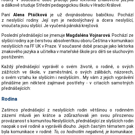
a dálkově studuje Střední pedagogickou školu v Hradci Králové.
Paní
Alena Ptáčková
je už dvojnásobnou babičkou. Pochází
z neslyšící rodiny. Její syn je nedoslýchavý a dcera neslyšící,
vnoučata jsou slyšící. Je vyučená pánská krejčová.
Poslední přednášející se jmenuje
Magdaléna Vojnarová
. Pochází ze
slyšící rodiny a je čerstvou absolventkou oboru Čeština v komunikaci
neslyšících na FF UK v Praze. V současné době pracuje jako lektorka
znakového jazyka a učitelka v mateřské škole pro děti se sluchovým
postižením.
Každý přednášející vyprávěl o svém životě, o rodině, o svých
zážitcích ve škole, v zaměstnání, o svých zálibách, názorech,
o svém vztahu ke slyšícím i neslyšícím... My vám z jejich vyprávění
přinášíme jen některé zajímavé postřehy - v citacích samotných
přednášejících:
Rodina
Zatímco přednášející z neslyšících rodin většinou o rodinném
zázemí mluvili jen krátce a zdůrazňovali jen svou přirozenou
provázanost s komunitou Neslyšících, přednášející ze slyšících rodin
naopak o své rodině a vyprávěli dlouho. Jejich častým tématem pak
byla komunikace v rodině:
To, co hodnotím negativně, je komunikace.