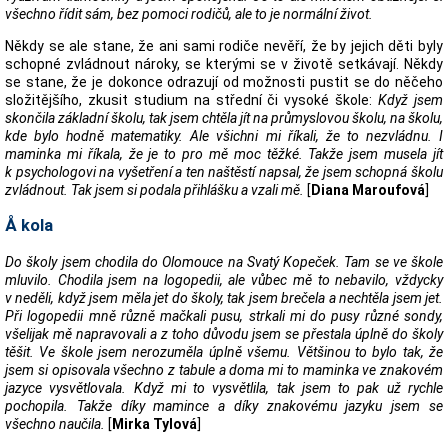
všechno řídit sám, bez pomoci rodičů, ale to je normální život.
Někdy se ale stane, že ani sami rodiče nevěří, že by jejich děti byly
schopné zvládnout nároky, se kterými se v životě setkávají. Někdy
se stane, že je dokonce odrazují od možnosti pustit se do něčeho
složitějšího, zkusit studium na střední či vysoké škole:
Když jsem
skončila základní školu, tak jsem chtěla jít na průmyslovou školu, na školu,
kde bylo hodně matematiky. Ale všichni mi říkali, že to nezvládnu. I
maminka mi říkala, že je to pro mě moc těžké. Takže jsem musela jít
k psychologovi na vyšetření a ten naštěstí napsal, že jsem schopná školu
zvládnout. Tak jsem si podala přihlášku a vzali mě.
[
Diana Maroufová
]
Å kola
Do školy jsem chodila do Olomouce na Svatý Kopeček. Tam se ve škole
mluvilo. Chodila jsem na logopedii, ale vůbec mě to nebavilo, vždycky
v neděli, když jsem měla jet do školy, tak jsem brečela a nechtěla jsem jet.
Při logopedii mně různě mačkali pusu, strkali mi do pusy různé sondy,
všelijak mě napravovali a z toho důvodu jsem se přestala úplně do školy
těšit. Ve škole jsem nerozuměla úplně všemu. Většinou to bylo tak, že
jsem si opisovala všechno z tabule a doma mi to maminka ve znakovém
jazyce vysvětlovala. Když mi to vysvětlila, tak jsem to pak už rychle
pochopila. Takže díky mamince a díky znakovému jazyku jsem se
všechno naučila.
[
Mirka Tylová
]