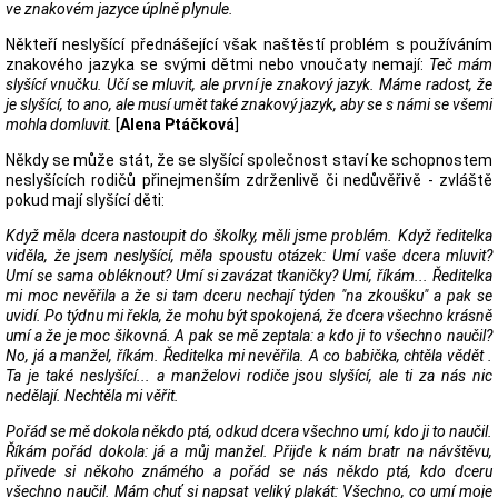
ve znakovém jazyce úplně plynule.
Někteří neslyšící přednášející však naštěstí problém s používáním
znakového jazyka se svými dětmi nebo vnoučaty nemají:
Teč mám
slyšící vnučku. Učí se mluvit, ale první je znakový jazyk. Máme radost, že
je slyšící, to ano, ale musí umět také znakový jazyk, aby se s námi se všemi
mohla domluvit.
[
Alena Ptáčková
]
Někdy se může stát, že se slyšící společnost staví ke schopnostem
neslyšících rodičů přinejmenším zdrženlivě či nedůvěřivě - zvláště
pokud mají slyšící děti:
Když měla dcera nastoupit do školky, měli jsme problém. Když ředitelka
viděla, že jsem neslyšící, měla spoustu otázek: Umí vaše dcera mluvit?
Umí se sama obléknout? Umí si zavázat tkaničky? Umí, říkám... Ředitelka
mi moc nevěřila a že si tam dceru nechají týden "na zkoušku" a pak se
uvidí. Po týdnu mi řekla, že mohu být spokojená, že dcera všechno krásně
umí a že je moc šikovná. A pak se mě zeptala: a kdo ji to všechno naučil?
No, já a manžel, říkám. Ředitelka mi nevěřila. A co babička, chtěla vědět .
Ta je také neslyšící... a manželovi rodiče jsou slyšící, ale ti za nás nic
nedělají. Nechtěla mi věřit.
Pořád se mě dokola někdo ptá, odkud dcera všechno umí, kdo ji to naučil.
Říkám pořád dokola: já a můj manžel. Přijde k nám bratr na návštěvu,
přivede si někoho známého a pořád se nás někdo ptá, kdo dceru
všechno naučil. Mám chuť si napsat veliký plakát: Všechno, co umí moje