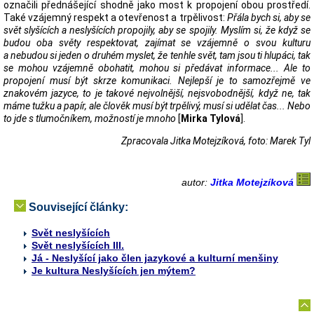
označili přednášející shodně jako most k propojení obou prostředí.
Také vzájemný respekt a otevřenost a trpělivost:
Přála bych si, aby se
svět slyšících a neslyšících propojily, aby se spojily. Myslím si, že když se
budou oba světy respektovat, zajímat se vzájemně o svou kulturu
a nebudou si jeden o druhém myslet, že tenhle svět, tam jsou ti hlupáci, tak
se mohou vzájemně obohatit, mohou si předávat informace... Ale to
propojení musí být skrze komunikaci. Nejlepší je to samozřejmě ve
znakovém jazyce, to je takové nejvolnější, nejsvobodnější, když ne, tak
máme tužku a papír, ale člověk musí být trpělivý, musí si udělat čas... Nebo
to jde s tlumočníkem, možností je mnoho
[
Mirka Tylová
].
Zpracovala Jitka Motejzíková, foto: Marek Tyl
autor:
Jitka Motejzíková
Související články:
Svět neslyšících
Svět neslyšících III.
Já - Neslyšící jako člen jazykové a kulturní menšiny
Je kultura Neslyšících jen mýtem?