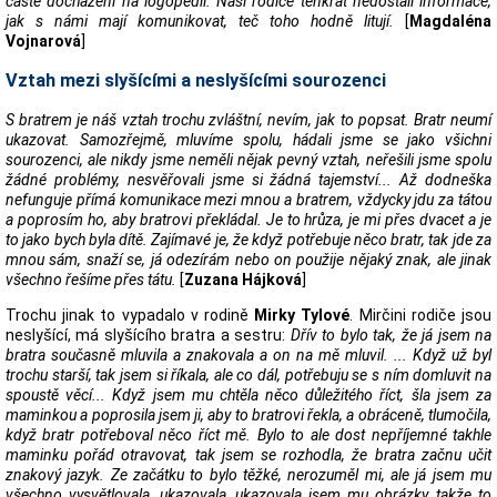
časté docházení na logopedii. Naši rodiče tenkrát nedostali informace,
jak s námi mají komunikovat, teč toho hodně litují.
[
Magdaléna
Vojnarová
]
Vztah mezi slyšícími a neslyšícími sourozenci
S bratrem je náš vztah trochu zvláštní, nevím, jak to popsat. Bratr neumí
ukazovat. Samozřejmě, mluvíme spolu, hádali jsme se jako všichni
sourozenci, ale nikdy jsme neměli nějak pevný vztah, neřešili jsme spolu
žádné problémy, nesvěřovali jsme si žádná tajemství... Až dodneška
nefunguje přímá komunikace mezi mnou a bratrem, vždycky jdu za tátou
a poprosím ho, aby bratrovi překládal. Je to hrůza, je mi přes dvacet a je
to jako bych byla dítě. Zajímavé je, že když potřebuje něco bratr, tak jde za
mnou sám, snaží se, já odezírám nebo on použije nějaký znak, ale jinak
všechno řešíme přes tátu.
[
Zuzana Hájková
]
Trochu jinak to vypadalo v rodině
Mirky Tylové
. Mirčini rodiče jsou
neslyšící, má slyšícího bratra a sestru:
Dřív to bylo tak, že já jsem na
bratra současně mluvila a znakovala a on na mě mluvil. ... Když už byl
trochu starší, tak jsem si říkala, ale co dál, potřebuju se s ním domluvit na
spoustě věcí... Když jsem mu chtěla něco důležitého říct, šla jsem za
maminkou a poprosila jsem ji, aby to bratrovi řekla, a obráceně, tlumočila,
když bratr potřeboval něco říct mě. Bylo to ale dost nepříjemné takhle
maminku pořád otravovat, tak jsem se rozhodla, že bratra začnu učit
znakový jazyk. Ze začátku to bylo těžké, nerozuměl mi, ale já jsem mu
všechno vysvětlovala, ukazovala, ukazovala jsem mu obrázky, takže to