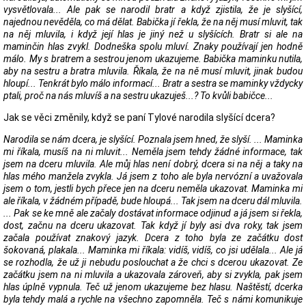
vysvětlovala... Ale pak se narodil bratr a když zjistila, že je slyšící,
najednou nevěděla, co má dělat. Babička jí řekla, že na něj musí mluvit, tak
na něj mluvila, i když její hlas je jiný než u slyšících. Bratr si ale na
maminčin hlas zvykl. Dodneška spolu mluví. Znaky používají jen hodně
málo. My s bratrem a sestrou jenom ukazujeme. Babička maminku nutila,
aby na sestru a bratra mluvila. Říkala, že na ně musí mluvit, jinak budou
hloupí... Tenkrát bylo málo informací... Bratr a sestra se maminky vždycky
ptali, proč na nás mluvíš a na sestru ukazuješ...? To kvůli babičce...
Jak se věci změnily, když se paní Tylové narodila slyšící dcera?
Narodila se nám dcera, je slyšící. Poznala jsem hned, že slyší. ... Maminka
mi říkala, musíš na ni mluvit... Neměla jsem tehdy žádné informace, tak
jsem na dceru mluvila. Ale můj hlas není dobrý, dcera si na něj a taky na
hlas mého manžela zvykla. Já jsem z toho ale byla nervózní a uvažovala
jsem o tom, jestli bych přece jen na dceru neměla ukazovat. Maminka mi
ale říkala, v žádném případě, bude hloupá... Tak jsem na dceru dál mluvila.
... Pak se ke mně ale začaly dostávat informace odjinud a já jsem si řekla,
dost, začnu na dceru ukazovat. Tak když jí byly asi dva roky, tak jsem
začala používat znakový jazyk. Dcera z toho byla ze začátku dost
šokovaná, plakala... Maminka mi říkala: vidíš, vidíš, co jsi udělala... Ale já
se rozhodla, že už ji nebudu poslouchat a že chci s dcerou ukazovat. Ze
začátku jsem na ni mluvila a ukazovala zároveň, aby si zvykla, pak jsem
hlas úplně vypnula. Teč už jenom ukazujeme bez hlasu. Naštěstí, dcerka
byla tehdy malá a rychle na všechno zapomněla. Teč s námi komunikuje