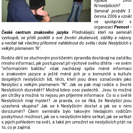
vypadá život
N/neslyšících?
Seminář proběhl 3.
června 2006 a vznikl
ve spolupráci s
organizací
Pevnost -
České centrum znakového jazyka
. Přednášející, kteří na semináři
vystoupili, se přišli podělit o své životní zkušenosti, zážitky a názory,
a nechat tak všechny přítomné nahlédnout do světa i duše Neslyšících s
velkým písmenem "N".
Rodiče dětí se sluchovým postižením zpravidla dostávají na začátku
mnoho informací, jak postupovat při výchově svého dítěte - ve svém
"informačním balíčku" však nacházejí spíše méně informací
o znakovém jazyce a ještě méně jich je o komunitě a kultuře
dospělých neslyšících lidí, těch, kteří jsou dnes označováni jako
Neslyšící s velkým písmenem "N". Jak se pak mají rodiče o životě
Neslyšících dozvědět? Možná kdesi cosi zaslechli... Jsou to možná
jen útržky a možná to nejsou jen příjemné informace. Co si o světě
Neslyšících mají myslet? Je pravda, co se říká, že Neslyšící jsou
uzavřená skupina? Jak se k Neslyšícím dostat a jak se s nimi
dorozumět? Cílem semináře bylo takovým hledajícím rodičům
poskytnout možnost, jak se s neslyšícími lidmi setkat, jak se setkat
s jejich pohledem na svět, a také jim umožnit se neslyšících ptát na
to, co je zajímá.