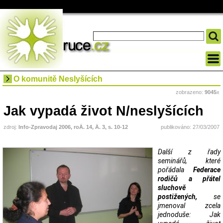
O komunitě Neslyšících
zobrazeno:
9045
x
Jak vypadá život N/neslyšících
zdroj:
Info-Zpravodaj 2006, roÄ. 14, Ä. 3, s. 10-12
publikováno: 27/03/2007
Další z řady
seminářů, které
pořádala
Federace
rodičů a přátel
sluchově
postižených,
se
jmenoval zcela
jednoduše: Jak