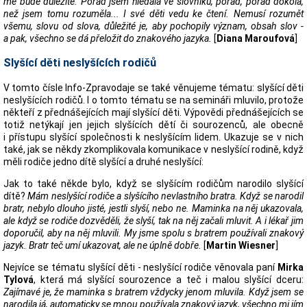
mě bude důležité. Pořád jsem hledala ve slovníku, pořád, pořád dokola,
než jsem tomu rozuměla... I své děti vedu ke čtení. Nemusí rozumět
všemu, slovu od slova, důležité je, aby pochopily význam, obsah slov -
a pak, všechno se dá přeložit do znakového jazyka.
[
Diana Maroufová
]
Slyšící děti neslyšících rodičů
V tomto čísle Info-Zpravodaje se také věnujeme tématu: slyšící děti
neslyšících rodičů. I o tomto tématu se na semináři mluvilo, protože
někteří z přednášejících mají slyšící děti. Výpovědi přednášejících se
totiž netýkají jen jejich slyšících dětí či sourozenců, ale obecně
i přístupu slyšící společnosti k neslyšícím lidem. Ukazuje se v nich
také, jak se někdy zkomplikovala komunikace v neslyšící rodině, když
měli rodiče jedno dítě slyšící a druhé neslyšící:
Jak to také někde bylo, když se slyšícím rodičům narodilo slyšící
dítě?
Mám neslyšící rodiče a slyšícího nevlastního bratra. Když se narodil
bratr, nebylo dlouho jisté, jestli slyší, nebo ne. Maminka na něj ukazovala,
ale když se rodiče dozvěděli, že slyší, tak na něj začali mluvit. A i lékař jim
doporučil, aby na něj mluvili. My jsme spolu s bratrem používali znakový
jazyk. Bratr teč umí ukazovat, ale ne úplně dobře.
[
Martin Wiesner
]
Nejvíce se tématu slyšící děti - neslyšící rodiče věnovala paní
Mirka
Tylová
, která má slyšící sourozence a teč i malou slyšící dceru:
Zajímavé je, že maminka s bratrem vždycky jenom mluvila. Když jsem se
narodila já, automaticky se mnou používala znakový jazyk, všechno mi jím