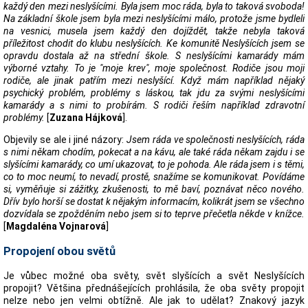
každý den mezi neslyšícími. Byla jsem moc ráda, byla to taková svoboda!
Na základní škole jsem byla mezi neslyšícími málo, protože jsme bydleli
na vesnici, musela jsem každý den dojíždět, takže nebyla taková
příležitost chodit do klubu neslyšících. Ke komunitě Neslyšících jsem se
opravdu dostala až na střední škole. S neslyšícími kamarády mám
výborné vztahy. To je "moje krev", moje společnost. Rodiče jsou moji
rodiče, ale jinak patřím mezi neslyšící. Když mám například nějaký
psychický problém, problémy s láskou, tak jdu za svými neslyšícími
kamarády a s nimi to probírám. S rodiči řeším například zdravotní
problémy.
[
Zuzana Hájková
].
Objevily se ale i jiné názory:
Jsem ráda ve společnosti neslyšících, ráda
s nimi někam chodím, pokecat a na kávu, ale také ráda někam zajdu i se
slyšícími kamarády, co umí ukazovat, to je pohoda. Ale ráda jsem i s těmi,
co to moc neumí, to nevadí, prostě, snažíme se komunikovat. Povídáme
si, vyměňuje si zážitky, zkušenosti, to mě baví, poznávat něco nového.
Dřív bylo horší se dostat k nějakým informacím, kolikrát jsem se všechno
dozvídala se zpožděním nebo jsem si to teprve přečetla někde v knížce.
[
Magdaléna Vojnarová
]
Propojení obou světů
Je vůbec možné oba světy, svět slyšících a svět Neslyšících
propojit? Většina přednášejících prohlásila, že oba světy propojit
nelze nebo jen velmi obtížně. Ale jak to udělat? Znakový jazyk