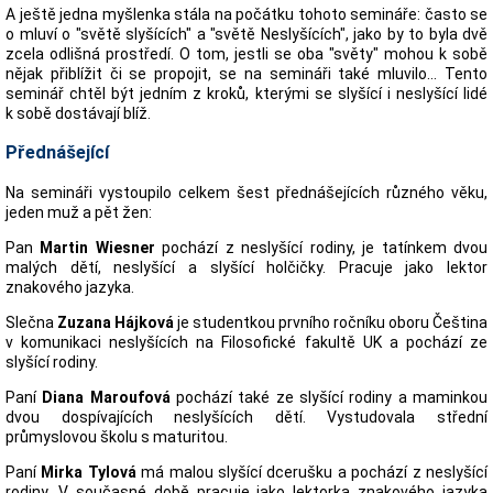
A ještě jedna myšlenka stála na počátku tohoto semináře: často se
o mluví o "světě slyšících" a "světě Neslyšících", jako by to byla dvě
zcela odlišná prostředí. O tom, jestli se oba "světy" mohou k sobě
nějak přiblížit či se propojit, se na semináři také mluvilo... Tento
seminář chtěl být jedním z kroků, kterými se slyšící i neslyšící lidé
k sobě dostávají blíž.
Přednášející
Na semináři vystoupilo celkem šest přednášejících různého věku,
jeden muž a pět žen:
Pan
Martin Wiesner
pochází z neslyšící rodiny, je tatínkem dvou
malých dětí, neslyšící a slyšící holčičky. Pracuje jako lektor
znakového jazyka.
Slečna
Zuzana Hájková
je studentkou prvního ročníku oboru Čeština
v komunikaci neslyšících na Filosofické fakultě UK a pochází ze
slyšící rodiny.
Paní
Diana Maroufová
pochází také ze slyšící rodiny a maminkou
dvou dospívajících neslyšících dětí. Vystudovala střední
průmyslovou školu s maturitou.
Paní
Mirka Tylová
má malou slyšící dcerušku a pochází z neslyšící
rodiny. V současné době pracuje jako lektorka znakového jazyka