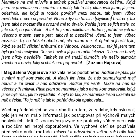
Maminka na mě mluvila a tatínek používal znakovanou češtinu. Když
jsem si povídala jen s jedním z rodičů, tak to šlo, ukazovali jsme, já jsem
odezírala, ale když si rodiče povídali mezi sebou, tak jsem vůbec
nevěděla, o čem si povídají. Nebo když se bavili s [slyšícím] bratrem, tak
jsem také nerozuměla a hrozně mě to štvalo. Pořád jsem se jich ptala, co
jste říkali, co jste říkali... A tak to je od malička až dodnes, pořád se jich na
všechno musím sama ptát, takové to bezděčné učení, to jsem vůbec
nezažila. To, co běželo okolo mě, šlo mimo mě. A úplně nejhorší bylo,
když se sešli všichni příbuzní, na Vánoce, Velikonoce..., tak já jsem tam
byla jediná neslyšící. Oni se bavili a já jsem měla televizi. O čem se bavili,
jsem nikdy nevěděla. Tatínek se mi snažil tlumočit, ale nešlo tlumočit
všechno a navíc, taky si chtěl sám popovídat...
[
Zuzana Hájková
]
I
Magdaléna Vojnarová
zažívala něco podobného:
Rodiče se ptali, jak
s námi mají komunikovat. A lékaři jim řekli, že nás samozřejmě mají
mluvit a že cvičit u nás odezírání. Rodiče jim věřili. Takže na nás na
všechny tři mluvili. Ptala jsem se maminky, jak s námi komunikovala, když
jsme byli malí, jak to vypadalo. A bylo to tak, že maminka třeba ukázala na
míč a řekla: "To je míč" a tak to pořád dokola opakovala...
Všichni přednášející se však shodli na tom, že v době, kdy byli malí,
bylo jen velmi málo informací, jak postupovat při výchově malých
neslyšících dětí. O znakovém jazyce se prakticky vůbec nemluvilo
a rodičům ani nebyl doporučován. Ve výchově dětí se používala
především orální metoda:
mluvení a odezírání a velkou roli hrálo také