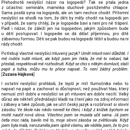
Přehodnotili neslyšící názor na logopedii? Tak se ptala jedna
z účastnic semináře, maminka sluchově postiženého chlapce.
Sama posílá syna na logopedii, ale on tam nechce chodit. Přítomní
neslyšící se shodli na tom, že děti by měly chodit na logopedii jen
v případě, že samy chtějí, že je logopedie baví a není pro ně trápení.
Padl i názor, že záleží jen na logopedovi, jakým způsobem bude
u dětí postupovat. I logopedie se dá dělat příjemnou, pro dítě
zábavnou formou. Děti se pak budou na logopedii těšit a budou na ni
rády chodit.
Potřebují vlastně neslyšící mluvený jazyk?
Umět mluvit není důležité. I
mě rodiče nutili mluvit, ale když jsem jim řekla, že mě to nebaví, tak
přestali, respektovali mé rozhodnutí. Když se chci s někým domluvit, stačí
papír a tužka, můžu mu to přece napsat...To není žádný problém.
[
Zuzana Hájková
]
I ostatní neslyšící prohlásili, že lepší je mít tlumočníka nebo to
napsat na papír a zachovat si důstojnost, než používat hlas, který
nemusí znít dobře a neslyšící se při mluvení ani dobře necítí. Velký
důraz ale někteří přednášející kladli na čtení jako na zdroj informací
i zábavy a také způsob, jak se učit český jazyk a rozšiřovat si slovní
zásobu:
Ve škole nás nikdo nevedl ke čtení, i když z knížek bychom se
mohli naučit nová slova. Všechno jsem se musela učit sama. Já jsem
četla moc ráda, bavilo mě to, moje slovní zásoba se zvětšovala. Když
jsem byla malá, nerozuměla jsem úplně všemu, ale věděla jsem, že to pro