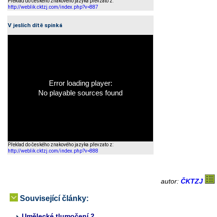
Překlad do českého znakového jazyka převzato z:
http://weblik.cktzj.com/index.php?v=887
V jeslích dítě spinká
Error loading player:
No playable sources found
Překlad do českého znakového jazyka převzato z:
http://weblik.cktzj.com/index.php?v=888
autor:
ČKTZJ
Související články:
Umělecké tlumočení 2.