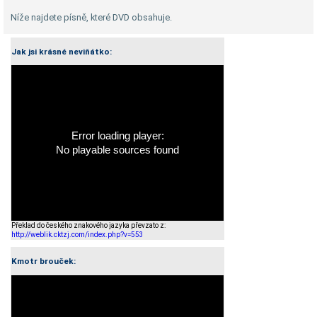
Níže najdete písně, které DVD obsahuje.
Jak jsi krásné neviňátko:
Error loading player:
No playable sources found
Překlad do českého znakového jazyka převzato z:
http://weblik.cktzj.com/index.php?v=553
Kmotr brouček: