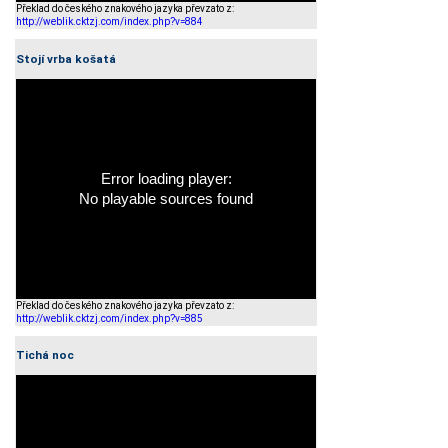
Překlad do českého znakového jazyka převzato z:
http://weblik.cktzj.com/index.php?v=884
Stojí vrba košatá
Error loading player:
No playable sources found
Překlad do českého znakového jazyka převzato z:
http://weblik.cktzj.com/index.php?v=885
Tichá noc