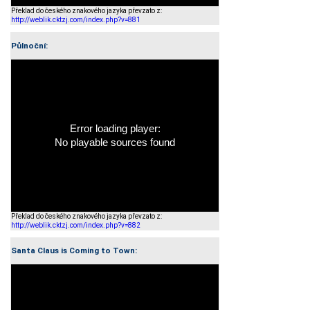
Překlad do českého znakového jazyka převzato z:
http://weblik.cktzj.com/index.php?v=881
Půlnoční:
Error loading player:
No playable sources found
Překlad do českého znakového jazyka převzato z:
http://weblik.cktzj.com/index.php?v=882
Santa Claus is Coming to Town: