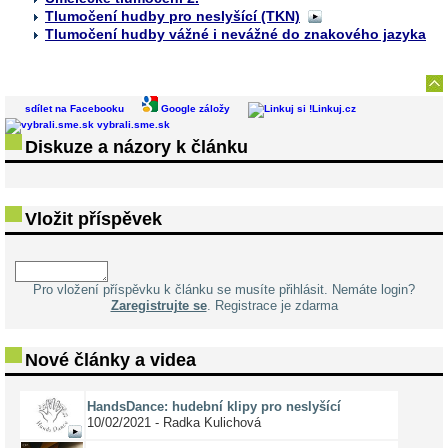
Tlumočení hudby pro neslyšící (TKN)
Tlumočení hudby vážné i nevážné do znakového jazyka
sdílet na Facebooku
Google záložy
Linkuj.cz
vybrali.sme.sk
Diskuze a názory k článku
Vložit příspěvek
Pro vložení příspěvku k článku se musíte přihlásit. Nemáte login?
Zaregistrujte se
. Registrace je zdarma
Nové články a videa
HandsDance: hudební klipy pro neslyšící
10/02/2021 - Radka Kulichová