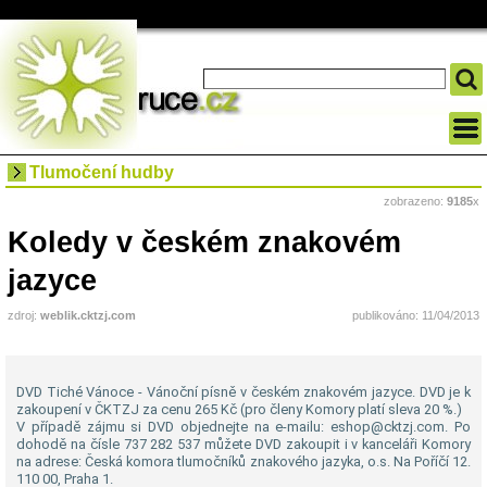
Tlumočení hudby
zobrazeno:
9185
x
Koledy v českém znakovém
jazyce
zdroj:
weblik.cktzj.com
publikováno: 11/04/2013
DVD Tiché Vánoce - Vánoční písně v českém znakovém jazyce. DVD je k
zakoupení v ČKTZJ za cenu 265 Kč (pro členy Komory platí sleva 20 %.)
V případě zájmu si DVD objednejte na e-mailu: eshop@cktzj.com. Po
dohodě na čísle 737 282 537 můžete DVD zakoupit i v kanceláři Komory
na adrese: Česká komora tlumočníků znakového jazyka, o.s. Na Poříčí 12.
110 00, Praha 1.