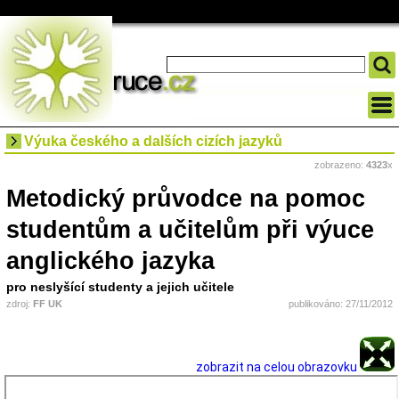
Výuka českého a dalších cizích jazyků
zobrazeno:
4323
x
Metodický průvodce na pomoc
studentům a učitelům při výuce
anglického jazyka
pro neslyšící studenty a jejich učitele
zdroj:
FF UK
publikováno: 27/11/2012
zobrazit na celou obrazovku