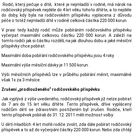
Rodič, který pečuje o dítě, které je nejmladší v rodině, má nárok na
rodičovský příspěvek nejdéle do 4 let věku tohoto dítěte, a to nejdéle
do doby, kdy byla na rodičovském příspěvku vyplacena z důvodu
péče o totéž nejmladší dítě v rodině celková částka 220 000 korun.
V praxi tedy každý rodič může pobíráním rodičovského příspěvku
vyčerpat maximální celkovou částku 220 000 korun. A záleží na
tomto rodiči jak si částku rozdělí, na jak dlouhou dobu a jaké měsíční
příspěvky chce pobírat.
Maximální doba pobírání rodičovského příspěvku jsou 4 roky.
Maximální výše měsíční dávky je 11 500 korun.
Výši měsíčních příspěvků lze v průběhu pobírání měnit, maximálně
však 1x za 3 měsíce.
Zrušení „prodlouženého“ rodičovského příspěvku
Jak vyplývá z výše uvedeného, rodičovský příspěvek již nelze pobírat
do 7 ani do 15 let věku dítěte. Tento příspěvek, dříve vyplácený
rodičům dětí se zdravotním postižením byl zrušen. Rodiče, kteří
tento příspěvek pobírali do 31. 12. 2011 měli možnost volby:
U dětí mladších 4 let mohli rodiče zvolit, zda dále pobírat rodičovský
příspěvek a to až do vyčerpání částky 220 000 korun. Nebo zda chtějí