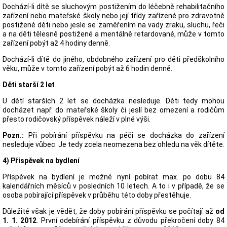
Dochází-li dítě se sluchovým postižením do léčebně rehabilitačního
zařízení nebo mateřské školy nebo její třídy zařízené pro zdravotně
postižené děti nebo jesle se zaměřením na vady zraku, sluchu, řeči
a na děti tělesně postižené a mentálně retardované, může v tomto
zařízení pobýt až 4 hodiny denně.
Dochází-li dítě do jiného, obdobného zařízení pro děti předškolního
věku, může v tomto zařízení pobýt až 6 hodin denně.
Děti starší 2 let
U dětí starších 2 let se docházka nesleduje. Děti tedy mohou
docházet např. do mateřské školy či jeslí bez omezení a rodičům
přesto rodičovský příspěvek náleží v plné výši.
Pozn.:
Při pobírání příspěvku na péči se docházka do zařízení
nesleduje vůbec. Je tedy zcela neomezena bez ohledu na věk dítěte.
4) Příspěvek na bydlení
Příspěvek na bydlení je možné nyní pobírat max. po dobu 84
kalendářních měsíců v posledních 10 letech. A to i v případě, že se
osoba pobírající příspěvek v průběhu této doby přestěhuje.
Důležité však je vědět, že doby pobírání příspěvku se počítají až
od
1. 1. 2012
. První odebírání příspěvku z důvodu překročení doby 84