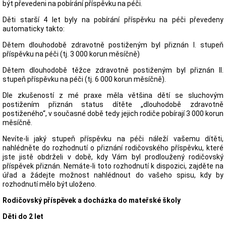
být převedeni na pobírání příspěvku na péči.
Děti starší 4 let byly na pobírání příspěvku na péči převedeny
automaticky takto:
Dětem dlouhodobě zdravotně postiženým byl přiznán I. stupeň
příspěvku na péči (tj. 3 000 korun měsíčně)
Dětem dlouhodobě těžce zdravotně postiženým byl přiznán II.
stupeň příspěvku na péči (tj. 6 000 korun měsíčně).
Dle zkušeností z mé praxe měla většina dětí se sluchovým
postižením přiznán status dítěte „dlouhodobě zdravotně
postiženého“, v současné době tedy jejich rodiče pobírají 3 000 korun
měsíčně.
Nevíte-li jaký stupeň příspěvku na péči náleží vašemu dítěti,
nahlédněte do rozhodnutí o přiznání rodičovského příspěvku, které
jste jistě obdrželi v době, kdy Vám byl prodloužený rodičovský
příspěvek přiznán. Nemáte-li toto rozhodnutí k dispozici, zajděte na
úřad a žádejte možnost nahlédnout do vašeho spisu, kdy by
rozhodnutí mělo být uloženo.
Rodičovský příspěvek a docházka do mateřské školy
Děti do 2 let