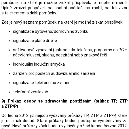
pomůcek, na které je možné získat příspěvek, je mnohem méně.
Úplně zmizel příspěvek na osobní počítač, na mobil, na televizor
s teletextem a další pomůcky.
Zde je nový seznam pomůcek, na které je možné získat příspěvek:
signalizace bytového/domovního zvonku
signalizace pláče dítěte
softwarové vybavení (aplikace do telefonu, programy do PC –
nácvik mluvení, sluchu, odezírání nebo znakové řeči
individuální indukční smyčka
zařízení pro poslech audiovizuálního zařízení
signalizace telefonního zvonění
telefonní zesilovač
9) Průkaz osoby se zdravotním postižením (průkaz TP, ZTP
a ZTP/P)
Od ledna 2012 již nejsou vydávány průkazy TP, ZTP a ZTP/P, které
jsme znali dosud. Staré průkazy budou postupně vyměňovány za
nové. Nové průkazy však budou vydávány až od konce června 2012.