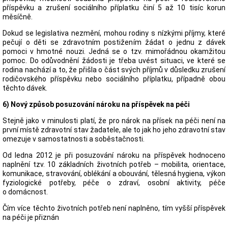
příspěvku a zrušení sociálního příplatku činí 5 až 10 tisíc korun
měsíčně.
Dokud se legislativa nezmění, mohou rodiny s nízkými příjmy, které
pečují o děti se zdravotním postižením žádat o jednu z dávek
pomoci v hmotné nouzi. Jedná se o tzv. mimořádnou okamžitou
pomoc. Do odůvodnění žádosti je třeba uvést situaci, ve které se
rodina nachází a to, že přišla o část svých příjmů v důsledku zrušení
rodičovského příspěvku nebo sociálního příplatku, případně obou
těchto dávek.
6)
Nový způsob posuzování nároku na příspěvek na péči
Stejně jako v minulosti platí, že pro nárok na přísek na péči není na
první místě zdravotní stav žadatele, ale to jak ho jeho zdravotní stav
omezuje v samostatnosti a soběstačnosti.
Od ledna 2012 je při posuzování nároku na příspěvek hodnoceno
naplnění tzv. 10 základních životních potřeb – mobilita, orientace,
komunikace, stravování, oblékání a obouvání, tělesná hygiena, výkon
fyziologické potřeby, péče o zdraví, osobní aktivity, péče
o domácnost.
Čím více těchto životních potřeb není naplněno, tím vyšší příspěvek
na péči je přiznán