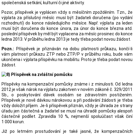
společenská setkání, kulturní či jiné aktivity.
Pozor, příspěvek je vyplácen vždy s měsíčním zpožděním. Tzn., že
výplata za příslušný měsíc musí být žadateli doručena (po vydání
rozhodnutí) do konce následujícího měsíce. Např. výplata za leden
musí být doručena do konce února, za únor do konce března atd.
poslední příspěvek by měl být vyplacena za měsíc prosinec do konce
ledna 2013. V průběhu ledna 2013 je tedy třeba podat novou žádost.
Pozn.:
Příspěvek je přiznáván na dobu platnosti průkazu, končí-li
vám platnost průkazu ZTP nebo ZTP/P v průběhu roku, bude vám
ukončena i výplata příspěvku na mobilitu. Proto je třeba podat novou
žádost.
Příspěvek na zvláštní pomůcku
Příspěvky na kompenzační pomůcky známe i z minulosti. Od ledna
2012 je však nárok na výplatu zakotven v novém zákoně č. 329/2011
Sb., o poskytování dávek osobám se zdravotním postižením.
Příspěvek je nově dávkou nárokovou a při podávání žádosti je třeba
vždy doložit příjem. Je-li příspěvek přiznán, vždy je úhrada ze strany
úřadu jen částečná a žadatel se musí na úhradě pomůcky alespoň
částečně podílet. Zpravidla 10 %, nejmenší spoluúčast však činí
1 000 korun.
Již po letmém prostudování je také jasné, že kompenzačních