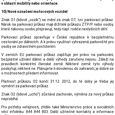
v oblasti mobility nebo orientace.
10) Nové označení motorových vozidel
Znak O1 (lidově „vozík“) se mění za znak O7, tzv. parkovací průkaz.
Nárok na parkovací průkaz mají držitelé průkazu ZTP/P nebo osoby,
které takovou osobu přepravují, tedy např. rodiče neslyšících dětí.
Parkovací průkaz opravňuje v České republice k bezplatnému
cestování po dálnicích. A k právu využívat vyhrazená parkoviště pro
osoby se zdravotním postižením.
V zemích EU parkovací průkaz zajišťuje jen právo na parkování,
bezplatné užívání dálnic a další výhody zaručeny nejsou. Záleží na
pravidlech konkrétní členské země. Některé země tyto výhody
poskytují, některé ne. Plánujete-li dovolenou do zahraničí, je dobré se
o možnostech předem informovat.
Platnost průkazu O2 končí 31.12. 2012, do té doby je třeba jej
vyměnit za parkovací průkaz.
Znak O2 (lidově „ucho“) zůstává zachován, výměna za nový průkaz
neprobíhá.
Pro potřeby veřejnosti, zřídilo také Ministerstvo práce a sociálních
věcí infolinku: 844 844 803. Další užitečné kontakty a informace