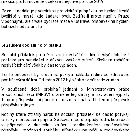
měsíců proto můžeme očekávat nejdříve po roce 2019.
Pozn.:
I nadále je podmínkou pro získání příspěvku na bydlení trvalé
bydliště v místě, kde žadatel bydlí. Bydlíte-li proto např. v Praze
v podnájmu, ale trvalé bydliště máte v Ostravě, příspěvek na bydlení
bohužel nedostanete.
5) Zrušení sociálního příplatku
Sociální příplatek patrně neznají neslyšící rodiče neslyšících dětí,
protože jim nenáležel z důvodu vyšších příjmů. Slyšícím rodičům
neslyšících dětí však byl často vyplácen.
Tento příspěvek byl určen na pokrytí nákladů rodiny se zdravotně
postiženými dětmi. Od ledna 2012 byl však bez náhrady zrušen.
V současné době probíhají jednání s Ministerstvem práce
a sociálních věcí (MPSV) o změně legislativy a navrácení výplaty
tohoto příspěvku, případně o možnosti nahradit tento příspěvek
příspěvkem jiným.
Rodiny, které ztratily nárok na sociální příplatek, se často potýkají
s velkým propadem příjmů. Setkávám se s případy rodin, kde rozdíl
v příjmech v důsledku zrušení prodlouženého rodičovského
příspěvku, možnosti souběhu příspěvku na péči a rodičovského