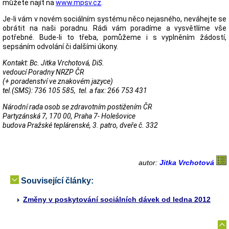
můžete najít na
www.mpsv.cz
.
Je-li vám v novém sociálním systému něco nejasného, neváhejte se
obrátit na naši poradnu. Rádi vám poradíme a vysvětlíme vše
potřebné. Bude-li to třeba, pomůžeme i s vyplněním žádostí,
sepsáním odvolání či dalšími úkony.
Kontakt: Bc. Jitka Vrchotová, DiS.
vedoucí Poradny NRZP ČR
(+ poradenství ve znakovém jazyce)
tel.(SMS): 736 105 585, tel. a fax: 266 753 431
Národní rada osob se zdravotním postižením ČR
Partyzánská 7, 170 00, Praha 7- Holešovice
budova Pražské teplárenské, 3. patro, dveře č. 332
autor:
Jitka Vrchotová
Související články:
Změny v poskytování sociálních dávek od ledna 2012