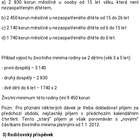
a) 2 830 korun měsíčně u osoby od 15 let věku, která není
nezaopatřeným dítětem,
b) 2 450 korun měsíčně u nezaopatřeného dítěte od 15 do 26 let
c) 2 140 korun měsíčně u nezaopatřeného dítěte od 6 do 15 let
d) 1 740 korun měsíčně u nezaopatřeného dítěte do 6 let.
Příklad výpočtu životního minima rodiny se 2 dětmi (věk 3 a 5 let):
- první dospělý – 3 140
- druhý dospělý – 2 830
- dvě děti do 6 let – 1740 x 2
Životní minimum této rodiny činí 9 450 korun
Pozn.: Pro přiznání některých dávek je třeba dokladovat příjem za
předchozí období, nejčastěji příjem v předchozím kalendářním
čtvrtletí. Tento „starý“ příjem je však porovnáván s „novými“
částkami životního minima platnými od 1.1. 2012.
3) Rodičovský příspěvek