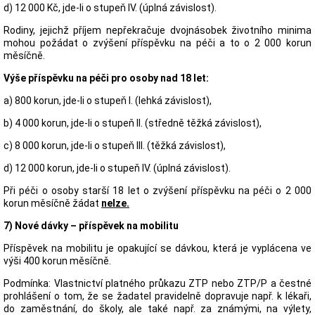
d) 12 000 Kč, jde-li o stupeň IV. (úplná závislost).
Rodiny, jejichž příjem nepřekračuje dvojnásobek životního minima
mohou požádat o zvýšení příspěvku na péči a to o 2 000 korun
měsíčně.
Výše příspěvku na péči pro osoby nad 18 let:
a) 800 korun, jde-li o stupeň I. (lehká závislost),
b) 4 000 korun, jde-li o stupeň II. (středně těžká závislost),
c) 8 000 korun, jde-li o stupeň III. (těžká závislost),
d) 12 000 korun, jde-li o stupeň IV. (úplná závislost).
Při péči o osoby starší 18 let o zvýšení příspěvku na péči o 2 000
korun měsíčně žádat
nelze.
7) Nové dávky – příspěvek na mobilitu
Příspěvek na mobilitu je opakující se dávkou, která je vyplácena ve
výši 400 korun měsíčně.
Podmínka: Vlastnictví platného průkazu ZTP nebo ZTP/P a čestné
prohlášení o tom, že se žadatel pravidelně dopravuje např. k lékaři,
do zaměstnání, do školy, ale také např. za známými, na výlety,