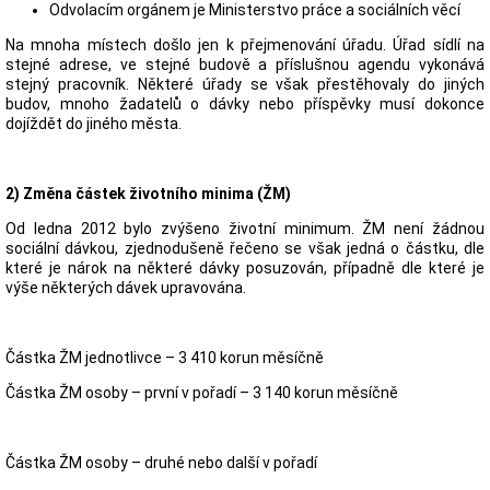
Odvolacím orgánem je Ministerstvo práce a sociálních věcí
Na mnoha místech došlo jen k přejmenování úřadu. Úřad sídlí na
stejné adrese, ve stejné budově a příslušnou agendu vykonává
stejný pracovník. Některé úřady se však přestěhovaly do jiných
budov, mnoho žadatelů o dávky nebo příspěvky musí dokonce
dojíždět do jiného města.
2) Změna částek životního minima (ŽM)
Od ledna 2012 bylo zvýšeno životní minimum. ŽM není žádnou
sociální dávkou, zjednodušeně řečeno se však jedná o částku, dle
které je nárok na některé dávky posuzován, případně dle které je
výše některých dávek upravována.
Částka ŽM jednotlivce – 3 410 korun měsíčně
Částka ŽM osoby – první v pořadí – 3 140 korun měsíčně
Částka ŽM osoby – druhé nebo další v pořadí