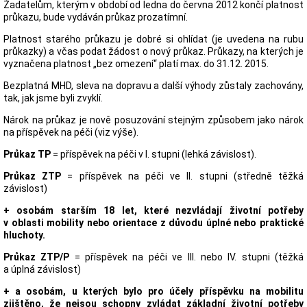
Žadatelům, kterým v období od ledna do června 2012 končí platnost
průkazu, bude vydáván průkaz prozatímní.
Platnost starého průkazu je dobré si ohlídat (je uvedena na rubu
průkazky) a včas podat žádost o nový průkaz. Průkazy, na kterých je
vyznačena platnost „bez omezení“ platí max. do 31.12. 2015.
Bezplatná MHD, sleva na dopravu a další výhody zůstaly zachovány,
tak, jak jsme byli zvyklí.
Nárok na průkaz je nově posuzování stejným způsobem jako nárok
na příspěvek na péči (viz výše).
Průkaz TP
= příspěvek na péči v I. stupni (lehká závislost).
Průkaz ZTP
= příspěvek na péči ve II. stupni (středně těžká
závislost)
+ osobám starším 18 let, které nezvládají životní potřeby
v oblasti mobility nebo orientace z důvodu úplné nebo praktické
hluchoty.
Průkaz ZTP/P
= příspěvek na péči ve III. nebo IV. stupni (těžká
a úplná závislost)
+ a osobám, u kterých bylo pro účely příspěvku na mobilitu
zjištěno, že nejsou schopny zvládat základní životní potřeby