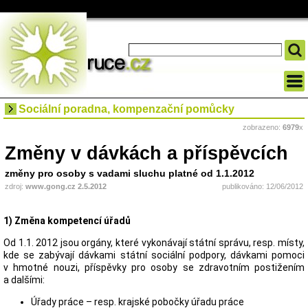
Sociální poradna, kompenzační pomůcky
zobrazeno:
6979
x
Změny v dávkách a příspěvcích
změny pro osoby s vadami sluchu platné od 1.1.2012
zdroj:
www.gong.cz 2.5.2012
publikováno: 12/06/2012
1) Změna kompetencí úřadů
Od 1.1. 2012 jsou orgány, které vykonávají státní správu, resp. místy,
kde se zabývají dávkami státní sociální podpory, dávkami pomoci
v hmotné nouzi, příspěvky pro osoby se zdravotním postižením
a dalšími:
Úřady práce – resp. krajské pobočky úřadu práce