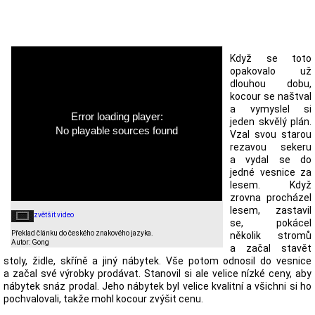
Když se toto
opakovalo už
dlouhou dobu,
kocour se naštval
a vymyslel si
Error loading player:
jeden skvělý plán.
No playable sources found
Vzal svou starou
rezavou sekeru
a vydal se do
jedné vesnice za
lesem. Když
zrovna procházel
lesem, zastavil
zvětšit video
se, pokácel
Překlad článku do českého znakového jazyka.
několik stromů
Autor: Gong
a začal stavět
stoly, židle, skříně a jiný nábytek. Vše potom odnosil do vesnice
a začal své výrobky prodávat. Stanovil si ale velice nízké ceny, aby
nábytek snáz prodal. Jeho nábytek byl velice kvalitní a všichni si ho
pochvalovali, takže mohl kocour zvýšit cenu.