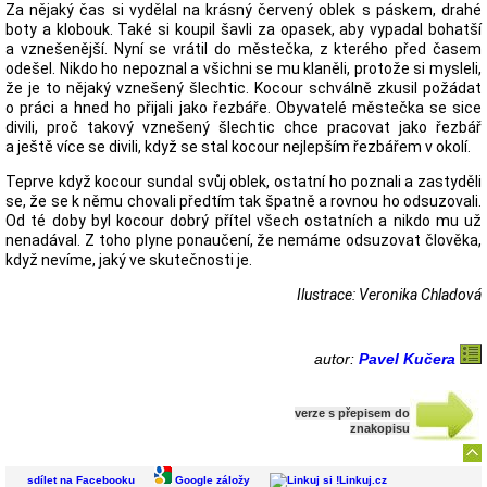
Za nějaký čas si vydělal na krásný červený oblek s páskem, drahé
boty a klobouk. Také si koupil šavli za opasek, aby vypadal bohatší
a vznešenější. Nyní se vrátil do městečka, z kterého před časem
odešel. Nikdo ho nepoznal a všichni se mu klaněli, protože si mysleli,
že je to nějaký vznešený šlechtic. Kocour schválně zkusil požádat
o práci a hned ho přijali jako řezbáře. Obyvatelé městečka se sice
divili, proč takový vznešený šlechtic chce pracovat jako řezbář
a ještě více se divili, když se stal kocour nejlepším řezbářem v okolí.
Teprve když kocour sundal svůj oblek, ostatní ho poznali a zastyděli
se, že se k němu chovali předtím tak špatně a rovnou ho odsuzovali.
Od té doby byl kocour dobrý přítel všech ostatních a nikdo mu už
nenadával. Z toho plyne ponaučení, že nemáme odsuzovat člověka,
když nevíme, jaký ve skutečnosti je.
Ilustrace: Veronika Chladová
autor:
Pavel Kučera
verze s přepisem do
znakopisu
sdílet na Facebooku
Google záložy
Linkuj.cz