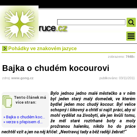
Pohádky ve znakovém jazyce
zobrazeno:
7448
x
Bajka o chudém kocourovi
zdroj:
www.gong.cz
publikováno: 03/11/2011
Bylo jednou jedno malé městečko a v něm
Tento článek má
byl jeden starý malý domeček, ve kterém
více stran:
bydlel jeden moc chudý kocour. Byl velice
schopný i šikovný a chtěl si najít práci, aby si
mohl vydělat na živobytí, ale jen kvůli tomu,
» Bajka o chudém koc...
že měl staré roztrhané boty a moly
» verze s přepisem d...
prožranou halenku, nikdo ho do práce
nechtěl vzít a jen na něj křičel: „Neotravuj tady a běž raději žebrat!“