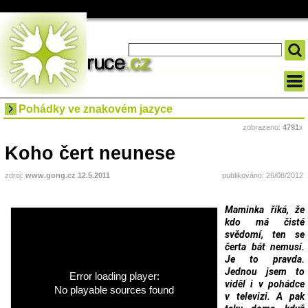
Pohádky ve znakovém jazyce
zobrazeno:
4791
x
Koho čert neunese
zdroj:
www.gong.cz 12.5.2011
publikováno: 26/08/2012
Maminka říká, že
kdo má čisté
svědomí, ten se
čerta bát nemusí.
Je to pravda.
Jednou jsem to
Error loading player:
viděl i v pohádce
No playable sources found
v televizi. A pak