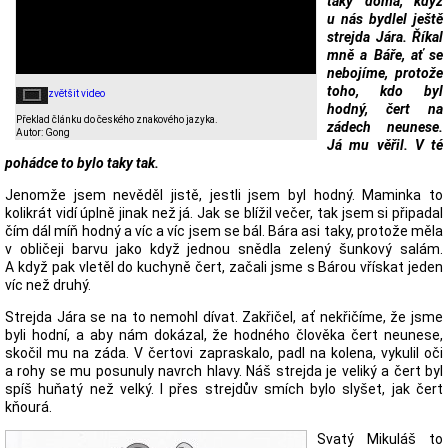
taky doma, když
u nás bydlel ještě
strejda Jára. Říkal
mně a Báře, ať se
nebojíme, protože
toho, kdo byl
zvětšit video
hodný, čert na
Překlad článku do českého znakového jazyka.
zádech neunese.
Autor: Gong
Já mu věřil. V té
pohádce to bylo taky tak.
Jenomže jsem nevěděl jistě, jestli jsem byl hodný. Maminka to
kolikrát vidí úplně jinak než já. Jak se blížil večer, tak jsem si připadal
čím dál míň hodný a víc a víc jsem se bál. Bára asi taky, protože měla
v obličeji barvu jako když jednou snědla zelený šunkový salám.
A když pak vletěl do kuchyně čert, začali jsme s Bárou vřískat jeden
víc než druhý.
Strejda Jára se na to nemohl dívat. Zakřičel, ať nekřičíme, že jsme
byli hodní, a aby nám dokázal, že hodného člověka čert neunese,
skočil mu na záda. V čertovi zapraskalo, padl na kolena, vykulil oči
a rohy se mu posunuly navrch hlavy. Náš strejda je veliký a čert byl
spíš huňatý než velký. I přes strejdův smích bylo slyšet, jak čert
kňourá.
Svatý Mikuláš to