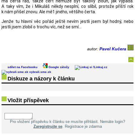
má čerta rád, takže čert nemůže být takový zloun, jak vypadá.
A taky vím, že i Mikuláš někdy nesplní, co slíbil, protože příští rok
k nám přišel znovu. Ale mě1 jiného, většího čerta.
Jenže tu hlavní věc pořád ještě nevím jestli jsem byl hodný, nebo
jestli jsem zlobil o trochu víc, než se smí…
autor:
Pavel Kučera
sdílet na Facebooku
Google záložy
Linkuj.cz
vybrali.sme.sk
Diskuze a názory k článku
Vložit příspěvek
Pro vložení příspěvku k článku se musíte přihlásit. Nemáte login?
Zaregistrujte se
. Registrace je zdarma