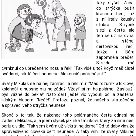
taky slyšel. Začal
do strýčka bušit
krásnou berlí, až
z ní lítaly kousky
stříbra. Strýček
slezl z čerta, ale
ten se už narovnal
a sténal
čertovskou řečí,
takže i Bára
zapomněla brečet.
Strejda mě
cvrnknul do ubrečeného nosu a řekl: “Tak viděls to? Když máš čisté
svědomí, tak tě čert neunese. Ale musíš pořádně jíst!”
Svatý Mikuláš se na něj zamračil a řekl mu: “Máš rozum? Stokilovej
kolohnát a hupsne mu na záda?! Vždyť jsi mi ho polámal. Zasloužil
bys vážně do pekla!” Nato čert ještě víc vypoulil oči a zasténal
lidským hlasem: “Nééé!” Protože poznal, že našeho statečného
a spravedlivého strýčka neunese.
Skončilo to tak, že nakonec toho polámaného čerta odnesl na
zádech Mikuláš, a já jsem slyšel, jak říká tatínkovi, který za nimi nesl
berlu a vidle: “Tak sem k vám už víckrát nejdeme.” Od té doby vím, že
spravedlivého člověka čert neunese. A taky vím, že svatý Mikuláš