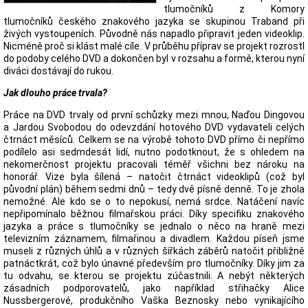
tlumočníků z Komory
tlumočníků českého znakového jazyka se skupinou Traband při
živých vystoupeních. Původně nás napadlo připravit jeden videoklip.
Nicméně proč si klást malé cíle. V průběhu příprav se projekt rozrostl
do podoby celého DVD a dokončen byl v rozsahu a formě, kterou nyní
diváci dostávají do rukou.
Jak dlouho práce trvala?
Práce na DVD trvaly od první schůzky mezi mnou, Naďou Dingovou
a Jardou Svobodou do odevzdání hotového DVD vydavateli celých
čtrnáct měsíců. Celkem se na výrobě tohoto DVD přímo či nepřímo
podílelo asi sedmdesát lidí, nutno podotknout, že s ohledem na
nekomerčnost projektu pracovali téměř všichni bez nároku na
honorář. Vize byla šílená – natočit čtrnáct videoklipů (což byl
původní plán) během sedmi dnů – tedy dvě písně denně. To je zhola
nemožné. Ale kdo se o to nepokusí, nemá srdce. Natáčení navíc
nepřipomínalo běžnou filmařskou práci. Díky specifiku znakového
jazyka a práce s tlumočníky se jednalo o něco na hraně mezi
televizním záznamem, filmařinou a divadlem. Každou píseň jsme
museli z různých úhlů a v různých šířkách záběrů natočit přibližně
patnáctkrát, což bylo únavné především pro tlumočníky. Díky jim za
tu odvahu, se kterou se projektu zúčastnili. A nebýt některých
zásadních podporovatelů, jako například střihačky Alice
Nussbergerové, produkčního Vaška Beznosky nebo vynikajícího