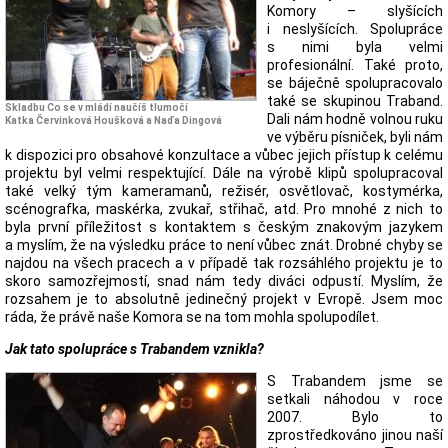
Komory – slyšících
i neslyšících. Spolupráce
s nimi byla velmi
profesionální. Také proto,
se báječně spolupracovalo
také se skupinou Traband.
Skladbu Co se v mládí naučíš tlumočí
Dali nám hodně volnou ruku
Katka Červinková Houšková a Naďa Dingová
ve výběru písniček, byli nám
k dispozici pro obsahové konzultace a vůbec jejich přístup k celému
projektu byl velmi respektující. Dále na výrobě klipů spolupracoval
také velký tým kameramanů, režisér, osvětlovač, kostymérka,
scénografka, maskérka, zvukař, střihač, atd. Pro mnohé z nich to
byla první příležitost s kontaktem s českým znakovým jazykem
a myslím, že na výsledku práce to není vůbec znát. Drobné chyby se
najdou na všech pracech a v případě tak rozsáhlého projektu je to
skoro samozřejmostí, snad nám tedy diváci odpustí. Myslím, že
rozsahem je to absolutně jedinečný projekt v Evropě. Jsem moc
ráda, že právě naše Komora se na tom mohla spolupodílet.
Jak tato spolupráce s Trabandem vznikla?
S Trabandem jsme se
setkali náhodou v roce
2007. Bylo to
zprostředkováno jinou naší