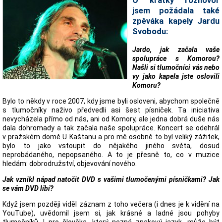
O krátký rozhovor
jsem požádala také
zpěváka kapely Jardu
Svobodu:
Jardo, jak začala vaše
spolupráce s Komorou?
Našli si tlumočníci vás nebo
vy jako kapela jste oslovili
Komoru?
Bylo to někdy v roce 2007, kdy jsme byli osloveni, abychom společně
s tlumočníky naživo předvedli asi šest písniček. Ta iniciativa
nevycházela přímo od nás, ani od Komory, ale jedna dobrá duše nás
dala dohromady a tak začala naše spolupráce. Koncert se odehrál
v pražském domě U Kaštanu a pro mě osobně to byl veliký zážitek,
bylo to jako vstoupit do nějakého jiného světa, dosud
neprobádaného, nepopsaného. A to je přesně to, co v muzice
hledám: dobrodružství, objevování nového.
Jak vznikl nápad natočit DVD s vašimi tlumočenými písničkami? Jak
se vám DVD líbí?
Když jsem později viděl záznam z toho večera (i dnes je k vidění na
YouTube), uvědomil jsem si, jak krásné a ladné jsou pohyby
tlumočníků. I pro člověka, který nezná znakový jazyk, může být