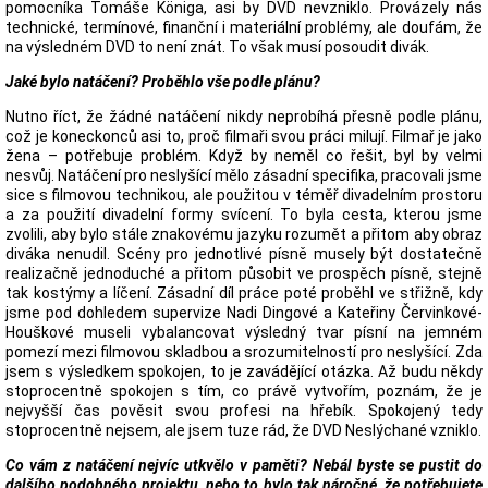
pomocníka Tomáše Königa, asi by DVD nevzniklo. Provázely nás
technické, termínové, finanční i materiální problémy, ale doufám, že
na výsledném DVD to není znát. To však musí posoudit divák.
Jaké bylo natáčení? Proběhlo vše podle plánu?
Nutno říct, že žádné natáčení nikdy neprobíhá přesně podle plánu,
což je koneckonců asi to, proč filmaři svou práci milují. Filmař je jako
žena – potřebuje problém. Když by neměl co řešit, byl by velmi
nesvůj. Natáčení pro neslyšící mělo zásadní specifika, pracovali jsme
sice s filmovou technikou, ale použitou v téměř divadelním prostoru
a za použití divadelní formy svícení. To byla cesta, kterou jsme
zvolili, aby bylo stále znakovému jazyku rozumět a přitom aby obraz
diváka nenudil. Scény pro jednotlivé písně musely být dostatečně
realizačně jednoduché a přitom působit ve prospěch písně, stejně
tak kostýmy a líčení. Zásadní díl práce poté proběhl ve střižně, kdy
jsme pod dohledem supervize Nadi Dingové a Kateřiny Červinkové-
Houškové museli vybalancovat výsledný tvar písní na jemném
pomezí mezi filmovou skladbou a srozumitelností pro neslyšící. Zda
jsem s výsledkem spokojen, to je zavádějící otázka. Až budu někdy
stoprocentně spokojen s tím, co právě vytvořím, poznám, že je
nejvyšší čas pověsit svou profesi na hřebík. Spokojený tedy
stoprocentně nejsem, ale jsem tuze rád, že DVD Neslýchané vzniklo.
Co vám z natáčení nejvíc utkvělo v paměti? Nebál byste se pustit do
dalšího podobného projektu, nebo to bylo tak náročné, že potřebujete