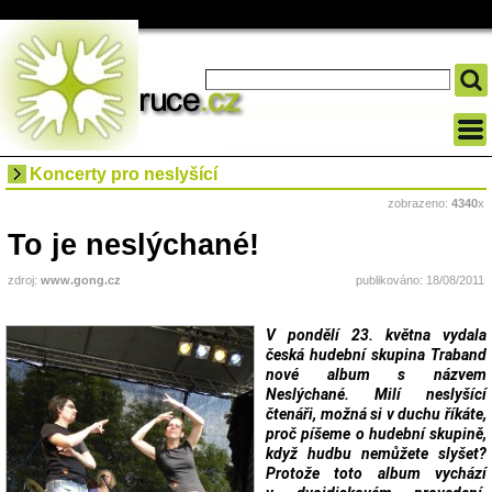
Koncerty pro neslyšící
zobrazeno:
4340
x
To je neslýchané!
zdroj:
www.gong.cz
publikováno: 18/08/2011
V pondělí 23. května vydala
česká hudební skupina Traband
nové album s názvem
Neslýchané. Milí neslyšící
čtenáři, možná si v duchu říkáte,
proč píšeme o hudební skupině,
když hudbu nemůžete slyšet?
Protože toto album vychází