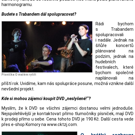
harmonogramu.
Budete s Trabandem dál spolupracovat?
Rádi bychom
s Trabandem
spolupracovali
i nadále. Jednak na
šňůře koncertů
plánované na
podzim, jednak na
hudebních
festivalech, které
bychom společně
Písnička O malém rytíři
naplánovali na
příští rok. Uvidíme, kam nás spolupráce posune, možná vznikne další
nevšední projekt.
Kde si mohou zájemci koupit DVD „neslyšené!“?
Myslím, že k DVD se všichni zájemci dostanou velmi jednoduše.
Nejspolehlivější je kontaktovat přímo tlumočníky písniček, mají DVD
k prodeji přímo u sebe. Cena tohoto DVD je 190 Kč. Další cesta vede
přes e-shop Komory na www.cktzj.com.