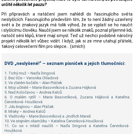
určitě několik let pauzu?
Při přípravách a natáčení jsem nahlédl do fascinujícího světa
neslyšících. Fascinujícího především tím, že to není žádný uzavřený
svět a že znakový jazyk má tolik výhod, že se vyplatí se ho naučit
i slyšícímu člověku. Naučil jsem se několik znaků, poznal příjemné lidi,
natočil sérii klipů, které mají smysl. Teď už nechci podobně náročný
projekt několik let vůbec vidět. I když, jak si ze mne utahují přátelé,
takový celovečerní film pro slepce… (smích).
DVD „neslyšené!“ – seznam písniček a jejich tlumočníci:
1. Tichý muž – Naďa Dingová
2. Bez tíže – Veronika Chladová
3. Ve zlatém kočáře – Alan Ptáček
4. Moji učitelé – Marie Basovníková a Zuzana Hájková
5. Nad Koločavou – Andrea Kalců
6. O malém rytíři – Marie Basovníková, Zuzana Hájková a Kateřina
Červinková- Houšková
7. Jdu krajinou – Alan Ptáček
8. Mraky – Andrea Kalců
9. Vlaštovky – Marie Basovníková a Jindřich Mareš
10. Ve stejném okamžiku – Kateřina Červinková-Houšková
11. Co se v mládí naučíš – Naďa Dingová a Kateřina Červinková-
Houšková