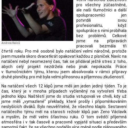
pro všechny zúčastněné,
ale naši tlumočníci a další
spolupracovníci jen
potvrdili svou
profesionalitu, když
spolupráce s nimi probíhala
bez problémů. Celkové
jsme na přípravách
Andrea Kalců
pracovali bezmála tři
čtvrtě roku. Pro mě osobně bylo natáčení velmi náročné, protože
jsem musela skoro dvacetkrát opakovat každou z písniček. Navíc na
natáčení nebyl neomezený čas, tak se přidával ještě stres z toho,
abych celý projekt nezdržela nebo jinak nepokazila. Práce
v tlumočnickém týmu, kterou jsem absolvovala v rámci přípravy
druhé písničky, pro mě byla velmi přínosnou a příjemnou zkušeností.
Na natáčení všech 12 klipů jsme měli jen jeden jediný týden. To je
čas, který je v mnoha případech vyčleněný na vytvoření třeba
jednoho klipu. Naštěstí jsme do studia vstupovali ve chvíli, kdy už
jsme měli „vymazlené“ překlady, které prošly i připomínkováním
neslyšících diváků. Bylo neuvěřitelné, že všechno klaplo. Sestavení
natáčecího týmu měl na starosti režisér klipů pan Zeno Václavík
a myslím, že měl velmi šťastnou ruku. O tom svědčí příjemná
atmosféra i v tak časově a pracovně vypjaté situaci a především
samotný fakt, že se všechno podařilo více méně podle plánovaného