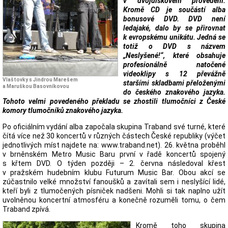
v dvojdiskovém provedení.
Kromě CD je součástí alba
bonusové DVD. DVD není
ledajaké, dalo by se přirovnat
k evropskému unikátu. Jedná se
totiž o DVD s názvem
„Neslyšené!“, které obsahuje
profesionálně natočené
videoklipy s 12 převážně
Vlaštovky s Jindrou Marešem
staršími skladbami přeloženými
a Maruškou Basovníkovou
do českého znakového jazyka.
Tohoto velmi povedeného překladu se zhostili tlumočníci z České
komory tlumočníků znakového jazyka.
Po oficiálním vydání alba započala skupina Traband své turné, které
čítá více než 30 koncertů v různých částech České republiky (výčet
jednotlivých míst najdete na: www.traband.net). 26. května proběhl
v brněnském Metro Music Baru první v řadě koncertů spojený
s křtem DVD. O týden později – 2. června následoval křest
v pražském hudebním klubu Futurum Music Bar. Obou akcí se
zúčastnilo velké množství fanoušků a zavítali sem i neslyšící lidé,
kteří byli z tlumočených písniček nadšeni. Mohli si tak naplno užít
uvolněnou koncertní atmosféru a konečně rozuměli tomu, o čem
Traband zpívá.
Kromě toho skupina