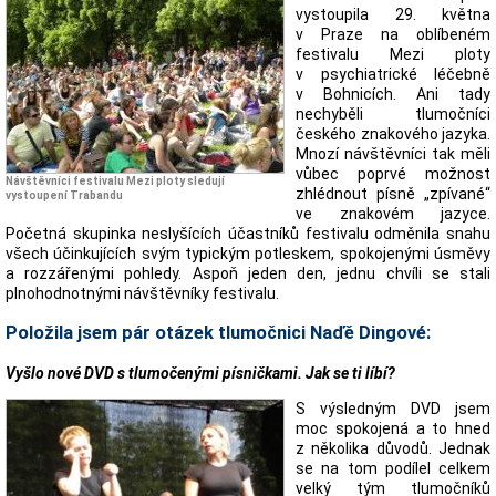
vystoupila 29. května
v Praze na oblíbeném
festivalu Mezi ploty
v psychiatrické léčebně
v Bohnicích. Ani tady
nechyběli tlumočníci
českého znakového jazyka.
Mnozí návštěvníci tak měli
vůbec poprvé možnost
Návštěvníci festivalu Mezi ploty sledují
zhlédnout písně „zpívané“
vystoupení Trabandu
ve znakovém jazyce.
Početná skupinka neslyšících účastníků festivalu odměnila snahu
všech účinkujících svým typickým potleskem, spokojenými úsměvy
a rozzářenými pohledy. Aspoň jeden den, jednu chvíli se stali
plnohodnotnými návštěvníky festivalu.
Položila jsem pár otázek tlumočnici Naďě Dingové:
Vyšlo nové DVD s tlumočenými písničkami. Jak se ti líbí?
S výsledným DVD jsem
moc spokojená a to hned
z několika důvodů. Jednak
se na tom podílel celkem
velký tým tlumočníků