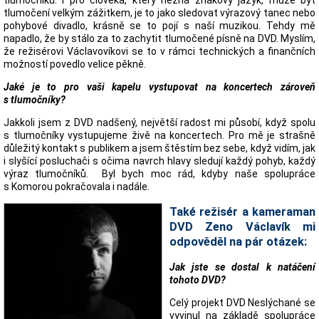
tlumočení velkým zážitkem, je to jako sledovat výrazový tanec nebo
pohybové divadlo, krásně se to pojí s naší muzikou. Tehdy mě
napadlo, že by stálo za to zachytit tlumočené písně na DVD. Myslím,
že režisérovi Václavovíkovi se to v rámci technických a finančních
možností povedlo velice pěkně.
Jaké je to pro vaši kapelu vystupovat na koncertech zároveň
s tlumočníky?
Jakkoli jsem z DVD nadšený, největší radost mi působí, když spolu
s tlumočníky vystupujeme živě na koncertech. Pro mě je strašně
důležitý kontakt s publikem a jsem štěstím bez sebe, když vidím, jak
i slyšící posluchači s očima navrch hlavy sledují každý pohyb, každý
výraz tlumočníků. Byl bych moc rád, kdyby naše spolupráce
s Komorou pokračovala i nadále.
Také režisér a kameraman
DVD Zeno Václavík mi
odpověděl na pár otázek:
Jak jste se dostal k natáčení
tohoto DVD?
Celý projekt DVD Neslýchané se
vyvinul na základě spolupráce