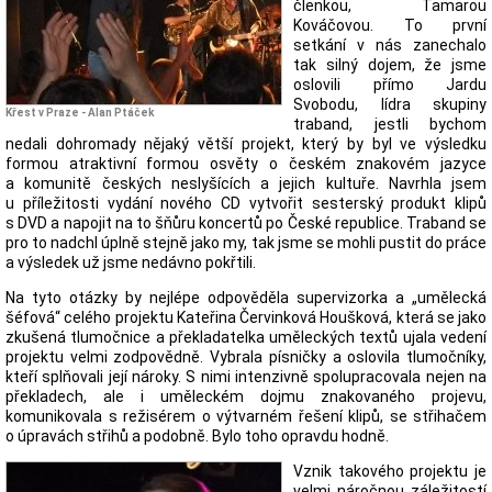
členkou, Tamarou
Kováčovou. To první
setkání v nás zanechalo
tak silný dojem, že jsme
oslovili přímo Jardu
Svobodu, lídra skupiny
Křest v Praze - Alan Ptáček
traband, jestli bychom
nedali dohromady nějaký větší projekt, který by byl ve výsledku
formou atraktivní formou osvěty o českém znakovém jazyce
a komunitě českých neslyšících a jejich kultuře. Navrhla jsem
u příležitosti vydání nového CD vytvořit sesterský produkt klipů
s DVD a napojit na to šňůru koncertů po České republice. Traband se
pro to nadchl úplně stejně jako my, tak jsme se mohli pustit do práce
a výsledek už jsme nedávno pokřtili.
Na tyto otázky by nejlépe odpověděla supervizorka a „umělecká
šéfová“ celého projektu Kateřina Červinková Houšková, která se jako
zkušená tlumočnice a překladatelka uměleckých textů ujala vedení
projektu velmi zodpovědně. Vybrala písničky a oslovila tlumočníky,
kteří splňovali její nároky. S nimi intenzivně spolupracovala nejen na
překladech, ale i uměleckém dojmu znakovaného projevu,
komunikovala s režisérem o výtvarném řešení klipů, se střihačem
o úpravách střihů a podobně. Bylo toho opravdu hodně.
Vznik takového projektu je
velmi náročnou záležitostí