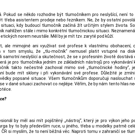
á. Pokud se někdo rozhodne být tlumočníkem pro neslyšící, není to
ýt třeba asistentem prodeje nebo řezníkem. Ne, že by ostatní povolá
 situaci, kdy budoucí tlumočník začíná žít určitým stylem života. S
čník nahlížen stále i mimo konkrétní tlumočnickou situaci. Neznamená
 etických norem neustále. Měl by je mít tzv. zaryté pod kůží.
t, ale mimojiné ani využívat své profese k vlastnímu obohacení, 
 v tom smyslu, že „tlu-močník“ nemusel platit vstupné na disk
samotní neslyšící a skutečnost, že se v profesním životě dostává 
erá je pro tlumočníka jedním ze základních nástrojů pro vykonávání k
očník takto nečestně zachoval mimo své „tlumočnické hodiny“, je
 bude mít sklony i při vykonávání své profese. Důležité je zmíni
i svědky popsané situace. Všem tlumočníkům doporučuji naslouchat
k se v dané situaci zachovat co nejlépe. Věřím, že by nám tento hlas ned
otéce.
uce?
ionál by měl asi mít pojištěný „nástroj“, který je pro výkon jeho p
urga by to byly především ruce, u jiného, třeba u modelky patrně celé
ČR si myslím, že to není běžná věc. Naproti tomu v zahraničí se tlu