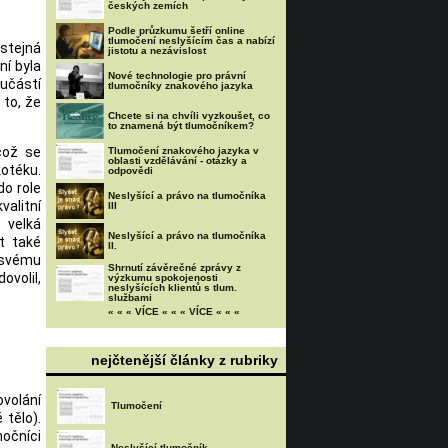
českých zemích
Podle průzkumu šetří online
tlumočení neslyšícím čas a nabízí
 stejná
jistotu a nezávislost
ní byla
Nové technologie pro právní
oučástí
tlumočníky znakového jazyka
 to, že
Chcete si na chvíli vyzkoušet, co
to znamená být tlumočníkem?
což se
Tlumočení znakového jazyka v
oblasti vzdělávání - otázky a
otéku.
odpovědi
do role
Neslyšící a právo na tlumočníka
valitní
III
 velká
Neslyšící a právo na tlumočníka
t také
II.
 svému
Shrnutí závěrečné zprávy z
ovolil,
výzkumu spokojenosti
neslyšících klientů s tlum.
službami
« « « VÍCE « « « VÍCE « « «
nejčtenější články z rubriky
ovolání
Tlumočení
 tělo).
močníci
Neslyšící tlumočník