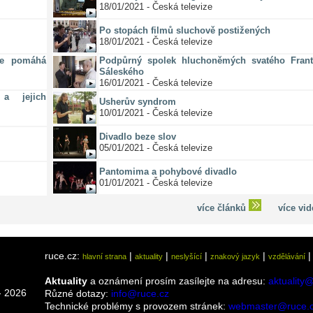
18/01/2021 - Česká televize
Po stopách filmů sluchově postižených
18/01/2021 - Česká televize
ze pomáhá
Podpůrný spolek hluchoněmých svatého Frant
Sáleského
16/01/2021 - Česká televize
a jejich
Usherův syndrom
10/01/2021 - Česká televize
Divadlo beze slov
05/01/2021 - Česká televize
Pantomima a pohybové divadlo
01/01/2021 - Česká televize
více článků
více vi
ruce.cz:
|
|
|
|
hlavní strana
aktuality
neslyšící
znakový jazyk
vzdělávání
Aktuality
a oznámení prosím zasílejte na adresu:
aktuality
 2026
Různé dotazy:
info@ruce.cz
Technické problémy s provozem stránek:
webmaster@ruce.