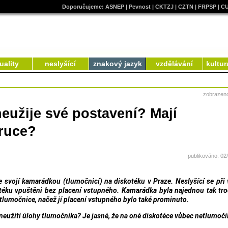
Doporučujeme:
ASNEP
|
Pevnost
|
CKTZJ
|
CZTN
|
FRPSP
|
C
uality
neslyšící
znakový jazyk
vzdělávání
kultur
zobrazen
eužije své postavení? Mají
 ruce?
publikováno: 02
se svojí kamarádkou (tlumočnicí) na diskotéku v Praze. Neslyšící se při
otéku vpuštěni bez placení vstupného. Kamarádka byla najednou tak tr
h tlumočnice, načež jí placení vstupného bylo také prominuto.
zneužití úlohy tlumočníka? Je jasné, že na oné diskotéce vůbec netlumoči