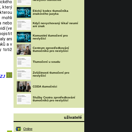
zického
, který
Etický kodex tlumočníka
kterou
znakového jazyka
s mohli
a nebo
Když nevychovaný lékař neumí
ani znak
idí (ve
ojistit
Komunitní tlumočení pro
aly ani
neslyšící
aků a v
Centrum zprostředkování
 totiž
tlumočníků pro neslyšící
Tlumočení u soudu
Zvláštnosti tlumočení pro
TZJ
neslyšící
CODA tlumočníci
Služby Centra zprotředkování
tlumočníků pro neslyšící
uživatelé
Online