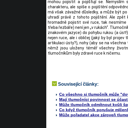
mohou pojistit a pojišťují se. Nemyslím s
charakteru, ale spíše o pojištění odpověd
má však závažné důsledky, a může být po 
uhradí právě z tohoto pojištění. Ale zpět
hromadně pojistit své ruce, tak nesmíme 
třeba řezbáře) není jen „v rukách“. Tlumočník
znakovém jazyce) do pohybu rukou (a úst!). 
nejen ruce, ale i obličej (jaký by byl proj
artikulaci ústy?), nohy (aby se na všechna
němž jsou uloženy téměř všechny životně 
tlumočníkům byly zdravé ruce k ničemu.
Související články:
Co všechno si tlumočník může "do
Mají tlumočníci povinnost se účas
Může tlumočník odmítnout kvůli š
Co když tlumočník porušuje mlčenli
Může pořadatel akce zároveň tlum