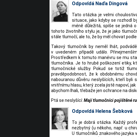
Odpovídá Naďa Dingová
Tato otázka je velmi choulostiv
situace, jako kdyby se rozhodl b
méně důležitá, spíše se jedná o
tohoto životního stylu je, že je jako tlumo
stále tlumočí, ale to, že by měl chovat podle
Takový tlumočník by neměl lhát, podvádě
v uvedeném případě událo. Přinejmenším
Prostředkem k tomuto manévru se mu stali 
tlumočníka. Je to hrubé poškození etiky, kt
tlumočnické služby. Pokud se totiž tlum
pravděpodobnost, že k obdobnému chování
nabouranou důvěru neslyšících, kteří byl
vnitřnímu hlasu, který zcela jistě napoví, ja
abychom lhali, třebaže jen ochrance na disk
Ptá se neslyšící:
Mají tlumočníci pojištěné r
Odpovídá Helena Šebková
To je dobrá otázka. Každý profes
nezbytný (u někoho, např. u chir
U tlumočníků znakového jazyka v 