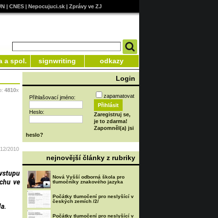
UN
|
CNES
|
Nepocujuci.sk
|
Zprávy ve ZJ
a a spol.
signwriting
odkazy
Login
o:
4810
x
zapamatovat
Přihlašovací jméno:
Heslo:
Zaregistruj se,
je to zdarma!
Zapomněl(a) jsi
heslo?
/12/2010
nejnovější články z rubriky
 vstupu
Nová Vyšší odborná škola pro
ochu ve
tlumočníky znakového jazyka
Počátky tlumočení pro neslyšící v
českých zemích /2/
la.
Počátky tlumočení pro neslyšící v