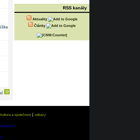
RSS kanály
Aktuality
Články
iška
deí
|
|
kultura a společnost
odkazy
@ruce.cz
cz