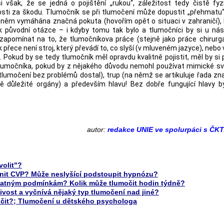
i však, že se jedná o pojištění „rukou“, záležitost tedy čistě fy
nosti za škodu. Tlumočník se při tlumočení může dopustit „přehmatu“
něm vymáhána značná pokuta (hovořím opět o situaci v zahraničí), 
 k původní otázce – i kdyby tomu tak bylo a tlumočníci by si u ná
zapomínat na to, že tlumočníkova práce (stejně jako práce chirurg
 přece není stroj, který převádí to, co slyší (v mluveném jazyce), nebo v
Pokud by se tedy tlumočník měl opravdu kvalitně pojistit, měl by si p
ev tlumočníka, pokud by z nějakého důvodu nemohl používat mimické sv
 tlumočení bez problémů dostal), trup (na němž se artikuluje řada zn
důležité orgány) a především hlavu! Bez dobře fungující hlavy by
autor:
redakce UNIE ve spolurpáci s ČK
volit"?
tnit CVP? Může neslyšící podstoupit hypnózu?
patným podmínkám? Kolik může tlumočit hodin týdně?
vost a vyčnívá nějaký typ tlumočení nad jiné?
očit?; Tlumočení u dětského psychologa