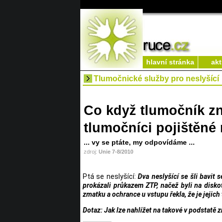
hlavní stránka
akt
Tlumočnické služby pro neslyšící
Co když tlumočník zn
tlumočníci pojištěné
... vy se ptáte, my odpovídáme ...
zdroj:
Unie 7-8/2010
Ptá se neslyšící:
Dva neslyšící se šli bavit 
prokázali průkazem ZTP, načež byli na disk
zmatku a ochrance u vstupu řekla, že je jejic
Dotaz: Jak lze nahlížet na takové v podstatě 