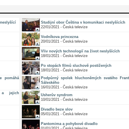
neslyšící
Studijní obor Čeština v komunikaci neslyšících
22/01/2021 - Česká televize
Vodníkova princezna
20/01/2021 - Česká televize
Vliv nových technologií na život neslyšících
18/01/2021 - Česká televize
Po stopách filmů sluchově postižených
18/01/2021 - Česká televize
ze pomáhá
Podpůrný spolek hluchoněmých svatého Frant
Sáleského
16/01/2021 - Česká televize
a jejich
Usherův syndrom
10/01/2021 - Česká televize
Divadlo beze slov
05/01/2021 - Česká televize
Pantomima a pohybové divadlo
01/01/2021 - Česká televize