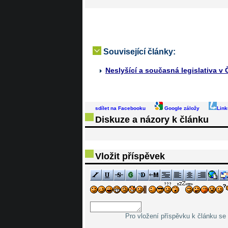
Související články:
Neslyšící a současná legislativa v Č
sdílet na Facebooku
Google záložy
Link
Diskuze a názory k článku
Vložit příspěvek
Pro vložení příspěvku k článku se 