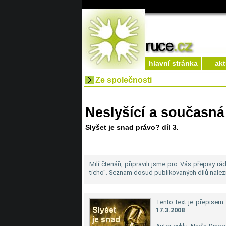
hlavní stránka
akt
Ze společnosti
Neslyšící a současná 
Slyšet je snad právo? díl 3.
Milí čtenáři, připravili jsme pro Vás přepisy rá
ticho". Seznam dosud publikovaných dílů nalez
Tento text je přepisem 
17.3.2008