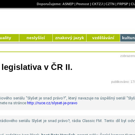
Doporučujeme:
ASNEP
|
Pevnost
|
CKTZJ
|
CZTN
|
FRPSP
|
C
uality
neslyšící
znakový jazyk
vzdělávání
kultur
zobrazen
legislativa v ČR II.
publikováno: 17
diového seriálu "Slyšet je snad právo?", který navazuje na úspěšný seriál "Slyš
nete na stránce
http://ruce.cz/slyset-je-pravo
rádiového seriálu Slyšet je snad právo?, rádia Classic FM. Tento díl byl odv