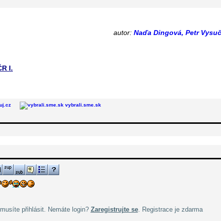
autor:
Naďa Dingová, Petr Vysu
R I.
uj.cz
vybrali.sme.sk
musíte přihlásit. Nemáte login?
Zaregistrujte se
. Registrace je zdarma