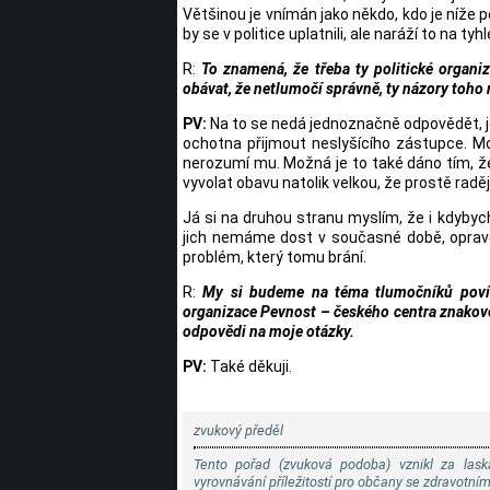
Většinou je vnímán jako někdo, kdo je níže p
by se v politice uplatnili, ale naráží to na ty
R:
To znamená, že třeba ty politické organ
obávat, že netlumočí správně, ty názory toho
PV:
Na to se nedá jednoznačně odpovědět, jes
ochotna přijmout neslyšícího zástupce. M
nerozumí mu. Možná je to také dáno tím, že
vyvolat obavu natolik velkou, že prostě rad
Já si na druhou stranu myslím, že i kdyby
jich nemáme dost v současné době, opravdu 
problém, který tomu brání.
R:
My si budeme na téma tlumočníků povíd
organizace Pevnost – českého centra znakové
odpovědi na moje otázky.
PV:
Také děkuji.
zvukový předěl
Tento pořad (zvuková podoba) vznikl za lask
vyrovnávání příležitostí pro občany se zdravotní