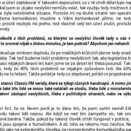
 si účet zablokoval. V takovém doporučení, co v té chvíli dělat bylo n
íkal jsem si: já jako neslyšící nemůžu volat, tak využiju tedy možnosti 
e byla neřešitelná situace. Protože mi na druhé straně ten operáto
žeme komunikovat, musíme s Vámi komunikovat přímo, ne ted
prostě nezbylo nic jiného, než vlastně celý ten účet zrušit, protož
ovaly.
několik z těch problémů, se kterými se neslyšící člověk tady u nás 
e to srovnal nějak s dobou minulou, je tam pokrok? Abychom jen nehanili.
 pokračuje směrem dopředu, že po maličkých krůčcích jdeme tedy snad 
a řekla: Tak teď budeme řešit problémy neslyšících tak, aby legislativa b
tuaci nějakých deseti let, kam jsme se za deset let třeba posunuli. Ta
ně, tedy že 40% těch problémů se nějakým způsobem řeší. Ale 60%
u na to řešení. Takže pořád je tedy co zlepšovat, pořád co projednávat
é stanici Classic FM seriály, které se týkají různých handicapů. A mimo ji
 také tito lidé se mnou také natáčeli ve studiu, třeba lidé z ministerstv
 takoví zástupci neslyšících, třeba v politických stranách, nebo ve vý
říct, že ne. Nevím jestli je to dáno tím, že jsem zatím neměl ště
u takoví lidé nejsou. Ale když se nad tím zamyslíte víc, tak ono
vá bariéra. Takže, pokud by takový člověk chtěl fungovat v politice,
eré jsou spojené s tlumočníkem. A do toho se nikomu moc nechce. Ne
dělo jako na svéprávného člověka, na rovnoprávného komunikačního pa