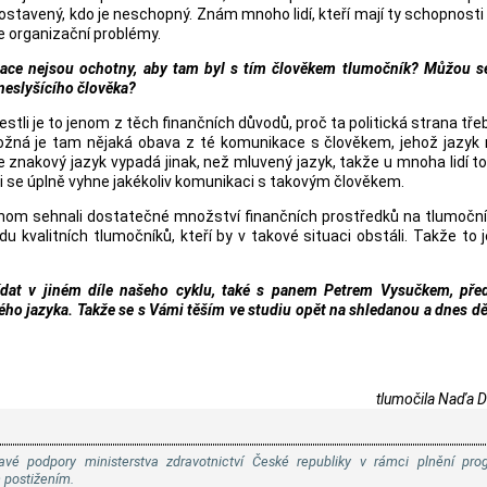
ostavený, kdo je neschopný. Znám mnoho lidí, kteří mají ty schopnosti 
hle organizační problémy.
izace nejsou ochotny, aby tam byl s tím člověkem tlumočník? Můžou s
 neslyšícího člověka?
tli je to jenom z těch finančních důvodů, proč ta politická strana tře
ožná je tam nějaká obava z té komunikace s člověkem, jehož jazyk 
 znakový jazyk vypadá jinak, než mluvený jazyk, takže u mnoha lidí 
ěji se úplně vyhne jakékoliv komunikaci s takovým člověkem.
chom sehnali dostatečné množství finančních prostředků na tlumoční
kvalitních tlumočníků, kteří by v takové situaci obstáli. Takže to j
at v jiném díle našeho cyklu, také s panem Petrem Vysučkem, pře
ho jazyka. Takže se s Vámi těším ve studiu opět na shledanou a dnes dě
tlumočila Naďa 
avé podpory ministerstva zdravotnictví České republiky v rámci plnění pr
m postižením.