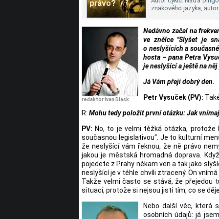
Autor cyklu: Naďa Dingov
znakového jazyka, autor
Nedávno začal na frekvenc
ve znělce "Slyšet je s
o neslyšících a současné 
hosta – pana Petra Vysuč
je neslyšící a ještě na ně
Já Vám přeji dobrý den.
Petr Vysuček (PV):
Také
redaktor Ivan Dlask
R:
Mohu tedy položit první otázku: Jak vnímaj
PV:
No, to je velmi těžká otázka, protože 
současnou legislativou“. Je to kulturní me
že neslyšící vám řeknou, že ně právo nemy
jakou je městská hromadná doprava. Když 
pojedete z Prahy někam ven a tak jako slyší
neslyšící je v téhle chvíli ztracený. On vním
Takže velmi často se stává, že přejedou t
situací, protože si nejsou jistí tím, co se děje
Nebo další věc, která 
osobních údajů: já jsem