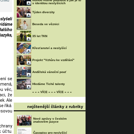
očníků
mohou reálně podnikat a jak je to
s identitou neslyšících
Týden diverzity
slyšeli
vídáme
Beseda ve věznici
dalšího
jazyka,
35 let TKN
Křesťanství a neslyšící
Projekt "Vzhůru ke vzdělání"
Andělská vánoční pouť
jení se
namená,
Hledáme Tiché talenty
ou věc,
« « « VÍCE « « « VÍCE « « «
ci, že
ek. Ale
e říká.
nejčtenější články z rubriky
resovou
Nové zprávy v českém
znakovém jazyce
ochrany
k účtu.
Časopisy pro neslyšící