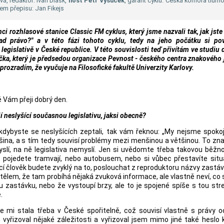
á, redaktor: Ivan Dlask,
host Petr Vysuček
, garant cyklu: Česká komora tlum
em přepisu: Jan Fikejs
i rozhlasové stanice Classic FM cyklus, který jsme nazvali tak, jak jste 
nad právo?" a v této fázi tohoto cyklu, tedy na jeho počátku si po
legislativě v České republice. V této souvislosti teď přivítám ve studiu 
ka, který je předsedou organizace Pevnost - českého centra znakového 
j prozradím, že vyučuje na Filosofické fakultě Univerzity Karlovy.
 Vám přeji dobrý den.
í neslyšící současnou legislativu, jaksi obecně?
kdybyste se neslyšících zeptali, tak vám řeknou: „My nejsme spoko
nšina, a s tím tedy souvisí problémy mezi menšinou a většinou. To z
slí, na ně legislativa nemyslí. Jen si uvědomte třeba takovou běžn
pojedete tramvají, nebo autobusem, nebo si vůbec přestavíte situa
cí člověk budete zvyklý na to, poslouchat z reproduktoru názvy zastáv
á tělem, že tam probíhá nějaká zvuková informace, ale vlastně neví, co s
u zastávku, nebo že vystoupí brzy, ale to je spojené spíše s tou st
.
se mi stala třeba v České spořitelně, což souvisí vlastně s právy 
 vyřizoval nějaké záležitosti a vyřizoval jsem mimo jiné také heslo 