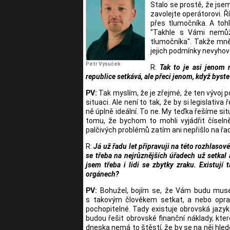
Stalo se prostě, že jsem
zavolejte operátorovi. Ř
přes tlumočníka. A tohl
"Takhle s Vámi nemů
tlumočníka". Takže mně 
jejich podmínky nevyhov
Petr Vysuček
R:
Tak to je asi jenom 
republice setkává, ale přeci jenom, když byst
PV:
Tak myslím, že je zřejmé, že ten vývoj
situaci. Ale není to tak, že by si legislativ
ně úplně ideální. To ne. My teďka řešíme si
tomu, že bychom to mohli vyjádřit čísel
palčivých problémů zatím ani nepřišlo na řad
R:
Já už řadu let připravuji na této rozhlasov
se třeba na nejrůznějších úřadech už setkal a
jsem třeba i lidi se zbytky zraku. Existují
orgánech?
PV:
Bohužel, bojím se, že Vám budu muset 
s takovým člověkem setkat, a nebo opravd
pochopitelné. Tady existuje obrovská jazyko
budou řešit obrovské finanční náklady, kt
dneska nemá to štěstí, že by se na něj hle