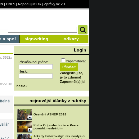
UN
|
CNES
|
Nepocujuci.sk
|
Zprávy ve ZJ
a a spol.
signwriting
odkazy
Login
o:
3682
x
zapamatovat
Přihlašovací jméno:
Heslo:
Zaregistruj se,
je to zdarma!
Zapomněl(a) jsi
/05/2010
heslo?
nejnovější články z rubriky
itelné
Ocenění ASNEP 2018
ysílán
Kniha Odposlechnuto v Praze
pomáhá neslyšícím
Arkady Belozovsky: Jak neslyšící