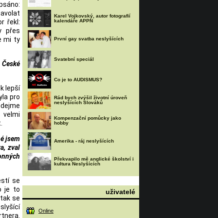
apsáno:
zavolat
Karel Vojkovský, autor fotografií
r řekl:
kalendáře APPN
y přes
e mi ty
První gay svatba neslyšících
Svatební speciál
v České
Co je to AUDISMUS?
k lepší
yla pro
Rád bych zvýšil životní úroveň
neslyšících Slováků
k dejme
 velmi
Kompenzační pomůcky jako
.
hobby
né jsem
Amerika - ráj neslyšících
a, zval
konných
Překvapilo mě anglické školství i
kultura Neslyšících
stí se
 je to
uživatelé
 tak se
slyšící
Online
rtnera.