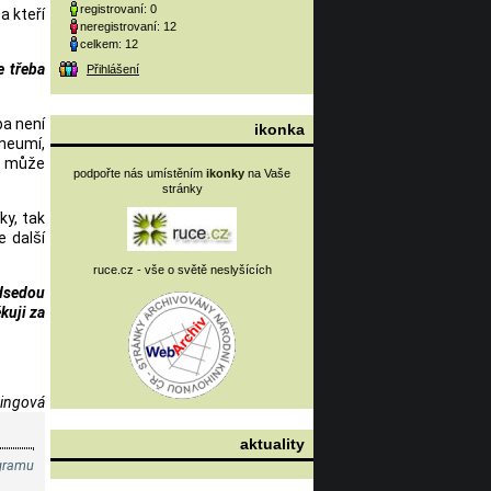
registrovaní: 0
a kteří
neregistrovaní: 12
celkem: 12
e třeba
Přihlášení
ba není
ikonka
neumí,
to může
podpořte nás umístěním
ikonky
na Vaše
stránky
ky, tak
e další
ruce.cz - vše o světě neslyšících
dsedou
kuji za
Dingová
aktuality
ogramu