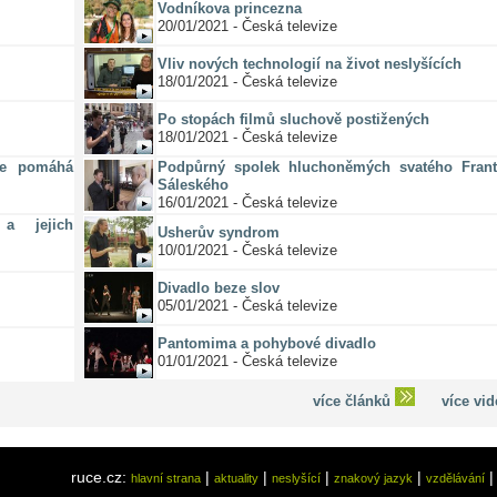
Vodníkova princezna
20/01/2021 - Česká televize
Vliv nových technologií na život neslyšících
18/01/2021 - Česká televize
Po stopách filmů sluchově postižených
18/01/2021 - Česká televize
ze pomáhá
Podpůrný spolek hluchoněmých svatého Frant
Sáleského
16/01/2021 - Česká televize
a jejich
Usherův syndrom
10/01/2021 - Česká televize
Divadlo beze slov
05/01/2021 - Česká televize
Pantomima a pohybové divadlo
01/01/2021 - Česká televize
více článků
více vi
ruce.cz:
|
|
|
|
hlavní strana
aktuality
neslyšící
znakový jazyk
vzdělávání