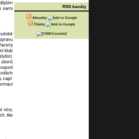
dějším
RSS kanály
i sami
Aktuality
Články
 podobě
 opravu
Varsity
ní klub
lyšící.
z oborů
 hospod
spodách
, např.
formací
í více,
ch. Ale