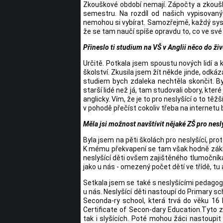
Zkouškové období nemají. Zápočty a zkoušk
semestru. Na rozdíl od našich vypisovaný
nemohou si vybírat. Samozřejmě, každý sys
že se tam naučí spíše opravdu to, co ve své 
Přineslo ti studium na VŠ v Anglii něco do ži
Určitě. Potkala jsem spoustu nových lidí 
školství. Zkusila jsem žít někde jinde, odká
studiem bych zdaleka nechtěla skončit. By
starší lidé než já, tam studovali obory, kter
anglicky. Vím, že je to pro neslyšící o to těž
v pohodě přečíst cokoliv třeba na internetu 
Měla jsi možnost navštívit nějaké ZŠ pro nesl
Byla jsem na pěti školách pro neslyšící, pro
K mému překvapení se tam však hodně zákla
neslyšící děti ovšem zajištěného tlumočníka.
jako u nás - omezený počet dětí ve třídě, t
Setkala jsem se také s neslyšícími pedagog
u nás. Neslyšící děti nastoupí do Primary scho
Seconda-ry school, která trvá do věku 16 
Certificate of Secon-dary Education.Tyto z
tak i slyšících. Poté mohou žáci nastoupi