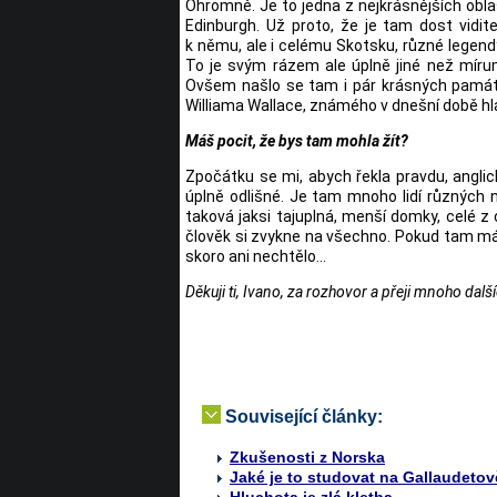
Ohromně. Je to jedna z nejkrásnějších obla
Edinburgh. Už proto, že je tam dost vidit
k němu, ale i celému Skotsku, různé legendy
To je svým rázem ale úplně jiné než mírumi
Ovšem našlo se tam i pár krásných památek
Williama Wallace, známého v dnešní době hl
Máš pocit, že bys tam mohla žít?
Zpočátku se mi, abych řekla pravdu, anglická 
úplně odlišné. Je tam mnoho lidí různých n
taková jaksi tajuplná, menší domky, celé z 
člověk si zvykne na všechno. Pokud tam má
skoro ani nechtělo...
Děkuji ti, Ivano, za rozhovor a přeji mnoho dal
Související články:
Zkušenosti z Norska
Jaké je to studovat na Gallaudetov
Hluchota je zlá kletba