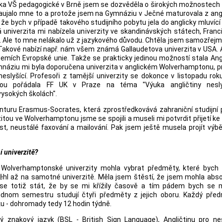
ka VŠ pedagogické v Brně jsem se dozvěděla o širokých možnostech 
Zaujalo mne to a protože jsem na Gymnáziu v Ječné maturovala z angl
, že bych v případě takového studijního pobytu jela do anglicky mluvíc
niverzita mi nabízela univerzity ve skandinávských státech, Franc
. Ale to mne nelákalo už z jazykového důvodu. Chtěla jsem samozřej
. Takové nabízí např. nám všem známá Gallaudetova univerzita v USA.
emích Evropské unie. Takže se prakticky jedinou možností stala Ang
ymnáziu mi byla doporučena univerzita v anglickém Wolverhamptonu, 
slyšící. Profesoři z tamější univerzity se dokonce v listopadu ro
erou pořádala FF UK v Praze na téma "Výuka angličtiny nesly
vysokých školách".
nturu Erasmus-Socrates, která zprostředkovává zahraniční studijní 
itou ve Wolverhamptonu jsme se spojili a museli mi potvrdit přijetí ke
t, neustálé faxování a mailování. Pak jsem ještě musela projít vý
í univerzitě?
Wolverhamptonské univerzity mohla vybrat předměty, které bych 
ěhl až na samotné univerzitě. Měla jsem štěstí, že jsem mohla abso
e totiž stát, že by se mi křížily časově a tím pádem bych se 
 jednom semestru studují čtyři předměty z jejich oboru. Každý před
u - dohromady tedy 12 hodin týdně.
ý znakový jazyk (BSL - British Sign Language), Angličtinu pro nesl