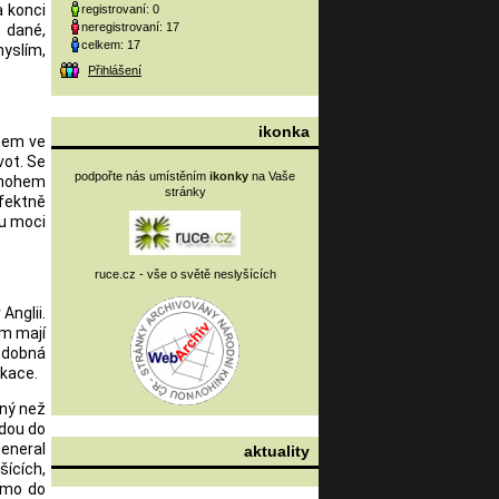
a konci
registrovaní: 0
neregistrovaní: 17
 dané,
celkem: 17
myslím,
Přihlášení
ikonka
émem ve
vot. Se
podpořte nás umístěním
ikonky
na Vaše
 mnohem
stránky
rfektně
du moci
ruce.cz - vše o světě neslyšících
Anglii.
am mají
podobná
ikace.
iný než
jdou do
General
aktuality
šících,
římo do