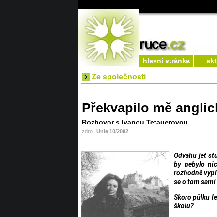
hlavní stránka
akt
Ze společnosti
Překvapilo mě anglick
Rozhovor s Ivanou Tetauerovou
zdroj:
Unie 10/2002
Odvahu jet st
by nebylo nic
rozhodně vypla
se o tom sami 
Skoro půlku let
školu?