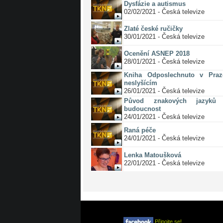
Dysfázie a autismus
02/02/2021 - Česká televize
Zlaté české ručičky
30/01/2021 - Česká televize
Ocenění ASNEP 2018
28/01/2021 - Česká televize
Kniha Odposlechnuto v Pra
neslyšícím
26/01/2021 - Česká televize
Původ znakových jazyků 
budoucnost
24/01/2021 - Česká televize
Raná péče
24/01/2021 - Česká televize
Lenka Matoušková
22/01/2021 - Česká televize
Připojte se!