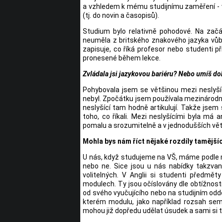
a vzhledem k mému studijnímu zaměření - vý
(tj. do novin a časopisů).
Studium bylo relativně pohodové. Na začát
neuměla z britského znakového jazyka vůbe
zapisuje, co říká profesor nebo studenti 
pronesené během lekce.
Zvládala jsi jazykovou bariéru? Nebo umíš do
Pohybovala jsem se většinou mezi neslyšíc
nebyl. Zpočátku jsem používala mezinárodní
neslyšící tam hodně artikulují. Takže jse
toho, co říkali. Mezi neslyšícími byla má a
pomalu a srozumitelně a v jednodušších vět
Mohla bys nám říct nějaké rozdíly tamějš
U nás, když studujeme na VŠ, máme podle 
nebo ne. Sice jsou u nás nabídky takzvan
volitelných. V Anglii si studenti předmě
modulech. Ty jsou očíslovány dle obtížností
od svého vyučujícího nebo na studijním oddě
kterém modulu, jako například rozsah semi
mohou již dopředu udělat úsudek a sami si ta