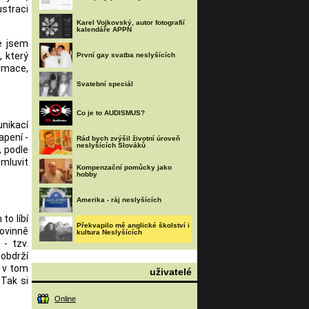
ustraci
Karel Vojkovský, autor fotografií
kalendáře APPN
že jsem
, který
První gay svatba neslyšících
ormace,
Svatební speciál
Co je to AUDISMUS?
unikací
apení -
Rád bych zvýšil životní úroveň
neslyšících Slováků
, podle
 mluvit
Kompenzační pomůcky jako
hobby
Amerika - ráj neslyšících
o líbí
Překvapilo mě anglické školství i
ovinně
kultura Neslyšících
- tzv.
 obdrží
o v tom
uživatelé
 Tak si
Online