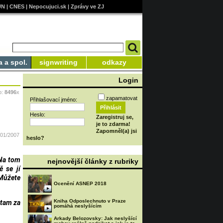
UN
|
CNES
|
Nepocujuci.sk
|
Zprávy ve ZJ
a a spol.
signwriting
odkazy
Login
o:
8496
x
zapamatovat
Přihlašovací jméno:
Heslo:
Zaregistruj se,
je to zdarma!
Zapomněl(a) jsi
/01/2007
heslo?
 Na tom
nejnovější články z rubriky
ě se jí
 Můžete
Ocenění ASNEP 2018
Kniha Odposlechnuto v Praze
 tam za
pomáhá neslyšícím
Arkady Belozovsky: Jak neslyšící