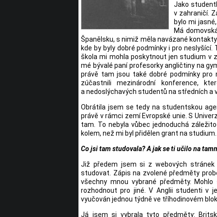
Jako student
v zahraničí. 
bylo mi jasné
Má domovská u
Španělsku, s nimiž měla navázané kontakty
kde by byly dobré podmínky i pro neslyšící
škola mi mohla poskytnout jen studium v z
mé bývalé paní profesorky angličtiny na g
právě tam jsou také dobré podmínky pro ne
zúčastnili mezinárodní konference, kt
a nedoslýchavých studentů na středních a 
Obrátila jsem se tedy na studentskou age
právě v rámci zemí Evropské unie. S Univerz
tam. To nebyla vůbec jednoduchá záležitos
kolem, než mi byl přidělen grant na studium.
Co jsi tam studovala? A jak se ti učilo na tamn
Již předem jsem si z webových stránek 
studovat. Zápis na zvolené předměty prob
všechny mnou vybrané předměty. Mohlo s
rozhodnout pro jiné. V Anglii studenti v
vyučován jednou týdně ve tříhodinovém blok
Já jsem si vybrala tyto předměty: Britsk