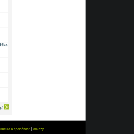
iška
deí
|
|
kultura a společnost
odkazy