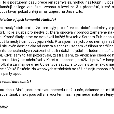
i to s postupem času přece jen rozmysleli, mohou nastoupit i v poz
zakončují college zkouškou zvanou A-level ze 3-4 předmětů, které s
dostávají, pokud chtějí a mají zájem, na Univerzitu.
íci něco o jejich komunitě a kultuře?
lno neslyšících proto, že tam byly pro ně velice dobré podmínky v
ort. To je služba pro neslyšící, která spočívá v pomoci zaměřené na
ch. Kromě školy jsme se setkávali každý čtvrtek v Scream Pub nebo 
užila neslyšícím coby jejich klub. Ptala jsem se jich, proč nemají vlast
byl situován dost daleko od centra a scházeli se tam většinou starší nes
to pohostinských zařízení chodili i další - slyšící - studenti, např. 
SL Když jsem to tak pozorovala, zjistila jsem, že Angličané chodí do
otbale, který se odehrával v Korei a Japonsku, prožívali právě v ho
otbal a zajímají se o něj. Co se týče zábav, je to úplně stejné jako u nás
 celé Velké Británie. Na webových stránkách se též dá najít mnoho in
a party, apod.
se s nimi dorozumět?
 dobu. Mají i jinou prstovou abecedu než u nás, dokonce se mi líb
adce. Jinak znaky jsou odlišné vůči těm našim, jen něco málo je stejný
bilo?