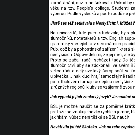
zaměstnání, což mne šokovalo. Pokud by s
věku na tzv. People's college. Studenti 
vyberou. Podle výsledků a počtu bodů se pak 
Jistě ses též setkávala s Neslyšícími. Můžeš ř
Na univerzitě, kde jsem studovala, bylo p
tlumočníků, notetakerů a tzv. English supp
gramatiky v esejích a v seminárních prací
Pub, což byla pohostinská zařízení, která slo
neslyšících. Odpověděli mi, že jej měli, ale 
Proto se začali raději scházet tady. Do těch
tlumočnictví, aby se zdokonalili ve svém B
velice rádi a celý světový šampionát ve f
u pivečka. Jinak kluci hrají samozřejmě rádi f
po fotbalovém turnaji se sejdou neslyšící z
z různých regionů, kluby se vzájemně zvou n
Jak vypadá jejich znakový jazyk? Je snadné 
BSL je možné naučit se za poměrně krátkou
protože se znakuje hezky rychle a jemně, hl
jak říkám, vůbec není těžké se BSL naučit.
Navštívila jsi též Skotsko. Jak na tebe zapůso