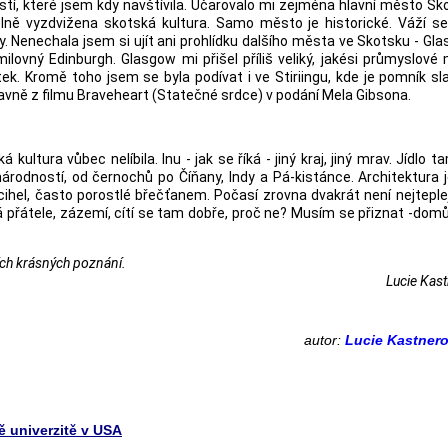
stí, které jsem kdy navštívila. Učarovalo mi zejména hlavní město Sk
elně vyzdvižena skotská kultura. Samo město je historické. Váží s
. Nenechala jsem si ujít ani prohlídku dalšího města ve Skotsku - Gl
lovný Edinburgh. Glasgow mi přišel příliš veliký, jakési průmyslové
. Kromě toho jsem se byla podívat i ve Stiriingu, kde je pomník s
avně z filmu Braveheart (Statečné srdce) v podání Mela Gibsona.
kultura vůbec nelíbila. Inu - jak se říká - jiný kraj, jiný mrav. Jídlo t
árodností, od černochů po Číňany, Indy a Pá-kistánce. Architektura 
cihel, často porostlé břečťanem. Počasí zrovna dvakrát není nejteplej
 přátele, zázemí, cítí se tam dobře, proč ne? Musím se přiznat -dom
ších krásných poznání.
Lucie Kas
autor:
Lucie Kastner
ě univerzitě v USA