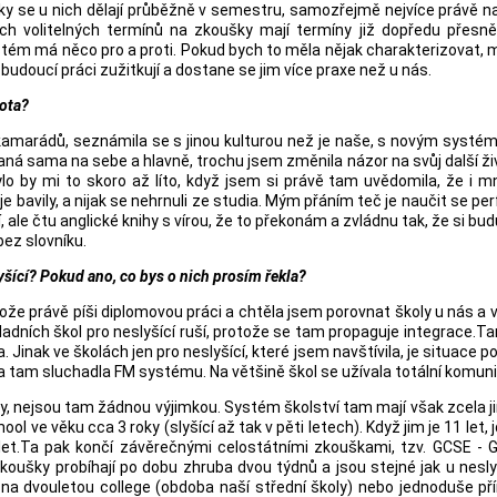
y se u nich dělají průběžně v semestru, samozřejmě nejvíce právě n
ch volitelných termínů na zkoušky mají termíny již dopředu přesně
tém má něco pro a proti. Pokud bych to měla nějak charakterizovat, 
budoucí práci zužitkují a dostane se jim více praxe než u nás.
vota?
a kamarádů, seznámila se s jinou kulturou než je naše, s novým syst
zaná sama na sebe a hlavně, trochu jsem změnila názor na svůj další ži
lo by mi to skoro až líto, když jsem si právě tam uvědomila, že i
é je bavily, a nijak se nehrnuli ze studia. Mým přáním teč je naučit se pe
ší, ale čtu anglické knihy s vírou, že to překonám a zvládnu tak, že si bu
bez slovníku.
yšící? Pokud ano, co bys o nich prosím řekla?
tože právě píši diplomovou práci a chtěla jsem porovnat školy u nás a v 
dních škol pro neslyšící ruší, protože se tam propaguje integrace.T
 Jinak ve školách jen pro neslyšící, které jsem navštívila, je situace 
u a tam sluchadla FM systému. Na většině škol se užívala totální komun
y, nejsou tam žádnou výjimkou. Systém školství tam mají však zcela j
ol ve věku cca 3 roky (slyšící až tak v pěti letech). Když jim je 11 let, 
let.Ta pak končí závěrečnými celostátními zkouškami, tzv. GCSE - 
koušky probíhají po dobu zhruba dvou týdnů a jsou stejné jak u nesly
t na dvouletou college (obdoba naší střední školy) nebo jednoduše p