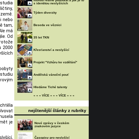
mohou reálně podnikat a jak je to
studia
s identitou neslyšících
ičtiny,
Týden diverzity
í země.
ii nebo
mě tam,
Beseda ve věznici
 Ale má
lie. Od
35 let TKN
protože
ku 2000
Křesťanství a neslyšící
šících
Projekt "Vzhůru ke vzdělání"
pobyty
 studiu
Andělská vánoční pouť
běrovým
Hledáme Tiché talenty
« « « VÍCE « « « VÍCE « « «
chtěla
nejčtenější články z rubriky
lvovat
musela
mět je
Nové zprávy v českém
znakovém jazyce
yšící,
Časopisy pro neslyšící