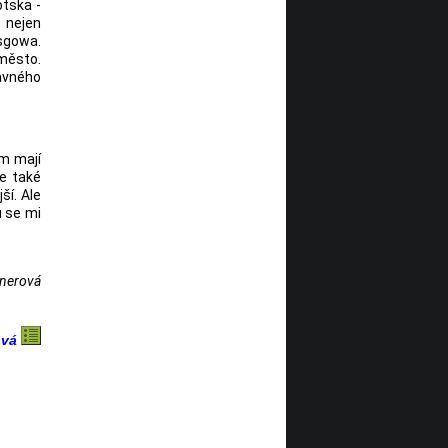
otska -
e nejen
asgowa.
 město.
lavného
am mají
je také
ší. Ale
ů se mi
tnerová
ová