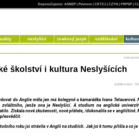
Doporučujeme:
ASNEP
|
Pevnost
|
CKTZJ
|
CZTN
|
FRPSP
|
C
uality
neslyšící
znakový jazyk
vzdělávání
kultur
zobrazen
é školství i kultura Neslyšících
publikováno: 16
udovat do Anglie měla jen má kolegyně a kamarádka Ivana Tetauerová.
 zvláštního, jenže ona je Neslyšící. A studium na anglické univerzit
tilo. Získala nové zkušenosti, nové přátele, /dokonalila se v angličtině.
přesvědčit.
ošního roku jsi strávila v Anglii na studiích. Jak jsi k tomu přišla a co je