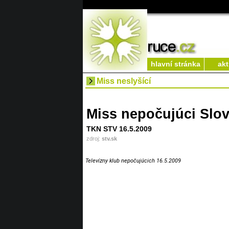
hlavní stránka
akt
Miss neslyšící
Miss nepočujúci Slo
TKN STV 16.5.2009
zdroj:
stv.sk
Televízny klub nepočujúcich 16.5.2009