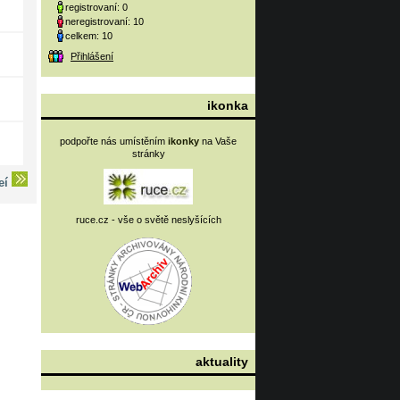
registrovaní: 0
neregistrovaní: 10
celkem: 10
Přihlášení
ikonka
podpořte nás umístěním
ikonky
na Vaše
stránky
deí
ruce.cz - vše o světě neslyšících
aktuality