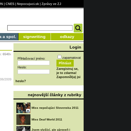
UN
|
CNES
|
Nepocujuci.sk
|
Zprávy ve ZJ
a a spol.
signwriting
odkazy
Login
o:
6540
x
zapamatovat
Přihlašovací jméno:
Heslo:
Zaregistruj se,
je to zdarma!
Zapomněl(a) jsi
/06/2009
heslo?
nejnovější články z rubriky
Miss nepočujúci Slovenska 2011
Miss Deaf World 2011
Jsem slyšící, ale zároveň i