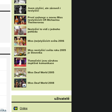
Jsem slyšící, ale zároveň i
neslyšící
První rozhovor s novou Miss
neslyšících ČR Michaelou
Theimerovou
Neslyšící to vidí z jednoho
pohledu
Miss (ne)slyšících světa 2006
Miss neslyšící světa roku 2005
je Slovenka
Tlumočníci jsou zárukou
úspěšné komunikace
Miss Deaf World 2005
Miss Deaf World 2008
uživatelé
Online
iška