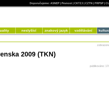
Doporučujeme:
ASNEP
|
Pevnost
|
CKTZJ
|
CZTN
|
FRPSP
|
C
uality
neslyšící
znakový jazyk
vzdělávání
kultur
zobrazen
venska 2009 (TKN)
publikováno: 17