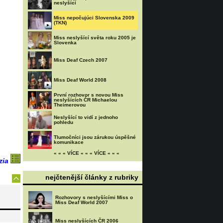
neslyšící
Miss nepočujúci Slovenska 2009
(TKN)
Miss neslyšící světa roku 2005 je
Slovenka
Miss Deaf Czech 2007
Miss Deaf World 2008
První rozhovor s novou Miss
neslyšících ČR Michaelou
Theimerovou
Neslyšící to vidí z jednoho
pohledu
Tlumočníci jsou zárukou úspěšné
komunikace
« « « VÍCE « « « VÍCE « « «
zia
nejčtenější články z rubriky
Rozhovory s neslyšícími Miss o
Miss Deaf World 2007
Miss neslyšících ČR 2006