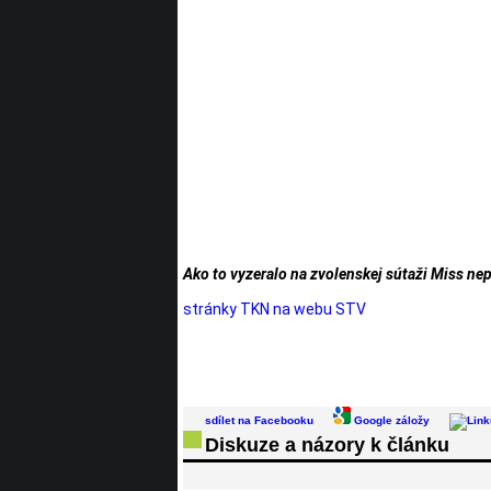
Ako to vyzeralo na zvolenskej sútaži Miss ne
stránky TKN na webu STV
sdílet na Facebooku
Google záložy
Diskuze a názory k článku