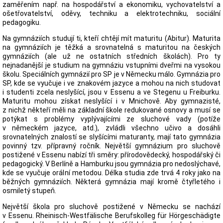
zaměřením např. na hospodářství a ekonomiku, vychovatelství a
ošetřovatelství, oděvy, techniku a elektrotechniku, sociální
pedagogiku.
Na gymnáziích studují ti, kteří chtějí mít maturitu (Abitur). Maturita
na gymnáziích je těžká a srovnatelná s maturitou na českých
gymnáziích (ale už ne ostatních středních školách). Pro ty
nejnadanější je studium na gymnáziu vstupními dveřmi na vysokou
školu. Speciálních gymnázií pro SP je v Německu málo. Gymnázia pro
SP, kde se vyučuje i ve znakovém jazyce a mohou na nich studovat
i studenti zcela neslyšící, jsou v Essenu a ve Stegenu u Freiburku.
Maturitu mohou získat neslyšící i v Mnichově. Aby gymnazisté,
z nichž někteří měli na základní škole redukované osnovy a musí se
potýkat s problémy vyplývajícími ze sluchové vady (potíže
v německém jazyce, atd.), zvládli všechno učivo a dosáhli
srovnatelných znalostí se slyšícími maturanty, mají tato gymnázia
povinný tzv. přípravný ročník. Největší gymnázium pro sluchově
postižené v Essenu nabízí tři směry: přírodovědecký, hospodářský či
pedagogický. V Berlíně a Hamburku jsou gymnázia pro nedoslýchavé,
kde se vyučuje orální metodou. Délka studia zde trvá 4 roky jako na
běžných gymnáziích. Některá gymnázia mají kromě čtyřletého i
osmiletý stupeň.
Největší škola pro sluchově postižené v Německu se nachází
v Essenu. Rheinisch-Westfälische Berufskolleg für Hörgeschädigte