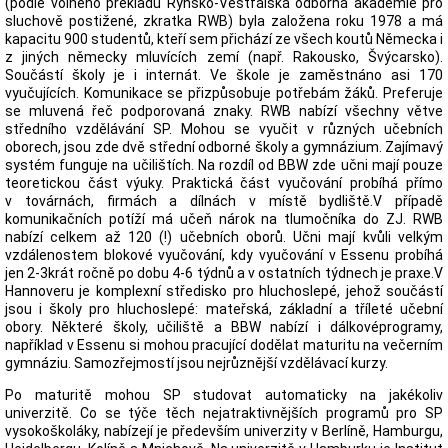
(podle volného překladu Rýnsko-Vestfálská odborná akademie pro
sluchově postižené, zkratka RWB) byla založena roku 1978 a má
kapacitu 900 studentů, kteří sem přichází ze všech koutů Německa i
z jiných německy mluvících zemí (např. Rakousko, Švýcarsko).
Součástí školy je i internát. Ve škole je zaměstnáno asi 170
vyučujících. Komunikace se přizpůsobuje potřebám žáků. Preferuje
se mluvená řeč podporovaná znaky. RWB nabízí všechny větve
středního vzdělávání SP. Mohou se vyučit v různých učebních
oborech, jsou zde dvě střední odborné školy a gymnázium. Zajímavý
systém funguje na učilištích. Na rozdíl od BBW zde učni mají pouze
teoretickou část výuky. Praktická část vyučování probíhá přímo
v továrnách, firmách a dílnách v místě bydliště.V případě
komunikačních potíží má učeň nárok na tlumočníka do ZJ. RWB
nabízí celkem až 120 (!) učebních oborů. Učni mají kvůli velkým
vzdálenostem blokové vyučování, kdy vyučování v Essenu probíhá
jen 2-3krát ročně po dobu 4-6 týdnů a v ostatních týdnech je praxe.V
Hannoveru je komplexní středisko pro hluchoslepé, jehož součástí
jsou i školy pro hluchoslepé: mateřská, základní a tříleté učební
obory. Některé školy, učiliště a BBW nabízí i dálkovéprogramy,
například v Essenu si mohou pracující dodělat maturitu na večerním
gymnáziu. Samozřejmostí jsou nejrůznější vzdělávací kurzy.
Po maturitě mohou SP studovat automaticky na jakékoliv
univerzitě. Co se týče těch nejatraktivnějších programů pro SP
vysokoškoláky, nabízejí je především univerzity v Berlíně, Hamburgu,