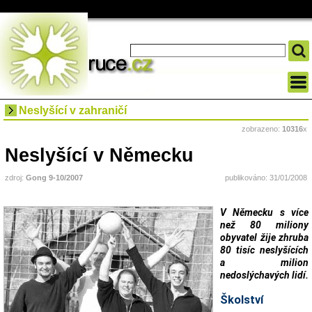
Neslyšící v zahraničí
zobrazeno:
10316
x
Neslyšící v Německu
zdroj:
Gong 9-10/2007
publikováno: 31/01/2008
V Německu s více
než 80 miliony
obyvatel žije zhruba
80 tisíc neslyšících
a milion
nedoslýchavých lidí.
Školství