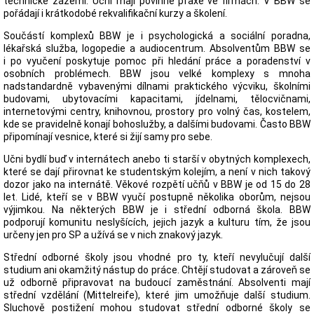
technické zázemí. Učni mají povinné praxe ve firmách. V BBW se
pořádají i krátkodobé rekvalifikační kurzy a školení.
Součástí komplexů BBW je i psychologická a sociální poradna,
lékařská služba, logopedie a audiocentrum. Absolventům BBW se
i po vyučení poskytuje pomoc při hledání práce a poradenství v
osobních problémech. BBW jsou velké komplexy s mnoha
nadstandardně vybavenými dílnami praktického výcviku, školními
budovami, ubytovacími kapacitami, jídelnami, tělocvičnami,
internetovými centry, knihovnou, prostory pro volný čas, kostelem,
kde se pravidelně konají bohoslužby, a dalšími budovami. Často BBW
připomínají vesnice, které si žijí samy pro sebe.
Učni bydlí buď v internátech anebo ti starší v obytných komplexech,
které se dají přirovnat ke studentským kolejím, a není v nich takový
dozor jako na internátě. Věkové rozpětí učňů v BBW je od 15 do 28
let. Lidé, kteří se v BBW vyučí postupně několika oborům, nejsou
výjimkou. Na některých BBW je i střední odborná škola. BBW
podporují komunitu neslyšících, jejich jazyk a kulturu tím, že jsou
určeny jen pro SP a užívá se v nich znakový jazyk.
Střední odborné školy jsou vhodné pro ty, kteří nevylučují další
studium ani okamžitý nástup do práce. Chtějí studovat a zároveň se
už odborně připravovat na budoucí zaměstnání. Absolventi mají
střední vzdělání (Mittelreife), které jim umožňuje další studium.
Sluchově postižení mohou studovat střední odborné školy se