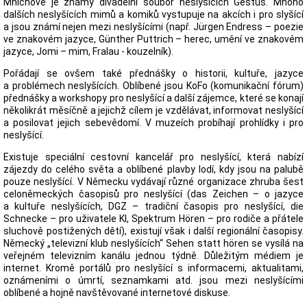
Mnichově je známý divadelní soubor neslyšících Gestus. Mnoho
dalších neslyšících mimů a komiků vystupuje na akcích i pro slyšící
a jsou známí nejen mezi neslyšícími (např. Jürgen Endress – poezie
ve znakovém jazyce, Günther Puttrich – herec, umění ve znakovém
jazyce, Jomi – mim, Fralau - kouzelník).
Pořádají se ovšem také přednášky o historii, kultuře, jazyce
a problémech neslyšících. Oblíbené jsou KoFo (komunikační fórum)
přednášky a workshopy pro neslyšící a další zájemce, které se konají
několikrát měsíčně a jejichž cílem je vzdělávat, informovat neslyšící
a posilovat jejich sebevědomí. V muzeích probíhají prohlídky i pro
neslyšící.
Existuje speciální cestovní kancelář pro neslyšící, která nabízí
zájezdy do celého světa a oblíbené plavby lodí, kdy jsou na palubě
pouze neslyšící. V Německu vydávají různé organizace zhruba šest
celoněmeckých časopisů pro neslyšící (das Zeichen – o jazyce
a kultuře neslyšících, DGZ – tradiční časopis pro neslyšící, die
Schnecke – pro uživatele KI, Spektrum Hören – pro rodiče a přátele
sluchově postižených dětí), existují však i další regionální časopisy.
Německý „televizní klub neslyšících“ Sehen statt hören se vysílá na
veřejném televizním kanálu jednou týdně. Důležitým médiem je
internet. Kromě portálů pro neslyšící s informacemi, aktualitami,
oznámeními o úmrtí, seznamkami atd. jsou mezi neslyšícími
oblíbené a hojně navštěvované internetové diskuse.