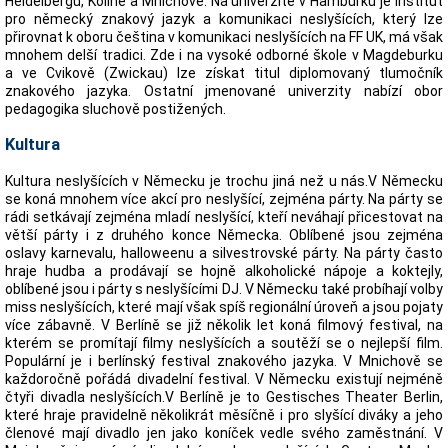
Heidelbergu, Kolíně a Mnichově. Na univerzitě v Hamburku je Institut
pro německý znakový jazyk a komunikaci neslyšících, který lze
přirovnat k oboru čeština v komunikaci neslyšících na FF UK, má však
mnohem delší tradici. Zde i na vysoké odborné škole v Magdeburku
a ve Cvikově (Zwickau) lze získat titul diplomovaný tlumočník
znakového jazyka. Ostatní jmenované univerzity nabízí obor
pedagogika sluchově postižených.
Kultura
Kultura neslyšících v Německu je trochu jiná než u nás.V Německu
se koná mnohem více akcí pro neslyšící, zejména párty. Na párty se
rádi setkávají zejména mladí neslyšící, kteří neváhají přicestovat na
větší párty i z druhého konce Německa. Oblíbené jsou zejména
oslavy karnevalu, halloweenu a silvestrovské párty. Na párty často
hraje hudba a prodávají se hojně alkoholické nápoje a koktejly,
oblíbené jsou i párty s neslyšícími DJ. V Německu také probíhají volby
miss neslyšících, které mají však spíš regionální úroveň a jsou pojaty
více zábavně. V Berlíně se již několik let koná filmový festival, na
kterém se promítají filmy neslyšících a soutěží se o nejlepší film.
Populární je i berlínský festival znakového jazyka. V Mnichově se
každoročně pořádá divadelní festival. V Německu existují nejméně
čtyři divadla neslyšících.V Berlíně je to Gestisches Theater Berlin,
které hraje pravidelně několikrát měsíčně i pro slyšící diváky a jeho
členové mají divadlo jen jako koníček vedle svého zaměstnání. V