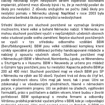
častěji nechávají svým neslyšícím dětem voperovat kochleární
implantát, přičemž mezi důvody bývá i to, že je nechtějí posílat do
školy pro neslyšící. Z důvodu snižujícího se počtu žáků školy pro
neslyšící pomalu v Německu ubývají. Například v roce 2003 byla
sloučena berlínská škola pro neslyšící a nedoslýchavé.
Střední školství pro sluchově postižené se vyznačuje širokými
možnostmi, které velké a bohaté Německo nabízí. V Německu se
mohou sluchově postižení vyučit v nejrůznějších učebních oborech
nebo studovat podle svého zaměření. Nejvíce sluchově postižených
se vyučí v tzv. středisku odborného vzdělání BBW
(Berufbildungswerk). BBW jsou velké vzdělávací komplexy, které
vznikly speciálně pro vzdělávací potřeby handicapované mládeže a
nabízejí jí spoustu výučních oborů. Sluchově postižení mají
v Německu pět BBW: v Mnichově, Norimberku, Lipsku, ve Winnendenu
u Stuttgartu a v Husumu. BBW v Neuwiedu je určeno pro mládež
s různými typy postižení, jsou tu i neslyšící. Kapacita jednoho BBW je
200 až 400 míst. Sluchově postižení mají ve všech BBW pro SP
v Německu na výběr asi 50 oborů. Vyučení trvá od dvou do čtyř let,
podle náročnosti oboru. Učni mají jak teorii, tak i praxi. Učni se
zdokonalují i ve všeobecných předmětech, hlavně v německém
jazyce, v písemném projevu. Učí se jednání na úřadech, vyplňování
formulářů, práci s počítačem a dalším věcem, které budou v životě
potřebovat. BBW spolupracují s mnoha firmami a odborníky.
Většinou probíhá praktické vyučení přímo v BBW, kde je i odpovídající