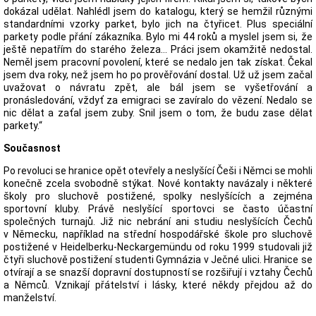
dokázal udělat. Nahlédl jsem do katalogu, který se hemžil různými
standardními vzorky parket, bylo jich na čtyřicet. Plus speciální
parkety podle přání zákazníka. Bylo mi 44 roků a myslel jsem si, že
ještě nepatřím do starého železa… Práci jsem okamžitě nedostal.
Neměl jsem pracovní povolení, které se nedalo jen tak získat. Čekal
jsem dva roky, než jsem ho po prověřování dostal. Už už jsem začal
uvažovat o návratu zpět, ale bál jsem se vyšetřování a
pronásledování, vždyť za emigraci se zavíralo do vězení. Nedalo se
nic dělat a zaťal jsem zuby. Snil jsem o tom, že budu zase dělat
parkety.“
Současnost
Po revoluci se hranice opět otevřely a neslyšící Češi i Němci se mohli
konečně zcela svobodně stýkat. Nové kontakty navázaly i některé
školy pro sluchově postižené, spolky neslyšících a zejména
sportovní kluby. Právě neslyšící sportovci se často účastní
společných turnajů. Již nic nebrání ani studiu neslyšících Čechů
v Německu, například na střední hospodářské škole pro sluchově
postižené v Heidelberku-Neckargemündu od roku 1999 studovali již
čtyři sluchově postižení studenti Gymnázia v Ječné ulici. Hranice se
otvírají a se snazší dopravní dostupností se rozšiřují i vztahy Čechů
a Němců. Vznikají přátelství i lásky, které někdy přejdou až do
manželství.