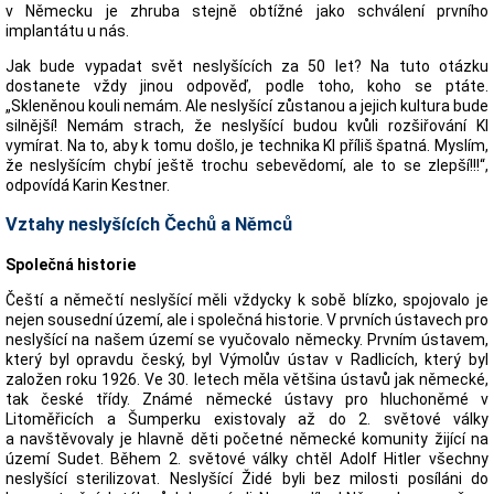
v Německu je zhruba stejně obtížné jako schválení prvního
implantátu u nás.
Jak bude vypadat svět neslyšících za 50 let? Na tuto otázku
dostanete vždy jinou odpověď, podle toho, koho se ptáte.
„Skleněnou kouli nemám. Ale neslyšící zůstanou a jejich kultura bude
silnější! Nemám strach, že neslyšící budou kvůli rozšiřování KI
vymírat. Na to, aby k tomu došlo, je technika KI příliš špatná. Myslím,
že neslyšícím chybí ještě trochu sebevědomí, ale to se zlepší!!!“,
odpovídá Karin Kestner.
Vztahy neslyšících Čechů a Němců
Společná historie
Čeští a němečtí neslyšící měli vždycky k sobě blízko, spojovalo je
nejen sousední území, ale i společná historie. V prvních ústavech pro
neslyšící na našem území se vyučovalo německy. Prvním ústavem,
který byl opravdu český, byl Výmolův ústav v Radlicích, který byl
založen roku 1926. Ve 30. letech měla většina ústavů jak německé,
tak české třídy. Známé německé ústavy pro hluchoněmé v
Litoměřicích a Šumperku existovaly až do 2. světové války
a navštěvovaly je hlavně děti početné německé komunity žijící na
území Sudet. Během 2. světové války chtěl Adolf Hitler všechny
neslyšící sterilizovat. Neslyšící Židé byli bez milosti posíláni do