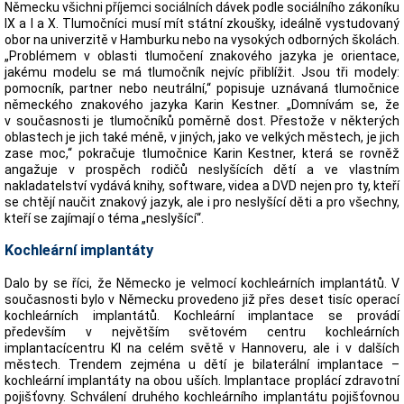
Německu všichni příjemci sociálních dávek podle sociálního zákoníku
IX a I a X. Tlumočníci musí mít státní zkoušky, ideálně vystudovaný
obor na univerzitě v Hamburku nebo na vysokých odborných školách.
„Problémem v oblasti tlumočení znakového jazyka je orientace,
jakému modelu se má tlumočník nejvíc přiblížit. Jsou tři modely:
pomocník, partner nebo neutrální,“ popisuje uznávaná tlumočnice
německého znakového jazyka Karin Kestner. „Domnívám se, že
v současnosti je tlumočníků poměrně dost. Přestože v některých
oblastech je jich také méně, v jiných, jako ve velkých městech, je jich
zase moc,“ pokračuje tlumočnice Karin Kestner, která se rovněž
angažuje v prospěch rodičů neslyšících dětí a ve vlastním
nakladatelství vydává knihy, software, videa a DVD nejen pro ty, kteří
se chtějí naučit znakový jazyk, ale i pro neslyšící děti a pro všechny,
kteří se zajímají o téma „neslyšící“.
Kochleární implantáty
Dalo by se říci, že Německo je velmocí kochleárních implantátů. V
současnosti bylo v Německu provedeno již přes deset tisíc operací
kochleárních implantátů. Kochleární implantace se provádí
především v největším světovém centru kochleárních
implantacícentru KI na celém světě v Hannoveru, ale i v dalších
městech. Trendem zejména u dětí je bilaterální implantace –
kochleární implantáty na obou uších. Implantace proplácí zdravotní
pojišťovny. Schválení druhého kochleárního implantátu pojišťovnou