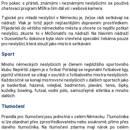
Pro pokec s přáteli, známými i neznámými neslyšícími se používá
chatovací program MSN a čím dál víc i webová kamera.
Typické pro mladé neslyšící v Německu je, že)se rádi setkávají na
nádraží. Vlak je totiž jejich nejčastějším dopravním prostředkem.
Přijedeteli do většího německého města a chcete co nejdřív potkat
neslyšící, zkuste to v McDonald’s na nádraží. Na hlavním nádraží
v Düsseldorfu dokonce byla vloni otevřená speciální čekárna pouze
pro neslyšící, která slouží jako místo k setkávání.
Sport
Mnoho německých neslyšících je členem nejbližšího sportovního
klubu. Největší zájem je o fotbal. Pořádají se regionální fotbalové ligy,
jejichž vítězové se utkají v soutěži o fotbalového mistra neslyšících.
Každoročně se konají mistrovství neslyšících v dalších sportech jako
je basketbal, házená, volejbal, badminton, plavání, tenis, šipky,
kuželky, bowling, futsal, vodní pólo, samozřejmě atletika a mnoho
dalších.
Tlumočení
Pravidla pro tlumočení jsou jednotná v celém Německu. Tlumočníka
si lze objednat přes zprostředkovatelnu nebo soukromě, přímo přes
daného tlumočníka. Na tlumočení zdarma mají nárok po celém