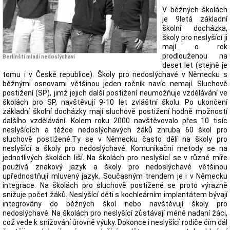
V běžných školách
je 9letá základní
školní docházka,
školy pro neslyšící ji
mají o rok
prodlouženou na
Berlínští mladí nedoslýchaví
deset let (stejně je
tomu i v České republice). Školy pro nedoslýchavé v Německu s
běžnými osnovami většinou jeden ročník navíc nemají. Sluchově
postižení (SP), jimž jejich další postižení neumožňuje vzdělávání ve
školách pro SP, navštěvují 9-10 let zvláštní školu. Po ukončení
základní školní docházky mají sluchově postižení hodně možností
dalšího vzdělávání. Kolem roku 2000 navštěvovalo přes 10 tisíc
neslyšících a těžce nedoslýchavých žáků zhruba 60 škol pro
sluchově postižené.Ty se v Německu často dělí na školy pro
neslyšící a školy pro nedoslýchavé. Komunikační metody se na
jednotlivých školách liší. Na školách pro neslyšící se v různé míře
používá znakový jazyk a školy pro nedoslýchavé většinou
upřednostňují mluvený jazyk. Současným trendem je i v Německu
integrace. Na školách pro sluchově postižené se proto výrazně
snižuje počet žáků. Neslyšící děti s kochleárním implantátem bývají
integrovány do běžných škol nebo navštěvují školy pro
nedoslýchavé. Na školách pro neslyšící zůstávají méně nadaní žáci,
což vede k snižování úrovně výuky. Dokonce i neslyšící rodiče čím dál