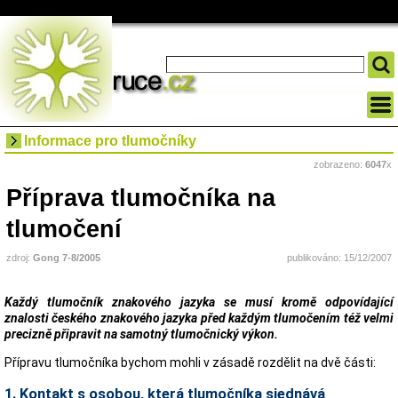
Informace pro tlumočníky
zobrazeno:
6047
x
Příprava tlumočníka na
tlumočení
zdroj:
Gong 7-8/2005
publikováno: 15/12/2007
Každý tlumočník znakového jazyka se musí kromě odpovídající
znalosti českého znakového jazyka před každým tlumočením též velmi
precizně připravit na samotný tlumočnický výkon.
Přípravu tlumočníka bychom mohli v zásadě rozdělit na dvě části:
1. Kontakt s osobou, která tlumočníka sjednává