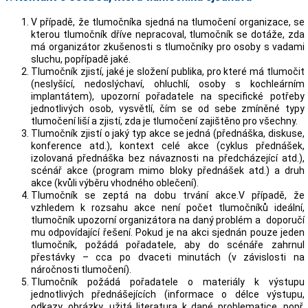
V případě, že tlumočníka sjedná na tlumočení organizace, se
kterou tlumočník dříve nepracoval, tlumočník se dotáže, zda
má organizátor zkušenosti s tlumočníky pro osoby s vadami
sluchu, popřípadě jaké.
Tlumočník zjistí, jaké je složení publika, pro které má tlumočit
(neslyšící, nedoslýchaví, ohluchlí, osoby s kochleárním
implantátem), upozorní pořadatele na specifické potřeby
jednotlivých osob, vysvětlí, čím se od sebe zmíněné typy
tlumočení liší a zjistí, zda je tlumočení zajištěno pro všechny.
Tlumočník zjistí o jaký typ akce se jedná (přednáška, diskuse,
konference atd.), kontext celé akce (cyklus přednášek,
izolovaná přednáška bez návaznosti na předcházející atd.),
scénář akce (program mimo bloky přednášek atd.) a druh
akce (kvůli výběru vhodného oblečení).
Tlumočník se zeptá na dobu trvání akce.V případě, že
vzhledem k rozsahu akce není počet tlumočníků ideální,
tlumočník upozorní organizátora na daný problém a doporučí
mu odpovídající řešení. Pokud je na akci sjednán pouze jeden
tlumočník, požádá pořadatele, aby do scénáře zahrnul
přestávky – cca po dvaceti minutách (v závislosti na
náročnosti tlumočení).
Tlumočník požádá pořadatele o materiály k výstupu
jednotlivých přednášejících (informace o délce výstupu,
odkazy, obrázky, užitá literatura k dané problematice, popř.