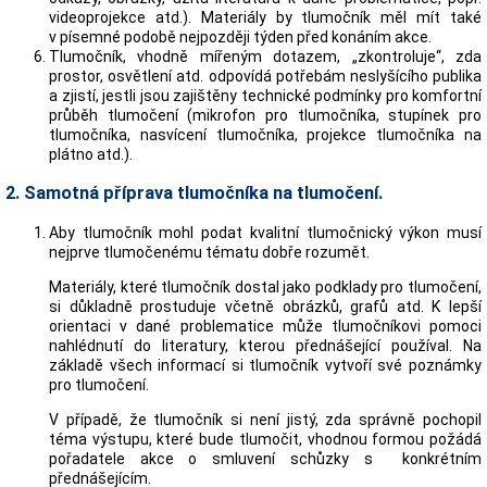
videoprojekce atd.). Materiály by tlumočník měl mít také
v písemné podobě nejpozději týden před konáním akce.
Tlumočník, vhodně mířeným dotazem, „zkontroluje“, zda
prostor, osvětlení atd. odpovídá potřebám neslyšícího publika
a zjistí, jestli jsou zajištěny technické podmínky pro komfortní
průběh tlumočení (mikrofon pro tlumočníka, stupínek pro
tlumočníka, nasvícení tlumočníka, projekce tlumočníka na
plátno atd.).
2. Samotná příprava tlumočníka na tlumočení.
Aby tlumočník mohl podat kvalitní tlumočnický výkon musí
nejprve tlumočenému tématu dobře rozumět.
Materiály, které tlumočník dostal jako podklady pro tlumočení,
si důkladně prostuduje včetně obrázků, grafů atd. K lepší
orientaci v dané problematice může tlumočníkovi pomoci
nahlédnutí do literatury, kterou přednášející používal. Na
základě všech informací si tlumočník vytvoří své poznámky
pro tlumočení.
V případě, že tlumočník si není jistý, zda správně pochopil
téma výstupu, které bude tlumočit, vhodnou formou požádá
pořadatele akce o smluvení schůzky s konkrétním
přednášejícím.