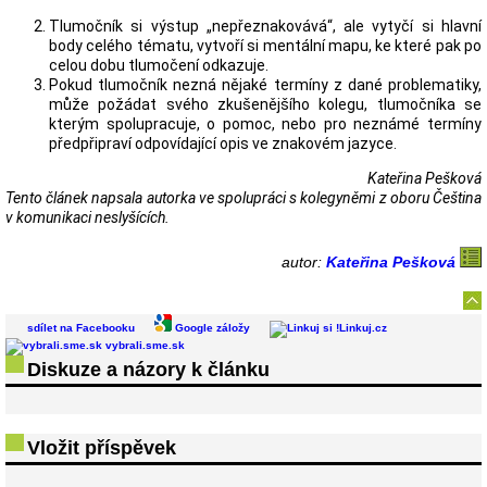
Tlumočník si výstup „nepřeznakovává“, ale vytyčí si hlavní
body celého tématu, vytvoří si mentální mapu, ke které pak po
celou dobu tlumočení odkazuje.
Pokud tlumočník nezná nějaké termíny z dané problematiky,
může požádat svého zkušenějšího kolegu, tlumočníka se
kterým spolupracuje, o pomoc, nebo pro neznámé termíny
předpřipraví odpovídající opis ve znakovém jazyce.
Kateřina Pešková
Tento článek napsala autorka ve spolupráci s kolegyněmi z oboru Čeština
v komunikaci neslyšících.
autor:
Kateřina Pešková
sdílet na Facebooku
Google záložy
Linkuj.cz
vybrali.sme.sk
Diskuze a názory k článku
Vložit příspěvek