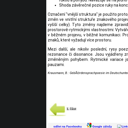
rukou a pohybů. Navazuje se na jednot
Shoda závěrečné pozice ruky na konci
Označení "vnější struktura" je použito prot
změn ve vnitřní struktuře znakového projev
vyšší celky). Tyto změny najdeme zpravid
prostorově-rytmickými vlastnostmi: Vytváře
v běžném projevu, v běžné komunikaci. Pros
znaků, které vyžadují více prostoru.
Mezi další, ale nikoliv poslední, rysy po
rezonance či disonance. Jsou vyjádřeny
změněným pohybem. Rytmické variace j
pauzami.
Krausmann, B.: GebÃ¤rdensprachpoesie im Deutschunterrich
1. část
sdílet na Facebooku
Google záložy