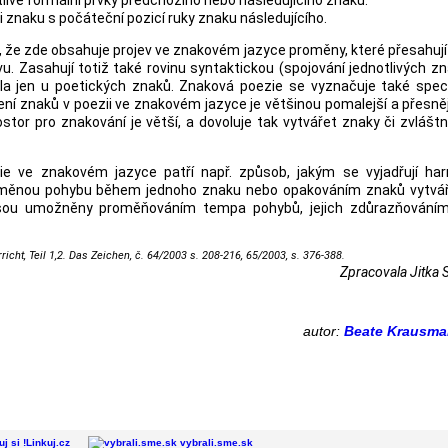
livé formální prvky předchozího nebo následujícího znaku.
 znaku s počáteční pozicí ruky znaku následujícího.
o, že zde obsahuje projev ve znakovém jazyce proměny, které přesahují
u. Zasahují totiž také rovinu syntaktickou (spojování jednotlivých z
la jen u poetických znaků. Znaková poezie se vyznačuje také speci
ní znaků v poezii ve znakovém jazyce je většinou pomalejší a přesně
tor pro znakování je větší, a dovoluje tak vytvářet znaky či zvláštn
ezie ve znakovém jazyce patří např. způsob, jakým se vyjadřují ha
 změnou pohybu během jednoho znaku nebo opakováním znaků vytvá
sou umožněny proměňováním tempa pohybů, jejich zdůrazňování
t, Teil 1,2. Das Zeichen, č. 64/2003 s. 208-216, 65/2003, s. 376-388.
Zpracovala Jitka 
autor:
Beate Krausm
Linkuj.cz
vybrali.sme.sk