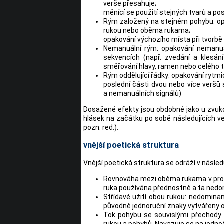
verše přesahuje;
měnící se použití stejných tvarů a po
Rým založený na stejném pohybu: op
rukou nebo oběma rukama;
opakování výchozího místa při tvor
Nemanuální rým: opakování nemanuá
sekvencích (např. zvedání a klesá
směřování hlavy, ramen nebo celého t
Rým oddělující řádky: opakování rytmi
poslední části dvou nebo více veršů s
a nemanuálních signálů)
Dosažené efekty jsou obdobné jako u zvuko
hlásek na začátku po sobě následujících v
pozn. red.).
vnější poetická struktura
Vnější poetická struktura se odráží v násled
Rovnováha mezi oběma rukama v proti
ruka používána přednostně a ta nedomi
Střídavé užití obou rukou: nedominan
původně jednoruční znaky vytvářeny
Tok pohybu se souvislými přechody 