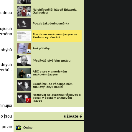
Nejoblíbenější báseň Edwarda
jednou
Gallaudeta
Poezie jako jednosměrka
jících
 změna
Poezie ve znakovém jazyce ve
školním vyučování
Awi příběhy
 pohybů
Předáváš slyšícím zprávu
hodných
veršů -
ABC story v americkém
znakovém jazyce
Zkoušíme, co všechno nám
znakový jazyk nabízí
Rozhovor se Zuzanou Hájkovou o
poezii v českém znakovém
jazyce
inující
uživatelé
bo jsou
 pozic
Online