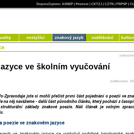
Doporučujeme:
ASNEP
|
Pevnost
|
CKTZJ
|
CZTN
|
FRPSP
|
C
uality
neslyšící
znakový jazyk
vzdělávání
kultur
ce
zobrazen
jazyce ve školním vyučování
publikováno: 19
fo-Zpravodaje jste si mohli přečíst první část pojednání o poezii ve z
le na něj navážeme - další část původního článku, který pochází z časop
 strukturální základy znakové poezie. Náš článek je volným zprac
u.
ra poezie ve znakovém jazyce
jevech ve znakovém jazyce se vyskytují podobné typologické znak