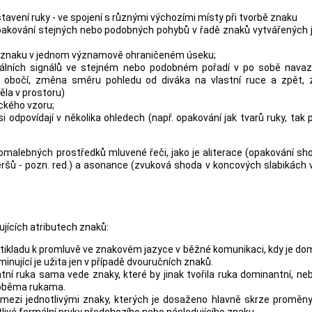
stavení ruky - ve spojení s různými výchozími místy při tvorbě znaku
akování stejných nebo podobných pohybů v řadě znaků vytvářených 
bě znaku v jednom významově ohraničeném úseku;
lních signálů ve stejném nebo podobném pořadí v po sobě navazu
ní obočí, změna směru pohledu od diváka na vlastní ruce a zpět,
ěla v prostoru)
ckého vzoru;
i odpovídají v několika ohledech (např. opakování jak tvarů ruky, tak
malebných prostředků mluvené řeči, jako je aliterace (opakování s
eršů - pozn. red.) a asonance (zvuková shoda v koncových slabikách 
ujících atributech znaků:
kladu k promluvě ve znakovém jazyce v běžné komunikaci, kdy je dom
nující je užita jen v případě dvouručních znaků.
tní ruka sama vede znaky, které by jinak tvořila ruka dominantní, ne
 oběma rukama.
mezi jednotlivými znaky, kterých je dosaženo hlavně skrze proměny