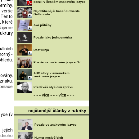
poezii v českém znakovém jazyce
ermíny,
é verše
Nejoblíbenější báseň Edwarda
Gallaudeta
 Tento
, které
Awi příběhy
užijeme
uktury
Poezie jako jednosměrka
uálních
Deaf Ninja
motný -
ohledu,
Poezie ve znakovém jazyce /2/
ABC story v americkém
ovány,
znakovém jazyce
 znaku,
mbinace
Předáváš slyšícím zprávu
« « « VÍCE « « « VÍCE « « «
nejčtenější články z rubriky
zyce (v
Poezie ve znakovém jazyce
jejich
jednoho
Humor neslyšících