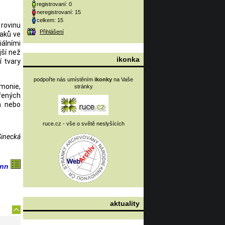
registrovaní: 0
neregistrovaní: 15
celkem: 15
 rovinu
Přihlášení
naků ve
álními
jší než
ikonka
í tvary
podpořte nás umístěním
ikonky
na Vaše
rmonie,
stránky
řených
m nebo
ruce.cz - vše o světě neslyšících
Sinecká
ann
aktuality