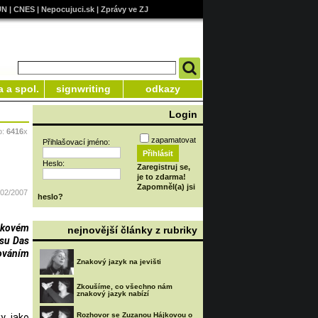
UN
|
CNES
|
Nepocujuci.sk
|
Zprávy ve ZJ
a a spol.
signwriting
odkazy
Login
o:
6416
x
zapamatovat
Přihlašovací jméno:
Heslo:
Zaregistruj se,
je to zdarma!
Zapomněl(a) jsi
/02/2007
heslo?
nakovém
nejnovější články z rubriky
isu Das
ováním
Znakový jazyk na jevišti
Zkoušíme, co všechno nám
znakový jazyk nabízí
Rozhovor se Zuzanou Hájkovou o
y jako