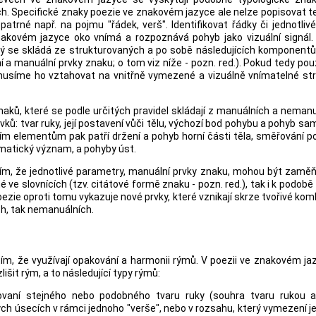
h. Specifické znaky poezie ve znakovém jazyce ale nelze popisovat t
atrné např. na pojmu "řádek, verš". Identifikovat řádky či jednotliv
nakovém jazyce oko vnímá a rozpoznává pohyb jako vizuální signál.
terý se skládá ze strukturovaných a po sobě následujících komponentů
ní a manuální prvky znaku; o tom viz níže - pozn. red.). Pokud tedy po
musíme ho vztahovat na vnitřně vymezené a vizuálně vnímatelné str
aků, které se podle určitých pravidel skládají z manuálních a neman
ků: tvar ruky, její postavení vůči tělu, výchozí bod pohybu a pohyb sa
ím elementům pak patří držení a pohyb horní části těla, směřování p
amatický význam, a pohyby úst.
ím, že jednotlivé parametry, manuální prvky znaku, mohou být zaměň
é ve slovnících (tzv. citátové formě znaku - pozn. red.), tak i k podobě
ezie oproti tomu vykazuje nové prvky, které vznikají skrze tvořivé ko
ch, tak nemanuálních.
tím, že využívají opakování a harmonii rýmů. V poezii ve znakovém ja
lišit rým, a to následující typy rýmů:
vaní stejného nebo podobného tvaru ruky (souhra tvaru rukou a 
ch úsecích v rámci jednoho "verše", nebo v rozsahu, který vymezení 