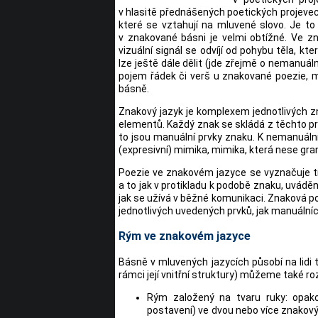
v hlasitě přednášených poetických projevec
které se vztahují na mluvené slovo. Je to p
v znakované básni je velmi obtížné. Ve z
vizuální signál se odvíjí od pohybu těla, k
lze ještě dále dělit (jde zřejmě o nemanuál
pojem řádek či verš u znakované poezie, 
básně.
Znakový jazyk je komplexem jednotlivých zn
elementů. Každý znak se skládá z těchto prv
to jsou manuální prvky znaku. K nemanuáln
(expresivní) mimika, mimika, která nese gr
Poezie ve znakovém jazyce se vyznačuje t
a to jak v protikladu k podobě znaku, uváděn
jak se užívá v běžné komunikaci. Znaková po
jednotlivých uvedených prvků, jak manuální
Rým ve znakovém jazyce
Básně v mluvených jazycích působí na lidi 
rámci její vnitřní struktury) můžeme také roz
Rým založený na tvaru ruky: opako
postavení) ve dvou nebo více znakový