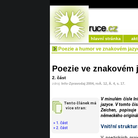
hlavní stránka
akt
Poezie a humor ve znakovém jazy
Poezie ve znakovém 
2. část
zdroj:
Info-Zpravodaj 2004, roÄ. 12, Ä. 4, s. 17.
V minulém čísle In
Tento článek má
jazyce. V tomto čís
více stran:
Zeichen, popisuje
německého originál
» 1. část
Vnitřní struktu
» 2. část
V poetických pro