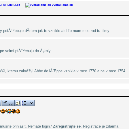
Linkuj.cz
vybrali.sme.sk
aky potÅ™ebuje dÄ›tem jak to vzniklo atd.To mam moc rad tu filmy.
e velmi ptÅ™ebuju do Å¡koly .
, kterou zaloÅ¾il Abbe de lÂ´Eppe vznikla v roce 1770 a ne v roce 1754.
musíte přihlásit. Nemáte login?
Zaregistrujte se
. Registrace je zdarma