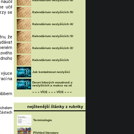
Kalendárium neslyšících /6/
naučil
e učil
brzy se
Kalendárium neslyšících /5/
Kalendárium neslyšících /4/
ěru, že
Kalendárium neslyšících /3/
vydávat
luveném
Kalendárium neslyšících /2/
kového
jednoho
Kalendárium neslyšících
Jak kontaktovat neslyšící
 výuce
rací na
Deset lidových moudrostí o
neslyšících a reakce na ně
« « « VÍCE « « « VÍCE « « «
- Abbem
nejčtenější články z rubriky
Michelem
 částech
Terminologie
Přehled literatury