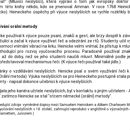
f" (Mluvící neslyšící), která vypráví o tom jak evropský doktor 
rem této knihy někdo, kdo se jmenoval Amman. V roce 1768 Heinick
o). Heineckeho úspěchy při výuce neslyšících se rychle rozkřikly 
ívání orální metody
cke používal k výuce pouze psaní, znaků a gest, ale brzy dospěl k záv
čulící a začal k výuce využívat řeč a odezírání ze rtů. Studenty učil 
 pomocí vnímání vibrací na krku. Heinicke velmi vnímal, že přístup k m
ozhodující pro rozvoj vyučovacího procesu. Paradoxně používal zna
 až do doby, než se jeho studenti naučili mluvit. Minimálně podle 
ý představoval mechanismus řeči. (K výuce řeči používal také jídlo.)
nky o vzdělávání neslyšících. Henicke psal o svém využívání řeči k
Orální metoda). Výuka neslyšících se pro Heineckeho postupně stala p
nty - napsal dokonce učebnici k výuce neslyšících.
ela jeho kariéra učitele neslyšících, byl v kontaktu s jiným učitelem 
a" zatímco Heinicke se stal "otcem německé (orální) metody".
ásledující zdroje: vyměněné dopisy mezi Samuelem Heinickem a Abbem Charlesem 
učování neslyšících v 18. století, zahrnující reprodukci v angličtině o význačných
arnettem, Juniorem )