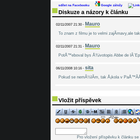
sdílet na Facebooku
Google záložy
Diskuze a názory k článku
Mauro
02/11/2007 21:30 -
To znam z filmu je to velmi zajÃ­mavy,ale t
Mauro
02/11/2007 21:31 -
PotÅ™eboval bys Å¾ivotopis Abbe de lÂ´Epp
sita
06/11/2008 10:16 -
Pokud se nemÃ½lÃ­m, tak Å¡kola v PaÅ™Ã­Å¾i
Vložit příspěvek
Pro vložení příspěvku k článku se 