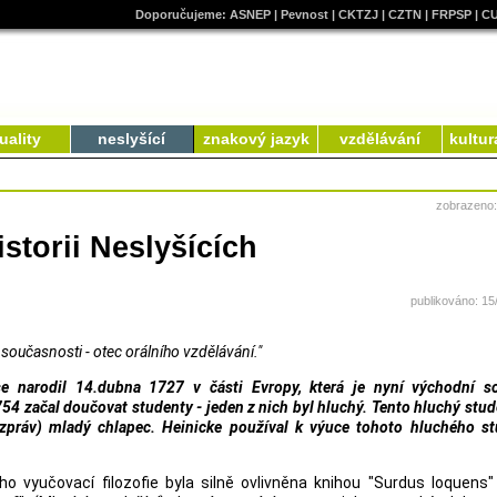
Doporučujeme:
ASNEP
|
Pevnost
|
CKTZJ
|
CZTN
|
FRPSP
|
C
uality
neslyšící
znakový jazyk
vzdělávání
kultur
zobrazeno
storii Neslyšících
publikováno: 15
 současnosti - otec orálního vzdělávání."
e narodil 14.dubna 1727 v části Evropy, která je nyní východní so
4 začal doučovat studenty - jeden z nich byl hluchý. Tento hluchý stud
zpráv) mladý chlapec. Heinicke používal k výuce tohoto hluchého st
o vyučovací filozofie byla silně ovlivněna knihou "Surdus loquens"