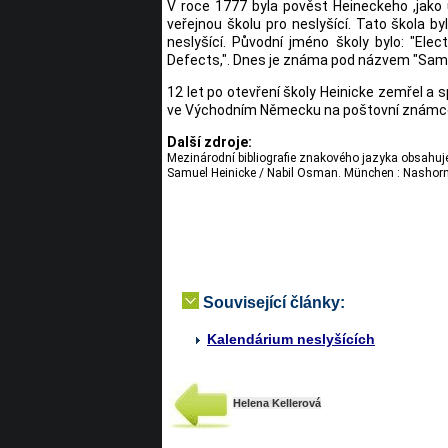
V roce 1777 byla pověst Heineckeho ,jako uč
veřejnou školu pro neslyšící. Tato škola 
neslyšící. Původní jméno školy bylo: "Ele
Defects,". Dnes je známa pod názvem "Samue
12 let po otevření školy Heinicke zemřel a 
ve Východním Německu na poštovní známce.
Další zdroje:
Mezinárodní bibliografie znakového jazyka obsahuje 
Samuel Heinicke / Nabil Osman. München : Nashorn-V
Související články:
Kalendárium neslyšících
Helena Kellerová