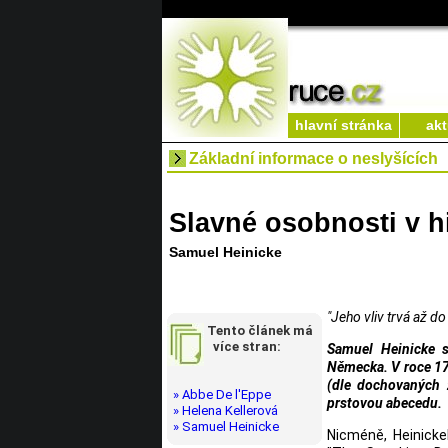
hlavní stránka
akt
Základní informace o neslyšících
Slavné osobnosti v hi
Samuel Heinicke
"Jeho vliv trvá až do
Tento článek má
více stran:
Samuel Heinicke s
Německa. V roce 175
(dle dochovaných 
» Abbe De l'Eppe
prstovou abecedu.
» Helena Kellerová
» Samuel Heinicke
Nicméně, Heinickeh