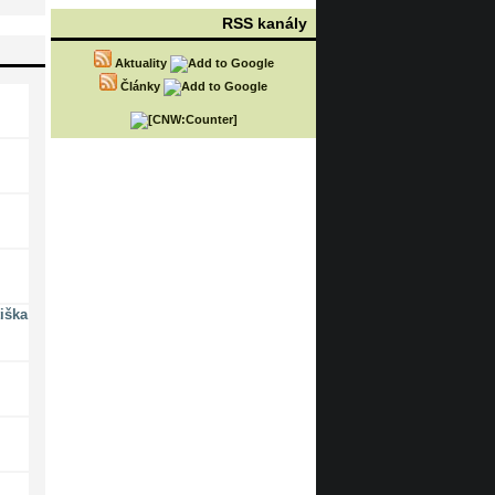
RSS kanály
Aktuality
Články
iška