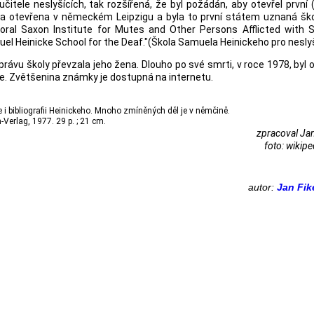
itele neslyšících, tak rozšířená, že byl požádán, aby otevřel první (
byla otevřena v německém Leipzigu a byla to první státem uznaná šk
ctoral Saxon Institute for Mutes and Other Persons Afflicted with
l Heinicke School for the Deaf."(Škola Samuela Heinickeho pro neslyš
správu školy převzala jeho žena. Dlouho po své smrti, v roce 1978, byl
 Zvětšenina známky je dostupná na internetu.
i bibliografii Heinickeho. Mnoho zmíněných děl je v němčině.
erlag, 1977. 29 p. ; 21 cm.
zpracoval Jan
foto: wikipe
autor:
Jan Fik