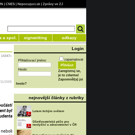
UN
|
CNES
|
Nepocujuci.sk
|
Zprávy ve ZJ
a a spol.
signwriting
odkazy
Login
:
14347
x
zapamatovat
Přihlašovací jméno:
Heslo:
Zaregistruj se,
je to zdarma!
Zapomněl(a) jsi
/11/2005
heslo?
nejnovější články z rubriky
učástí
ent byl
Letem tichým světem
udenta
Ošetřovatelská péče pro
neslyšící a zdravotnictví v ČR
 neboli