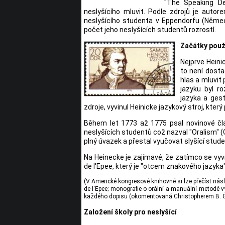
"The Speaking Dea
neslyšícího mluvit. Podle zdrojů je auto
neslyšícího studenta v Eppendorfu (Německ
počet jeho neslyšících studentů rozrostl.
Začátky použ
Nejprve Heini
to není dosta
hlas a mluvit
jazyku byl r
jazyka a gest
zdroje, vyvinul Heinicke jazykový stroj, kter
Během let 1773 až 1775 psal novinové člá
neslyšících studentů což nazval "Oralism" (
plný úvazek a přestal vyučovat slyšící stude
Na Heinecke je zajímavé, že zatímco se vyvíj
de l'Epee, který je "otcem znakového jazyk
(V Americké kongresové knihovně si lze přečíst n
de l'Epee; monografie o orální a manuální metodě vy
každého dopisu (okomentovaná Christopherem B. G
Založení školy pro neslyšící