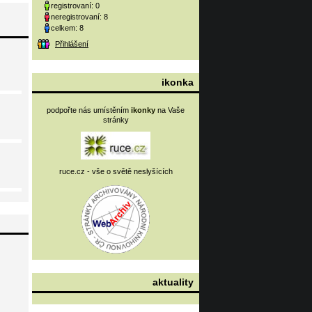
registrovaní: 0
neregistrovaní: 8
celkem: 8
Přihlášení
ikonka
podpořte nás umístěním
ikonky
na Vaše
stránky
ruce.cz - vše o světě neslyšících
aktuality