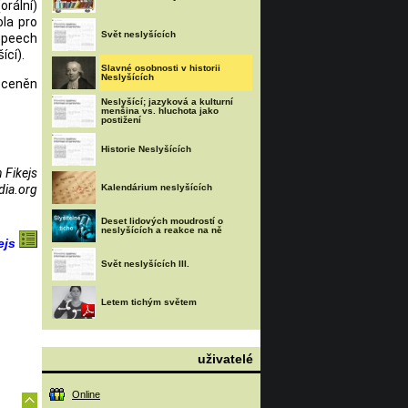
orální)
ola pro
Svět neslyšících
 Speech
ící).
Slavné osobnosti v historii
Neslyšících
 oceněn
Neslyšící; jazyková a kulturní
menšina vs. hluchota jako
postižení
Historie Neslyšících
 Fikejs
dia.org
Kalendárium neslyšících
Deset lidových moudrostí o
neslyšících a reakce na ně
ejs
Svět neslyšících III.
Letem tichým světem
uživatelé
Online