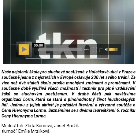
Naše nejstarší škola pro sluchově postižené v Holečkově ulici v Praze a
současně jedna z nejstarších v Evropě oslavuje 230 let svého trvání. Za
více než dvě staletí škola prošla mnohými změnami a proměnami. V
současné době využívá všech možností i technik pro plné vzdělávání
žáků se sluchovým postižením. V druhé části pak navštívíme
organizaci Lorm, která se stará o plnohodnotný život hluchoslepých
lidí. Jednou z jejích aktivit je pořádání literární a výtvarné soutěže o
Cenu Hieronyma Lorma. Seznámíme se s dvěma laureátkami 6. ročníku
Ceny Hieronyma Lorma.
Moderátoři: Zlata Kurcová, Josef Brožík
tlumočí: Emílie Mrzlíková