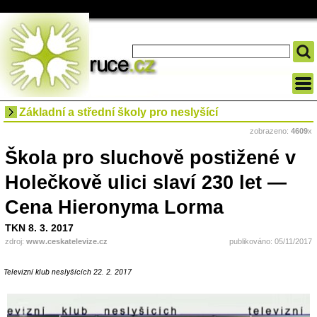
Základní a střední školy pro neslyšící
zobrazeno:
4609
x
Škola pro sluchově postižené v
Holečkově ulici slaví 230 let —
Cena Hieronyma Lorma
TKN 8. 3. 2017
zdroj:
www.ceskatelevize.cz
publikováno: 05/11/2017
Televizní klub neslyšících 22. 2. 2017