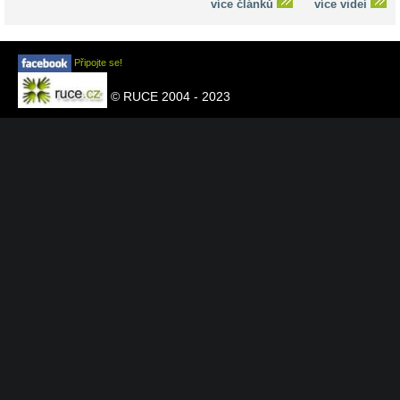
více článků
více videí
Připojte se!
© RUCE 2004 - 2023