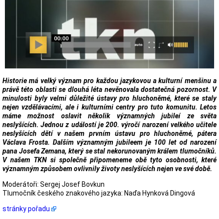
Historie má velký význam pro každou jazykovou a kulturní menšinu a
právě této oblasti se dlouhá léta nevěnovala dostatečná pozornost. V
minulosti byly velmi důležité ústavy pro hluchoněmé, které se staly
nejen vzdělávacími, ale i kulturními centry pro tuto komunitu. Letos
máme možnost oslavit několik významných jubileí ze světa
neslyšících. Jednou z událostí je 200. výročí narození velkého učitele
neslyšících dětí v našem prvním ústavu pro hluchoněmé, pátera
Václava Frosta. Dalším významným jubileem je 100 let od narození
pana Josefa Zemana, který se stal nekorunovaným králem tlumočníků.
V našem TKN si společně připomeneme obě tyto osobnosti, které
významným způsobem ovlivnily životy neslyšících nejen ve své době.
Moderátoři: Sergej Josef Bovkun
Tlumočník českého znakového jazyka: Naďa Hynková Dingová
stránky pořadu