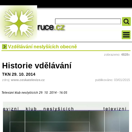
Vzdělávání neslyšících obecně
zobrazeno:
4828
x
Historie vdělávání
TKN 29. 10. 2014
zdroj:
www.ceskatelevize.cz
publikováno: 03/01/2015
Televizní klub neslyšících 29. 10. 2014 - 16:05