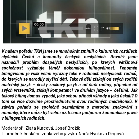
V našem pořadu TKN jsme se mnohokrát zmínili o kulturních rozdílech
slyšících Čechů a komunity českých neslyšících. Rovněž jsme
naznačili problém dospělých neslyšících, po kterých většinová
společnost vyžaduje téměř dokonalou bilingválnost. Fenomén
bilingvismu je však velmi výrazný také v rodinách neslyšících rodičů,
do kterých se narodily slyšící děti. Takové děti získají od svých rodičů
mateřský jazyk – český znakový jazyk a od širší rodiny, případně od
svých vrstevníků, získají kompetenci ve druhém jazyce – češtině. Jak
takový bilingvismus vypadá, jaké sebou přináší výhody a jaká úskalí? O
tom se více dozvíme prostřednictvím dvou rodinných medailonků. V
závěru pořadu se společně seznámíme s metodou znakování s
miminky, které může být velmi užitečnou podporou komunikace právě
v bilingvních rodinách.
Moderátoři: Zlata Kurcová, Josef Brožík
Tlumočník českého znakového jazyka: Naďa Hynková Dingová