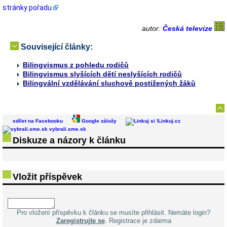
stránky pořadu
autor:
Česká televize
Související články:
Bilingvismus z pohledu rodičů
Bilingvismus slyšících dětí neslyšících rodičů
Bilingvální vzdělávání sluchově postižených žáků
sdílet na Facebooku
Google záložy
Linkuj.cz
vybrali.sme.sk
Diskuze a názory k článku
Vložit příspěvek
Pro vložení příspěvku k článku se musíte přihlásit. Nemáte login?
Zaregistrujte se
. Registrace je zdarma