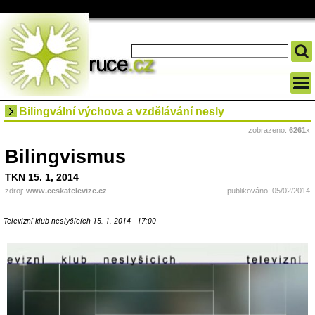
Bilingvální výchova a vzdělávání nesly
zobrazeno:
6261
x
Bilingvismus
TKN 15. 1, 2014
zdroj:
www.ceskatelevize.cz
publikováno: 05/02/2014
Televizní klub neslyšících 15. 1. 2014 - 17:00