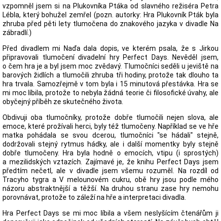
vzpomněl jsem si na Plukovníka Ptáka od slavného režiséra Petra
Lébla, který bohužel zemřel (pozn. autorky: Hra Plukovník Pták byla
zhruba před pěti lety tlumočena do znakového jazyka v divadle Na
zábradlí.)
Před divadlem mi Naďa dala dopis, ve kterém psala, že s Jirkou
připravovali tlumočení divadelní hry Perfect Days. Nevěděl jsem,
o čem hra je a byl jsem moc zvědavý. Tlumočníci seděli u jeviště na
barových židlích a tlumočili zhruba tři hodiny, protože tak dlouho ta
hra trvala. Samozřejmě v tom byla i 15 minutová přestávka. Hra se
mi moc líbila, protože to nebyla žádná teorie či filosofické úvahy, ale
obyčejný příběh ze skutečného života.
Obdivuji oba tlumočníky, protože dobře tlumočili nejen slova, ale
emoce, které prožívali herci, byly též tlumočeny. Například se ve hře
matka pohádala se svou dcerou, tlumočníci "se hádali" stejně,
dodržovali stejný rytmus hádky, ale i další momentky byly stejně
dobře tlumočeny. Hra byla hodně o emocích, vtipu (i sprostých)
a mezilidských vztazích. Zajímavé je, že knihu Perfect Days jsem
předtím nečetl, ale v divadle jsem všemu rozuměl. Na rozdíl od
Tracyho tygra a V melounovém cukru, obě hry jsou podle mého
názoru abstraktnější a těžší. Na druhou stranu zase hry nemohu
porovnávat, protože to záleží na hře a interpretaci divadla.
Hra Perfect Days se mi moc líbila a všem neslyšícím čtenářům ji