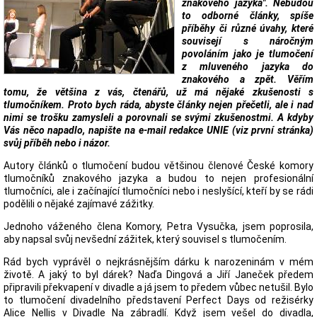
znakového jazyka". Nebudou
to odborné články, spíše
příběhy či různé úvahy, které
souvisejí s náročným
povoláním jako je tlumočení
z mluveného jazyka do
znakového a zpět. Věřím
tomu, že většina z vás, čtenářů, už má nějaké zkušenosti s
tlumočníkem. Proto bych ráda, abyste články nejen přečetli, ale i nad
nimi se trošku zamysleli a porovnali se svými zkušenostmi. A kdyby
Vás něco napadlo, napište na e-mail redakce UNIE (viz první stránka)
svůj příběh nebo i názor.
Autory článků o tlumočení budou většinou členové České komory
tlumočníků znakového jazyka a budou to nejen profesionální
tlumočníci, ale i začínající tlumočníci nebo i neslyšící, kteří by se rádi
podělili o nějaké zajímavé zážitky.
Jednoho váženého člena Komory, Petra Vysučka, jsem poprosila,
aby napsal svůj nevšední zážitek, který souvisel s tlumočením.
Rád bych vyprávěl o nejkrásnějším dárku k narozeninám v mém
životě. A jaký to byl dárek? Naďa Dingová a Jiří Janeček předem
připravili překvapení v divadle a já jsem to předem vůbec netušil. Bylo
to tlumočení divadelního představení Perfect Days od režisérky
Alice Nellis v Divadle Na zábradlí. Když jsem vešel do divadla,