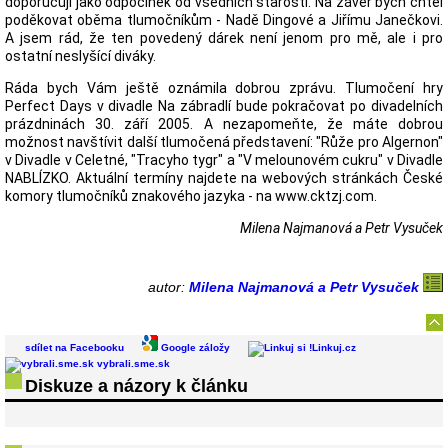
doporučuji jako odpočinek od všedních starostí. Na závěr bych chtěl
poděkovat oběma tlumočníkům - Nadě Dingové a Jiřímu Janečkovi.
A jsem rád, že ten povedený dárek není jenom pro mě, ale i pro
ostatní neslyšící diváky.
Ráda bych Vám ještě oznámila dobrou zprávu. Tlumočení hry
Perfect Days v divadle Na zábradlí bude pokračovat po divadelních
prázdninách 30. září 2005. A nezapomeňte, že máte dobrou
možnost navštívit další tlumočená představení: "Růže pro Algernon"
v Divadle v Celetné, "Tracyho tygr" a "V melounovém cukru" v Divadle
NABLÍZKO. Aktuální termíny najdete na webových stránkách České
komory tlumočníků znakového jazyka - na www.cktzj.com.
Milena Najmanová a Petr Vysuček
autor:
Milena Najmanová a Petr Vysuček
sdílet na Facebooku
Google záložy
Linkuj.cz
vybrali.sme.sk
Diskuze a názory k článku