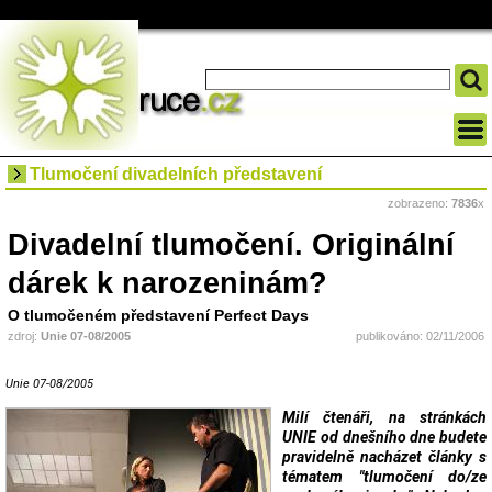
Tlumočení divadelních představení
zobrazeno:
7836
x
Divadelní tlumočení. Originální
dárek k narozeninám?
O tlumočeném představení Perfect Days
zdroj:
Unie 07-08/2005
publikováno: 02/11/2006
Unie 07-08/2005
Milí čtenáři, na stránkách
UNIE od dnešního dne budete
pravidelně nacházet články s
tématem "tlumočení do/ze