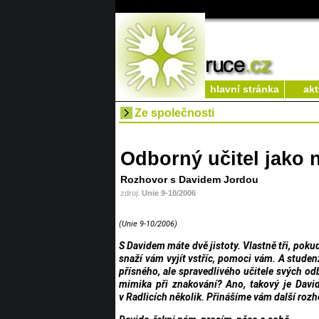
hlavní stránka
akt
Ze společnosti
Odborný učitel jako n
Rozhovor s Davidem Jordou
zdroj:
Unie 9-10/2006
(Unie 9-10/2006)
S Davidem máte dvě jistoty. Vlastně tři, poku
snaží vám vyjít vstříc, pomoci vám. A studen
přísného, ale spravedlivého učitele svých od
mimika při znakování? Ano, takový je David
v Radlicích několik. Přinášíme vám další roz