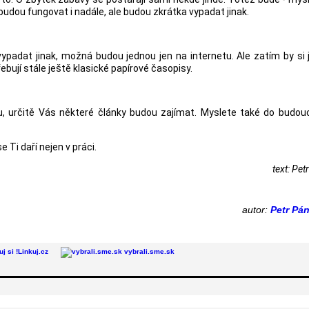
 budou fungovat i nadále, ale budou zkrátka vypadat jinak.
padat jinak, možná budou jednou jen na internetu. Ale zatím by si
třebují stále ještě klasické papírové časopisy.
, určitě Vás některé články budou zajímat. Myslete také do budou
e Ti daří nejen v práci.
text: Pet
autor:
Petr Pá
Linkuj.cz
vybrali.sme.sk