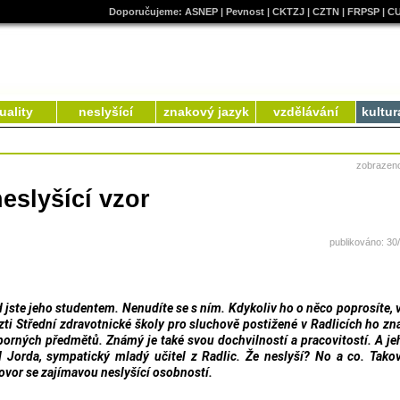
Doporučujeme:
ASNEP
|
Pevnost
|
CKTZJ
|
CZTN
|
FRPSP
|
C
uality
neslyšící
znakový jazyk
vzdělávání
kultur
zobrazen
eslyšící vzor
publikováno: 30
d jste jeho studentem. Nenudíte se s ním. Kdykoliv ho o něco poprosíte, 
zti Střední zdravotnické školy pro sluchově postižené v Radlicích ho zna
borných předmětů. Známý je také svou dochvilností a pracovitostí. A je
 Jorda, sympatický mladý učitel z Radlic. Že neslyší? No a co. Tako
hovor se zajímavou neslyšící osobností.