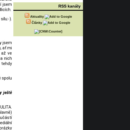
í jsem
RSS kanály
licích.
Aktuality
ílu:-).
Články
by jsem
, ať mi
 až ve
a nich
c tehdy
é spolu
y ještě
 ULITA.
hlavně)
oučástí
diální
obrázky