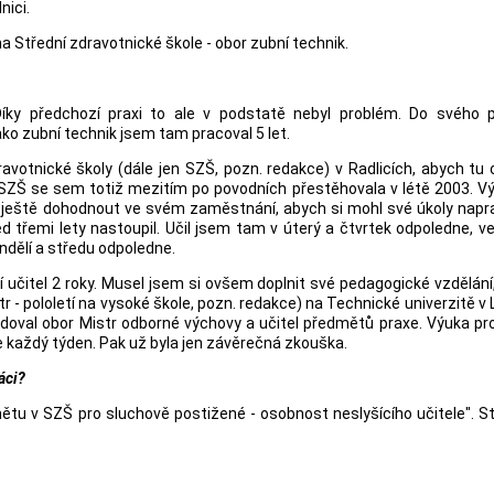
nici.
a Střední zdravotnické škole - obor zubní technik.
Díky předchozí praxi to ale v podstatě nebyl problém. Do svého p
ko zubní technik jsem tam pracoval 5 let.
avotnické školy (dále jen SZŠ, pozn. redakce) v Radlicích, abych tu 
 SZŠ se sem totiž mezitím po povodních přestěhovala v létě 2003. V
se ještě dohodnout ve svém zaměstnání, abych si mohl své úkoly nap
ed třemi lety nastoupil. Učil jsem tam v úterý a čtvrtek odpoledne, 
ndělí a středu odpoledne.
í učitel 2 roky. Musel jsem si ovšem doplnit své pedagogické vzdělání
- pololetí na vysoké škole, pozn. redakce) na Technické univerzitě v L
udoval obor Mistr odborné výchovy a učitel předmětů praxe. Výuka pr
e každý týden. Pak už byla jen závěrečná zkouška.
áci?
tu v SZŠ pro sluchově postižené - osobnost neslyšícího učitele". 