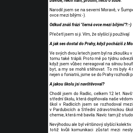
Davide, řekni nám, prosím, něco o sobě.
Narodil jsem se na severní Moravě, v Šumperk
ovce mezi bílými:-).
Odkud znáš frázi "černá ovce mezi bílými"?:-)
Přečetl jsem si ji. Vím, že slyšící ji používají
A jak ses dostal do Prahy, když pocházíš z M
Ve svých dvou letech jsem byl na zkoušku v je
tomu také trápili. Proto mě po týdnu odvezli
když jsem vůbec nereagoval na silnou bouřk
byt, a my se mohli stěhovat. To mi byly 4
nejen o foniatrii, jsme se do Prahy rozhodli 
A jakou školu jsi navštěvoval?
Chodil jsem do Radlic, celkem 12 let. Nav
střední školu, která doplňovala naše vědom
škol v Radlicích jsem se rozhodoval mez
v Pardubicích a Střední zdravotnickou šk
chemie, která mě bavila. Navíc tam již stud
Nevýhodou ale byl většinový slyšící kolekti
totiž kvůli komunikaci zůstat mezi nesl