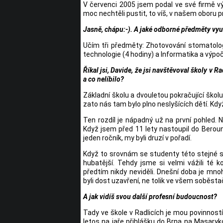
V červenci 2005 jsem podal ve své firmě vý
moc nechtěli pustit, to víš, v našem oboru 
Jasně, chápu:-). A jaké odborné předměty vyu
Učím tři předměty: Zhotovování stomatolog
technologie (4 hodiny) a Informatika a výpoč
Říkal jsi, Davide, že jsi navštěvoval školy v 
a co nelíbilo?
Základní školu a dvouletou pokračující školu
zato nás tam bylo plno neslyšících dětí. Když 
Ten rozdíl je nápadný už na první pohled. N
Když jsem před 11 lety nastoupil do Berouna
jeden ročník, my byli druzí v pořadí.
Když to srovnám se studenty této stejné s
hubatější. Tehdy jsme si velmi vážili té
předtím nikdy neviděli. Dnešní doba je m
byli dost uzavření, ne tolik ve všem soběsta
A jak vidíš svou další profesní budoucnost?
Tady ve škole v Radlicích je mou povinností
letos na jaře přihlášku do Brna na Masaryk