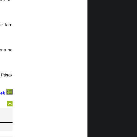
 je tam
cna na
r Pánek
nek