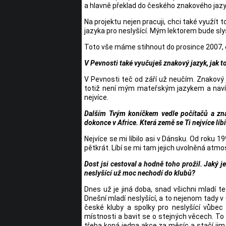
a hlavně překlad do českého znakového jazy
Na projektu nejen pracuji, chci také využít t
jazyka pro neslyšící. Mým lektorem bude slyš
Toto vše máme stihnout do prosince 2007, čil
V Pevnosti také vyučuješ znakový jazyk, jak t
V Pevnosti teč od září už neučím. Znakový 
totiž není mým mateřským jazykem a navíc
nejvíce.
Dalším Tvým koníčkem vedle počítačů a znako
dokonce v Africe. Která země se Ti nejvíce líbi
Nejvíce se mi líbilo asi v Dánsku. Od roku
pětkrát. Líbí se mi tam jejich uvolněná atm
Dost jsi cestoval a hodně toho prožil. Jaký 
neslyšící už moc nechodí do klubů?
Dnes už je jiná doba, snad všichni mladí te
Dnešní mladí neslyšící, a to nejenom tady 
české kluby a spolky pro neslyšící vůbec
místnosti a bavit se o stejných věcech. To 
třeba koná jedna akce za měsíc a stačí jim 