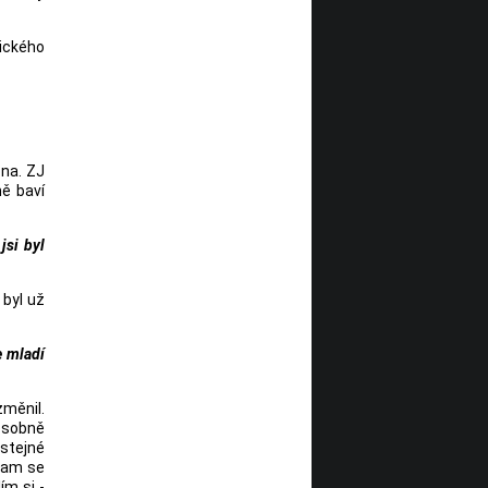
lického
pna. ZJ
ě baví
jsi byl
 byl už
e mladí
změnil.
 osobně
stejné
 tam se
ím si -