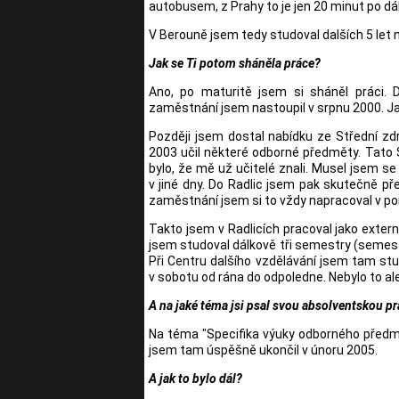
autobusem, z Prahy to je jen 20 minut po dál
V Berouně jsem tedy studoval dalších 5 let n
Jak se Ti potom sháněla práce?
Ano, po maturitě jsem si sháněl práci. 
zaměstnání jsem nastoupil v srpnu 2000. Ja
Později jsem dostal nabídku ze Střední zdr
2003 učil některé odborné předměty. Tato
bylo, že mě už učitelé znali. Musel jsem 
v jiné dny. Do Radlic jsem pak skutečně př
zaměstnání jsem si to vždy napracoval v po
Takto jsem v Radlicích pracoval jako extern
jsem studoval dálkově tři semestry (semestr 
Při Centru dalšího vzdělávání jsem tam st
v sobotu od rána do odpoledne. Nebylo to al
A na jaké téma jsi psal svou absolventskou pr
Na téma "Specifika výuky odborného předmě
jsem tam úspěšně ukončil v únoru 2005.
A jak to bylo dál?