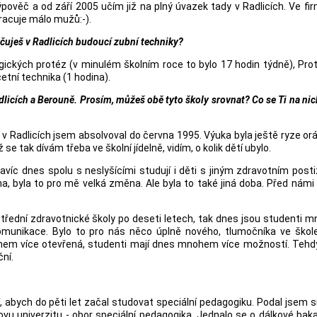
pověč a od září 2005 učím již na plný úvazek tady v Radlicích. Ve f
pracuje málo mužů:-).
čuješ v Radlicích budoucí zubní techniky?
ických protéz (v minulém školním roce to bylo 17 hodin týdně), Pro
etní technika (1 hodina).
Radlicích a Berouně. Prosím, můžeš obě tyto školy srovnat? Co se Ti na nich
 v Radlicích jsem absolvoval do června 1995. Výuka byla ještě ryze orál
se tak dívám třeba ve školní jídelně, vidím, o kolik dětí ubylo.
avíc dnes spolu s neslyšícími studují i děti s jiným zdravotním post
, byla to pro mě velká změna. Ale byla to také jiná doba. Před námi 
třední zdravotnické školy po deseti letech, tak dnes jsou studenti
 komunikace. Bylo to pro nás něco úplně nového, tlumočníka ve škol
nohem více otevřená, studenti mají dnes mnohem více možností. Tehd
ční.
, abych do pěti let začal studovat speciální pedagogiku. Podal jsem s
ovu univerzitu - obor speciální pedagogika. Jednalo se o dálkové bak