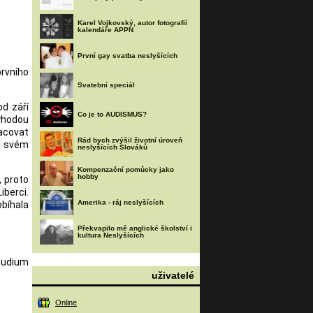
Karel Vojkovský, autor fotografií
kalendáře APPN
První gay svatba neslyšících
rvního
Svatební speciál
od září
Co je to AUDISMUS?
ýhodou
racovat
Rád bych zvýšil životní úroveň
ve svém
neslyšících Slováků
Kompenzační pomůcky jako
hobby
, proto
iberci.
Amerika - ráj neslyšících
obíhala
Překvapilo mě anglické školství i
kultura Neslyšících
Studium
uživatelé
Online