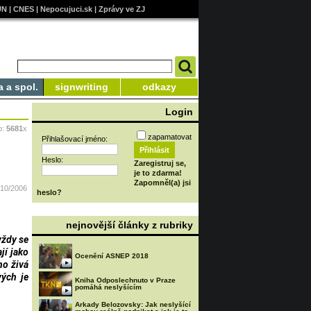
UN
|
CNES
|
Nepocujuci.sk
|
Zprávy ve ZJ
a a spol.
signwriting
odkazy
Login
o:
5681
x
zapamatovat
Přihlašovací jméno:
Heslo:
Zaregistruj se,
je to zdarma!
Zapomněl(a) jsi
/10/2006
heslo?
nejnovější články z rubriky
vždy se
jí jako
Ocenění ASNEP 2018
ho živá
vých je
Kniha Odposlechnuto v Praze
pomáhá neslyšícím
Arkady Belozovsky: Jak neslyšící