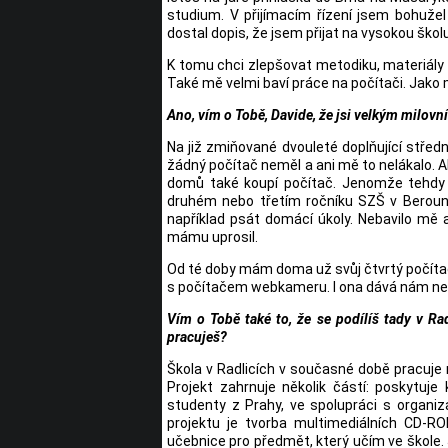
studium. V přijímacím řízení jsem bohuže
dostal dopis, že jsem přijat na vysokou školu
K tomu chci zlepšovat metodiku, materiály a
Také mě velmi baví práce na počítači. Jako 
Ano, vím o Tobě, Davide, že jsi velkým milov
Na již zmiňované dvouleté doplňující střed
žádný počítač neměl a ani mě to nelákalo. A
domů také koupí počítač. Jenomže tehdy b
druhém nebo třetím ročníku SZŠ v Berouně
například psát domácí úkoly. Nebavilo mě 
mámu uprosil.
Od té doby mám doma už svůj čtvrtý počítač
s počítačem webkameru. I ona dává nám nes
Vím o Tobě také to, že se podílíš tady v Ra
pracuješ?
Škola v Radlicích v současné době pracuje
Projekt zahrnuje několik částí: poskytuje
studenty z Prahy, ve spolupráci s organiz
projektu je tvorba multimediálních CD-R
učebnice pro předmět, který učím ve škole. 