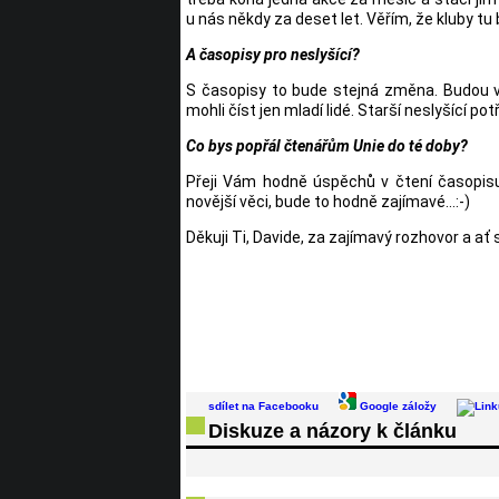
u nás někdy za deset let. Věřím, že kluby tu
A časopisy pro neslyšící?
S časopisy to bude stejná změna. Budou vy
mohli číst jen mladí lidé. Starší neslyšící po
Co bys popřál čtenářům Unie do té doby?
Přeji Vám hodně úspěchů v čtení časopisu
novější věci, bude to hodně zajímavé...:-)
Děkuji Ti, Davide, za zajímavý rozhovor a ať s
sdílet na Facebooku
Google záložy
Diskuze a názory k článku