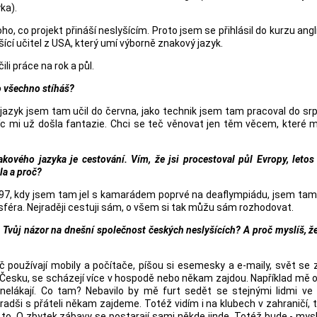
ka).
oho, co projekt přináší neslyšícím. Proto jsem se přihlásil do kurzu ang
ící učitel z USA, který umí výborně znakový jazyk.
i práce na rok a půl.
o všechno stíháš?
jazyk jsem tam učil do června, jako technik jsem tam pracoval do sr
 mi už došla fantazie. Chci se teč věnovat jen těm věcem, které m
vého jazyka je cestování. Vím, že jsi procestoval půl Evropy, letos 
la a proč?
 1997, kdy jsem tam jel s kamarádem poprvé na deaflympiádu, jsem tam
osféra. Nejraději cestuji sám, o všem si tak můžu sám rozhodovat.
je Tvůj názor na dnešní společnost českých neslyšících? A proč myslíš, ž
č používají mobily a počítače, píšou si esemesky a e-maily, svět se 
v Česku, se scházejí více v hospodě nebo někam zajdou. Například mě
 nelákají. Co tam? Nebavilo by mě furt sedět se stejnými lidmi ve 
radši s přáteli někam zajdeme. Totéž vidím i na klubech v zahraničí,
to. O zbytek zábavy se postarají sami někde jinde. Totéž bude - mysl