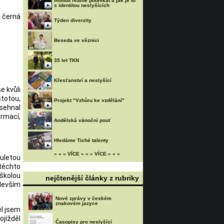
mohou reálně podnikat a jak je to
s identitou neslyšících
o černá
Týden diverzity
Beseda ve věznici
35 let TKN
Křesťanství a neslyšící
e kvůli
stotou,
Projekt "Vzhůru ke vzdělání"
 sehnal
ormací,
Andělská vánoční pouť
Hledáme Tiché talenty
« « « VÍCE « « « VÍCE « « «
ouletou
 těchto
školou
nejčtenější články z rubriky
devším
Nové zprávy v českém
znakovém jazyce
ěl jsem
jížděl
Časopisy pro neslyšící