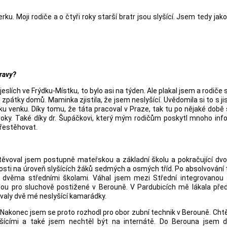
u. Moji rodiče a o čtyři roky starší bratr jsou slyšící. Jsem tedy jak
oravy?
slích ve Frýdku-Místku, to bylo asi na týden. Ale plakal jsem a rodiče s
 zpátky domů. Maminka zjistila, že jsem neslyšící. Uvědomila si to s ji
u venku. Díky tomu, že táta pracoval v Praze, tak tu po nějaké době
 roky. Také díky dr. Šupáčkovi, který mým rodičům poskytl mnoho inf
přestěhovat.
štěvoval jsem postupně mateřskou a základní školu a pokračující dv
osti na úroveň slyšících žáků sedmých a osmých tříd. Po absolvování
i dvěma středními školami. Váhal jsem mezi Střední integrovanou 
olou pro sluchově postižené v Berouně. V Pardubicích mě lákala pře
ovaly dvě mé neslyšící kamarádky.
v. Nakonec jsem se proto rozhodl pro obor zubní technik v Berouně. Cht
yšícími a také jsem nechtěl být na internátě. Do Berouna jsem do