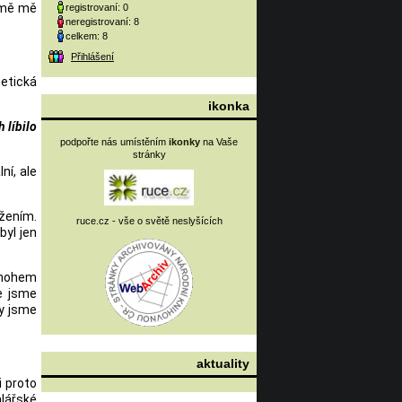
irmě mě
registrovaní: 0
neregistrovaní: 8
celkem: 8
Přihlášení
tetická
ikonka
 líbilo
podpořte nás umístěním
ikonky
na Vaše
stránky
ní, ale
ižením.
ruce.cz - vše o světě neslyšících
byl jen
 mnohem
e jsme
y jsme
aktuality
i proto
alářské