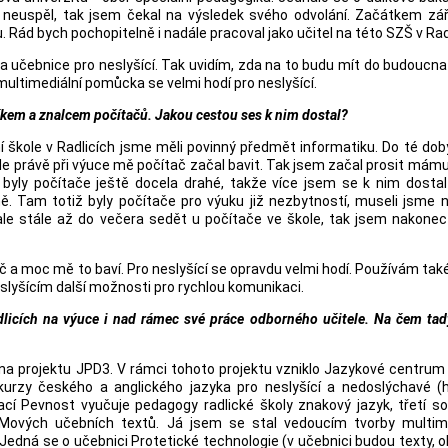
l neuspěl, tak jsem čekal na výsledek svého odvolání. Začátkem zář
. Rád bych pochopitelně i nadále pracoval jako učitel na této SZŠ v Rad
 učebnice pro neslyšící. Tak uvidím, zda na to budu mít do budoucna s
multimediální pomůcka se velmi hodí pro neslyšící.
níkem a znalcem počítačů. Jakou cestou ses k nim dostal?
ní škole v Radlicích jsme měli povinný předmět informatiku. Do té do
le právě při výuce mě počítač začal bavit. Tak jsem začal prosit mámu
yly počítače ještě docela drahé, takže více jsem se k nim dostal
. Tam totiž byly počítače pro výuku již nezbytností, museli jsme n
ale stále až do večera sedět u počítače ve škole, tak jsem nakone
 a moc mě to baví. Pro neslyšící se opravdu velmi hodí. Používám tak
lyšícím další možnosti pro rychlou komunikaci.
dlicích na výuce i nad rámec své práce odborného učitele. Na čem tad
 na projektu JPD3. V rámci tohoto projektu vzniklo Jazykové centrum
 kurzy českého a anglického jazyka pro neslyšící a nedoslýchavé (
ací Pevnost vyučuje pedagogy radlické školy znakový jazyk, třetí s
OMových učebních textů. Já jsem se stal vedoucím tvorby multime
Jedná se o učebnici Protetické technologie (v učebnici budou texty, 