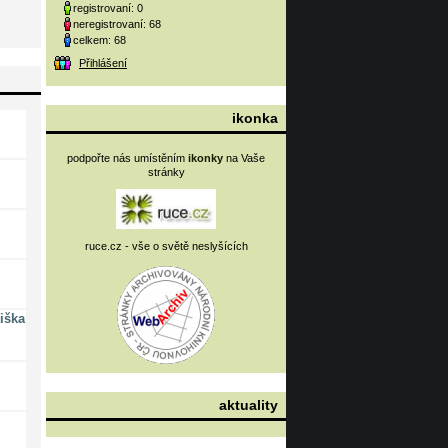
registrovaní: 0
neregistrovaní: 68
celkem: 68
Přihlášení
ikonka
podpořte nás umístěním
ikonky
na Vaše
stránky
ruce.cz - vše o světě neslyšících
iška
aktuality