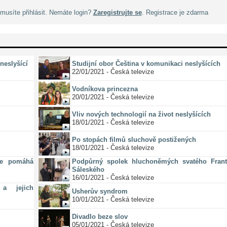
musíte přihlásit. Nemáte login?
Zaregistrujte se
. Registrace je zdarma
neslyšící
Studijní obor Čeština v komunikaci neslyšících
22/01/2021 - Česká televize
Vodníkova princezna
20/01/2021 - Česká televize
Vliv nových technologií na život neslyšících
18/01/2021 - Česká televize
Po stopách filmů sluchově postižených
18/01/2021 - Česká televize
ze pomáhá
Podpůrný spolek hluchoněmých svatého Frant
Sáleského
16/01/2021 - Česká televize
a jejich
Usherův syndrom
10/01/2021 - Česká televize
Divadlo beze slov
05/01/2021 - Česká televize