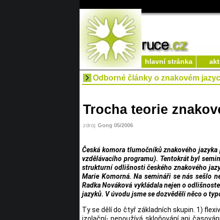
hlavní stránka
akt
Odborné články o znakovém jazy
Trocha teorie znakov
zdroj:
Gong 05/2006
Česká komora tlumočníků znakového jazyka po
vzdělávacího programu). Tentokrát byl seminá
strukturní odlišnosti českého znakového jazy
Marie Komorná. Na semináři se nás sešlo ne
Radka Nováková vykládala nejen o odlišnoste
jazyků. V úvodu jsme se dozvěděli něco o typ
Ty se dělí do čtyř základních skupin. 1) flex
izolační- nepoužívá skloňování ani časování