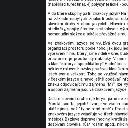
(například turečtina), 4) polysyntetické - po
A do které skupiny patří znakový jazyk? Na
na základě nabytých znalostí pokusili odp
slovními druhy v obou jazycích. Hlavním r
předložky, spojky, částice a citoslovce. Výr
nemanuální složce a také je převážně simultá
Ve znakovém jazyce se využívá dvou gram
organizaci prostoru podle toho, jak jsou je
vyprávění filmu, který jsme viděli v kině, 
prostorem je prostor syntaktický. V něm s
s klasifikátory a specifikátory? Hodně lidí s
některé mluvené jazyky používají klasifikátor
jejich tvar a velikost. Toho se využívá h
v českém jazyce a navíc ještě podávají inf
znaku odpovídajícímu zájmenu "MY" lze vyč
a osobní zájmena jsou ve znakovém jazyce 
Dalším slovním druhem, kterým jsme se zabý
Prostá jsou ta, jejichž tvar je ve všech o
ukáže jinak, než "ty se ptáš mně"). Prosto
znakovém jazyce vyjadřuje ve třech hlavních 
měsíce), B) zleva doprava (hodiny, kratší ú
dospívání člověka, růst rostlin apod., niko