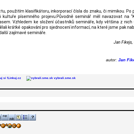
 použitím klasifikátoru, inkorporací čísla do znaku, či mimikou. Po 
 kultuře písemného projevu.Původně seminář měl navazovat na "K
časem. Vzhledem ke složení účastníků semináře, kdy většina z nich
ali krátké opakování pro sjednocení informací, na které jsme pak nab
další zajímavé semináře.
Jan Fikejs
autor:
Jan Fik
Linkuj.cz
vybrali.sme.sk