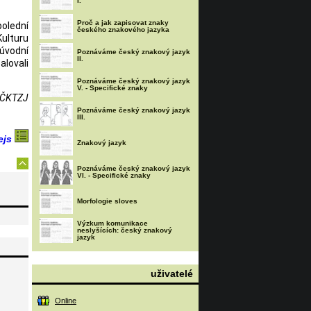
I.
Proč a jak zapisovat znaky
polední
českého znakového jazyka
ulturu
 úvodní
Poznáváme český znakový jazyk
II.
alovali
Poznáváme český znakový jazyk
V. - Specifické znaky
, ČKTZJ
Poznáváme český znakový jazyk
III.
ejs
Znakový jazyk
Poznáváme český znakový jazyk
VI. - Specifické znaky
Morfologie sloves
Výzkum komunikace
neslyšících: český znakový
jazyk
uživatelé
Online