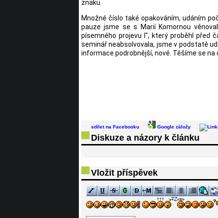
znaku.
Množné číslo také opakováním, udáním počtu,
pauze jsme se s Marií Komornou věnovali
písemného projevu l", který proběhl před 
seminář neabsolvovala, jsme v podstatě uděl
informace podrobnější, nové. Těšíme se na 
sdílet na Facebooku
Google záložy
Diskuze a názory k článku
Vložit příspěvek