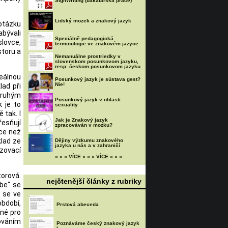
SignWriting (bakalářská práce)
Lidský mozek a znakový jazyk
 otázku
abývali
Speciálně pedagogická
slovce,
terminologie ve znakovém jazyce
storu a
Nemanuálne prostriedky v
slovenskom posunkovom jazyku,
resp. českom posunkovom jazyku
eálnou
Posunkový jazyk je sústava gest?
Nie!
lad při
 Druhým
Posunkový jazyk v oblasti
k je to
sexuality
 tak. I
Jak je Znakový jazyk
řesňují
zpracováván v mozku?
íce než
klad ze
Dějiny výzkumu znakového
jazyka u nás a v zahraničí
azovací
« « « VÍCE « « « VÍCE « « «
torová.
nejčtenější články z rubriky
ebe" se
s se ve
období,
Prstová abeceda
ěné pro
kováním
Poznáváme český znakový jazyk