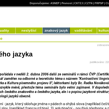
Doporučujeme:
ASNEP
|
Pevnost
|
CKTZJ
|
CZTN
|
FRPSP
|
C
uality
neslyšící
znakový jazyk
vzdělávání
kultur
ce
zobrazen
ého jazyka
publikováno: 22
řádala v neděli 2. dubna 2006 další ze seminářů v rámci ČVP (Certifi
ř zaměřen na odborné a teoreticko téma s názvem "Kontrastivní lingvist
ka a Kultura písemného projevu II", lektorkami byly Bc. Radka Nováková
zvykle méně, přestože téma semináře bylo velmi zajímavé. V dopoledn
ch českého znakového a českého jazyka, ale i o popisu jazykové struktu
ologii jazyků obecně.
ivní - jazyk, který skloňuje jména v pádech a ohýbá slova (například češti
 slov (například francouzština), 3) aglutinační - používá předpony a 