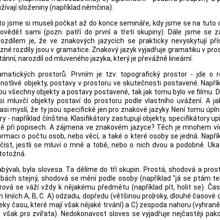
užívají složeniny (například němčina).
 to jsme si museli počkat až do konce semináře, kdy jsme se na tuto
ovědět sami (pozn. patří do první a třetí skupiny). Dále jsme se z
ozdílem je, že ve znakových jazycích se prakticky nevyskytují pří
azné rozdíly jsou v gramatice. Znakový jazyk vyjadřuje gramatiku v pro
nní, narozdíl od mluveného jazyka, který je převážně lineární.
atických prostorů. Prvním je tzv. topografický prostor - jde o r
dnotlivé objekty, postavy v prostoru ve skutečnosti postavené. Napřík
budou všechny objekty a postavy postavené, tak jak tomu bylo ve filmu.
i mluvčí objekty postaví do prostoru podle vlastního uvážení. A ja
i asi myslí, že ty jsou specifické jen pro znakové jazyky. Není tomu úplně
y - například čínština. Klasifikátory zastupují objekty, specifikátory up
lavně při popisech. A zájmena ve znakovém jazyce? Těch je mnohem v
ormaci o počtu osob, nebo věcí, a také o které osoby se jedná. Napří
íst, jestli se mluví o mně a tobě, nebo o nich dvou a podobně. Uk
totožná.
vali, byla slovesa. Ta dělíme do tří skupin. Prostá, shodová a pros
sobách stejný, shodová se mění podle osoby (například "já se ptám t
rová se váží vždy k nějakému předmětu (například pít, holit se). Ča
liniích A, B, C. A) odzadu, dopředu (většinou pro|roky, dlouhé časové 
seky času, které mají však nějaké trvání) a C) zespoda nahoru (vyhran
liv však pro zvířata). Nedokonavost sloves se vyjadřuje nejčastěji pa