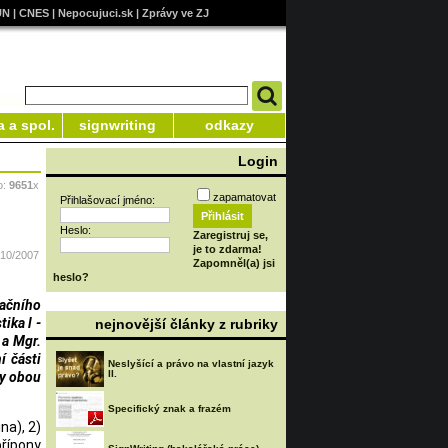
UN
|
CNES
|
Nepocujuci.sk
|
Zprávy ve ZJ
a a spol.
signwriting
odkazy
Login
o:
9651
x
zapamatovat
Přihlašovací jméno:
Heslo:
Zaregistruj se,
je to zdarma!
/10/2007
Zapomněl(a) jsi
heslo?
kačního
ika l -
nejnovější články z rubriky
 a Mgr.
í části
Neslyšící a právo na vlastní jazyk
II.
ry obou
Specifický znak a frazém
na), 2)
přípony