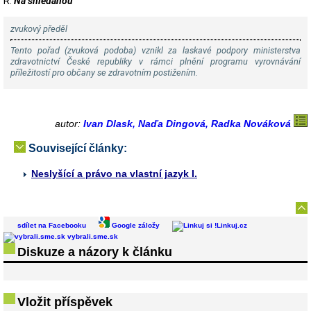
R:
Na shledanou
zvukový předěl
Tento pořad (zvuková podoba) vznikl za laskavé podpory ministerstva
zdravotnictví České republiky v rámci plnění programu vyrovnávání
příležitostí pro občany se zdravotním postižením.
autor:
Ivan Dlask, Naďa Dingová, Radka Nováková
Související články:
Neslyšící a právo na vlastní jazyk I.
sdílet na Facebooku
Google záložy
Linkuj.cz
vybrali.sme.sk
Diskuze a názory k článku
Vložit příspěvek