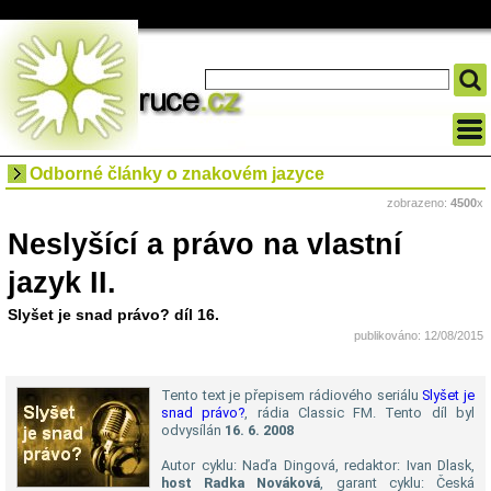
Odborné články o znakovém jazyce
zobrazeno:
4500
x
Neslyšící a právo na vlastní
jazyk II.
Slyšet je snad právo? díl 16.
publikováno: 12/08/2015
Tento text je přepisem rádiového seriálu
Slyšet je
snad právo?
, rádia Classic FM. Tento díl byl
odvysílán
16. 6. 2008
Autor cyklu: Naďa Dingová, redaktor: Ivan Dlask,
host Radka Nováková
, garant cyklu: Česká