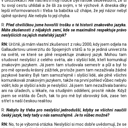
v uvozovkách. Ale naštěstí moji rodiče byli natolik sebevědomí, že si
tu svojí cestu uhlídali a že šli za svým, v té výchově. A dneska díky
lepší informovanosti i třeba ta babička už chápe, že její názor nebyl
úplně správný. Ale nebyla to její chyba.
R:
Před chviličkou jsme hovořili trošku o té historii znakového jazyka.
Máte zkušenosti z nějakých zemí, kde se maximálně respektuje právo
neslyšících na jejich mateřský jazyk?
RN:
Určitě, já mám vlastní zkušenost z roku 2000, kdy jsem odjela na
Gallaudetovu univerzitu do Spojených států a to je jediná univerzita
na světě, ve které se plně respektuje znakový jazyk. Mohou tam
studovat neslyšící z celého světa, ale i slyšící lidé, kteří komunikují
znakovým jazykem. Já jsem tam studovala semestr a půl a byl to
pro mě opravdu krásný zážitek, protože jsem tam nezažívala žádné
jazykové bariéry. Byli tam samozřejmě i slyšící lidé, ale plně všichni
komunikovali znakovým jazykem, takže na první pohled vůbec nebylo
vidět, kdo je slyšící a kdo je neslyšící. Já jsem tam nezažívala bariéru
ani na úřadech, u lékaře, na studijním oddělení, prostě nikde. Když
jsem se vrátila do Čech, tak to pro mě byl obrovský šok, zase ten
střet s naší českou realitou
R:
Nebylo by třeba pro neslyšící jednodušší, kdyby se všichni naučili
český jazyk, tedy tady u nás samozřejmě. Je to vůbec možné?
RN:
No, to je výborná otázka. Neslyšící si moc dobře uvědomují, že se