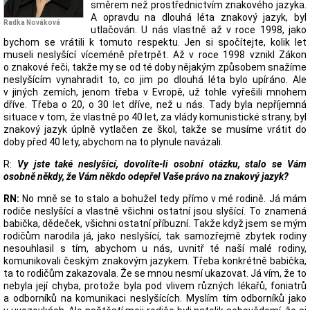
směrem než prostřednictvím znakového jazyka.
A opravdu na dlouhá léta znakový jazyk, byl
Radka Nováková
utlačován. U nás vlastně až v roce 1998, jako
bychom se vrátili k tomuto respektu. Jen si spočítejte, kolik let
museli neslyšící víceméně přetrpět. Až v roce 1998 vznikl Zákon
o znakové řeči, takže my se od té doby nějakým způsobem snažíme
neslyšícím vynahradit to, co jim po dlouhá léta bylo upíráno. Ale
v jiných zemích, jenom třeba v Evropě, už tohle vyřešili mnohem
dříve. Třeba o 20, o 30 let dříve, než u nás. Tady byla nepříjemná
situace v tom, že vlastně po 40 let, za vlády komunistické strany, byl
znakový jazyk úplně vytlačen ze škol, takže se musíme vrátit do
doby před 40 lety, abychom na to plynule navázali.
R:
Vy jste také neslyšící, dovolíte-li osobní otázku, stalo se Vám
osobně někdy, že Vám někdo odepřel Vaše právo na znakový jazyk?
RN:
No mně se to stalo a bohužel tedy přímo v mé rodině. Já mám
rodiče neslyšící a vlastně všichni ostatní jsou slyšící. To znamená
babička, dědeček, všichni ostatní příbuzní. Takže když jsem se mým
rodičům narodila já, jako neslyšící, tak samozřejmě zbytek rodiny
nesouhlasil s tím, abychom u nás, uvnitř té naší malé rodiny,
komunikovali českým znakovým jazykem. Třeba konkrétně babička,
ta to rodičům zakazovala. Že se mnou nesmí ukazovat. Já vím, že to
nebyla její chyba, protože byla pod vlivem různých lékařů, foniatrů
a odborníků na komunikaci neslyšících. Myslím tím odborníků jako