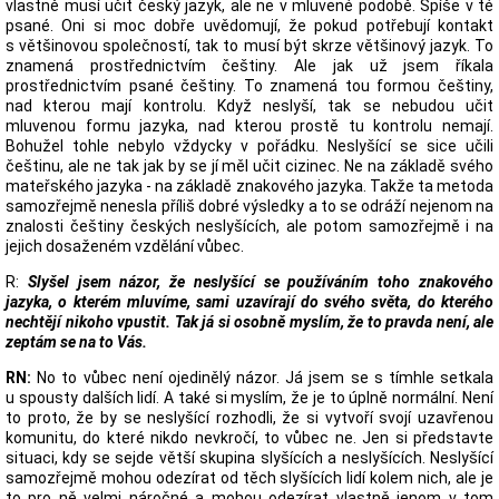
vlastně musí učit český jazyk, ale ne v mluvené podobě. Spíše v té
psané. Oni si moc dobře uvědomují, že pokud potřebují kontakt
s většinovou společností, tak to musí být skrze většinový jazyk. To
znamená prostřednictvím češtiny. Ale jak už jsem říkala
prostřednictvím psané češtiny. To znamená tou formou češtiny,
nad kterou mají kontrolu. Když neslyší, tak se nebudou učit
mluvenou formu jazyka, nad kterou prostě tu kontrolu nemají.
Bohužel tohle nebylo vždycky v pořádku. Neslyšící se sice učili
češtinu, ale ne tak jak by se jí měl učit cizinec. Ne na základě svého
mateřského jazyka - na základě znakového jazyka. Takže ta metoda
samozřejmě nenesla příliš dobré výsledky a to se odráží nejenom na
znalosti češtiny českých neslyšících, ale potom samozřejmě i na
jejich dosaženém vzdělání vůbec.
R:
Slyšel jsem názor, že neslyšící se používáním toho znakového
jazyka, o kterém mluvíme, sami uzavírají do svého světa, do kterého
nechtějí nikoho vpustit. Tak já si osobně myslím, že to pravda není, ale
zeptám se na to Vás.
RN:
No to vůbec není ojedinělý názor. Já jsem se s tímhle setkala
u spousty dalších lidí. A také si myslím, že je to úplně normální. Není
to proto, že by se neslyšící rozhodli, že si vytvoří svojí uzavřenou
komunitu, do které nikdo nevkročí, to vůbec ne. Jen si představte
situaci, kdy se sejde větší skupina slyšících a neslyšících. Neslyšící
samozřejmě mohou odezírat od těch slyšících lidí kolem nich, ale je
to pro ně velmi náročné a mohou odezírat vlastně jenom v tom