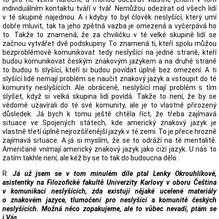
individuálním kontaktu tváří v tvář. Nemůžou odezírat od všech lidí
v té skupině najednou. A i kdyby to byl člověk neslyšící, který umí
dobře mluvit, tak ta jeho zpětná vazba je omezená a vyčerpává ho
to. Takže to znamená, že za chviličku v té velké skupině lidí se
začnou vytvářet dvě podskupiny. To znamená ti, kteří spolu můžou
bezproblémově komunikovat tedy neslyšící na jedné straně, kteří
budou komunikovat českým znakovým jazykem a na druhé straně
to budou ti slyšící, kteří si budou povídat úplně bez omezení. A ti
slyšící lidé nemají problém se naučit znakový jazyk a vstoupit do té
komunity neslyšících. Ale obráceně, neslyšící mají problém s tím
slyšet, když si velká skupina lidí povídá. Takže to není, že by se
vědomě uzavírali do té své komunity, ale je to vlastně přirozený
důsledek. Já bych k tomu ještě chtěla říct, že třeba zajímavá
situace ve Spojených státech, kde americký znakový jazyk je
vlastně třetí úplně nejrozšířenější jazyk v té zemi. To je přece hrozně
zajímavá situace. A já si myslím, že se to odráží na té mentalitě.
Američané vnímají americký znakový jazyk jako cizí jazyk. U nás to
zatím takhle není, ale kéž by se to tak do budoucna dělo.
R:
Já už jsem se v tom minulém díle ptal Lenky Okrouhlíkové,
asistentky na Filozofické fakultě Univerzity Karlovy v oboru Čeština
v komunikaci neslyšících, zda existují nějaké ucelené materiály
o znakovém jazyce, tlumočení pro neslyšící a komunitě českých
neslyšících. Možná něco zopakujeme, ale to vůbec nevadí, ptám se
i Vás.