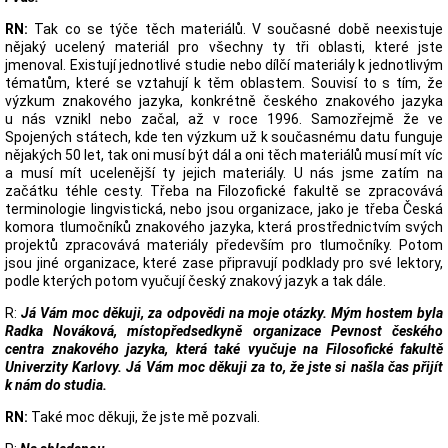
RN:
Tak co se týče těch materiálů. V současné době neexistuje
nějaký ucelený materiál pro všechny ty tři oblasti, které jste
jmenoval. Existují jednotlivé studie nebo dílčí materiály k jednotlivým
tématům, které se vztahují k těm oblastem. Souvisí to s tím, že
výzkum znakového jazyka, konkrétně českého znakového jazyka
u nás vznikl nebo začal, až v roce 1996. Samozřejmě že ve
Spojených státech, kde ten výzkum už k současnému datu funguje
nějakých 50 let, tak oni musí být dál a oni těch materiálů musí mít víc
a musí mít ucelenější ty jejich materiály. U nás jsme zatím na
začátku téhle cesty. Třeba na Filozofické fakultě se zpracovává
terminologie lingvistická, nebo jsou organizace, jako je třeba Česká
komora tlumočníků znakového jazyka, která prostřednictvím svých
projektů zpracovává materiály především pro tlumočníky. Potom
jsou jiné organizace, které zase připravují podklady pro své lektory,
podle kterých potom vyučují český znakový jazyk a tak dále.
R:
Já Vám moc děkuji, za odpovědi na moje otázky. Mým hostem byla
Radka Nováková, místopředsedkyně organizace Pevnost českého
centra znakového jazyka, která také vyučuje na Filosofické fakultě
Univerzity Karlovy. Já Vám moc děkuji za to, že jste si našla čas přijít
k nám do studia.
RN:
Také moc děkuji, že jste mě pozvali.