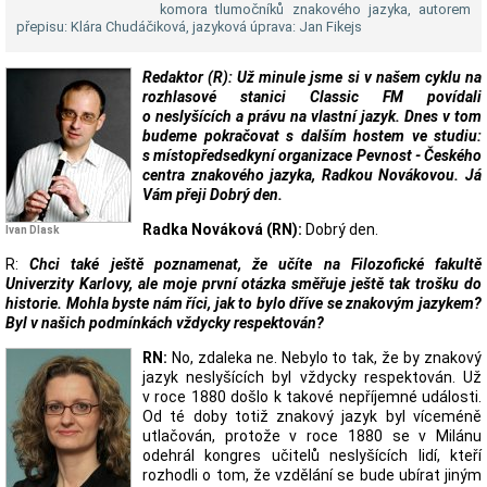
komora tlumočníků znakového jazyka, autorem
přepisu: Klára Chudáčiková, jazyková úprava: Jan Fikejs
Redaktor (R): Už minule jsme si v našem cyklu na
rozhlasové stanici Classic FM povídali
o neslyšících a právu na vlastní jazyk. Dnes v tom
budeme pokračovat s dalším hostem ve studiu:
s místopředsedkyní organizace Pevnost - Českého
centra znakového jazyka, Radkou Novákovou. Já
Vám přeji Dobrý den.
Radka Nováková (RN):
Dobrý den.
Ivan Dlask
R:
Chci také ještě poznamenat, že učíte na Filozofické fakultě
Univerzity Karlovy, ale moje první otázka směřuje ještě tak trošku do
historie. Mohla byste nám říci, jak to bylo dříve se znakovým jazykem?
Byl v našich podmínkách vždycky respektován?
RN:
No, zdaleka ne. Nebylo to tak, že by znakový
jazyk neslyšících byl vždycky respektován. Už
v roce 1880 došlo k takové nepříjemné události.
Od té doby totiž znakový jazyk byl víceméně
utlačován, protože v roce 1880 se v Milánu
odehrál kongres učitelů neslyšících lidí, kteří
rozhodli o tom, že vzdělání se bude ubírat jiným