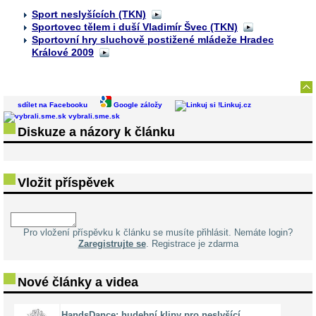
Sport neslyšících (TKN)
Sportovec tělem i duší Vladimír Švec (TKN)
Sportovní hry sluchově postižené mládeže Hradec
Králové 2009
sdílet na Facebooku
Google záložy
Linkuj.cz
vybrali.sme.sk
Diskuze a názory k článku
Vložit příspěvek
Pro vložení příspěvku k článku se musíte přihlásit. Nemáte login?
Zaregistrujte se
. Registrace je zdarma
Nové články a videa
HandsDance: hudební klipy pro neslyšící