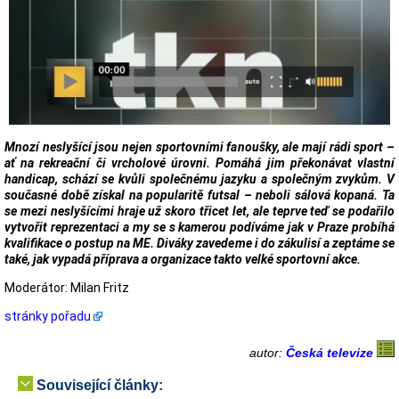
Mnozí neslyšící jsou nejen sportovními fanoušky, ale mají rádi sport –
ať na rekreační či vrcholové úrovni. Pomáhá jim překonávat vlastní
handicap, schází se kvůli společnému jazyku a společným zvykům. V
současné době získal na popularitě futsal – neboli sálová kopaná. Ta
se mezi neslyšícími hraje už skoro třicet let, ale teprve teď se podařilo
vytvořit reprezentaci a my se s kamerou podíváme jak v Praze probíhá
kvalifikace o postup na ME. Diváky zavedeme i do zákulisí a zeptáme se
také, jak vypadá příprava a organizace takto velké sportovní akce.
Moderátor: Milan Fritz
stránky pořadu
autor:
Česká televize
Související články: