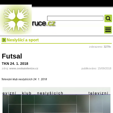
Neslyšící a sport
zobrazeno:
3279
x
Futsal
TKN 24. 1. 2018
zdroj:
www.ceskatelevize.cz
publikováno: 15/09/2018
Televizní klub neslyšících 24. 1. 2018