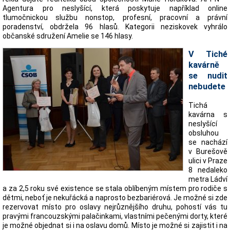
Agentura pro neslyšící, která poskytuje například online
tlumočnickou službu nonstop, profesní, pracovní a právní
poradenství, obdržela 96 hlasů. Kategorii neziskovek vyhrálo
občanské sdružení Amelie se 146 hlasy.
V Tiché
kavárně
se nudit
nebudete
Tichá
kavárna s
neslyšící
obsluhou
se nachází
v Burešově
ulici v Praze
8 nedaleko
metra Ládví
a za 2,5 roku své existence se stala oblíbeným místem pro rodiče s
dětmi, neboť je nekuřácká a naprosto bezbariérová. Je možné si zde
rezervovat místo pro oslavy nejrůznějšího druhu, pohostí vás tu
pravými francouzskými palačinkami, vlastními pečenými dorty, které
je možné objednat si i na oslavu domů. Místo je možné si zajistit i na