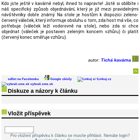
Kdo jste ještě v kavárně nebyl, ihned to napravte! Jistě si oblíbíte i
náš specifický způsob objednávání, který je již mezi pravidelnými
návštěvníky dobře známý. Na stole je hostům k dispozici zeleno-
červený váleček, který informuje obsluhu o tom, zda host má vše, co
potřebuje (váleček leží vodorovně na stole), nebo zda si chce
objednat (váleček je postaven zeleným koncem vzhůru) či platit
(červený konec směřuje vzhůru).
autor:
Tichá kavárna
sdílet na Facebooku
Google záložy
Linkuj.cz
vybrali.sme.sk
Diskuze a názory k článku
Vložit příspěvek
Pro vložení příspěvku k článku se musíte přihlásit. Nemáte login?