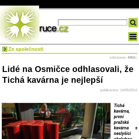
Ze společnosti
zobrazeno:
4962
x
Lidé na Osmičce odhlasovali, že
Tichá kavárna je nejlepší
publikováno: 14/05/2014
Tichá
kavárna,
první
pražská
kavárna s
neslyšící