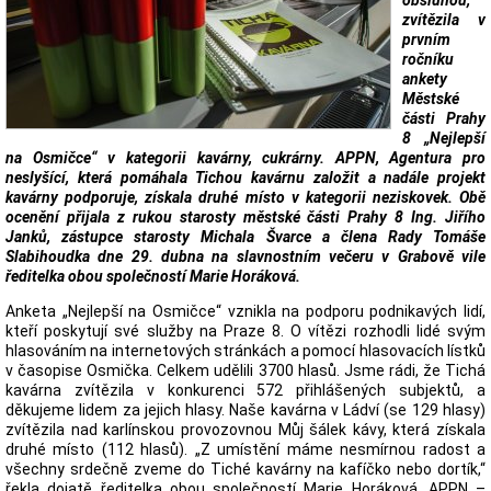
obsluhou,
zvítězila v
prvním
ročníku
ankety
Městské
části Prahy
8 „Nejlepší
na Osmičce“ v kategorii kavárny, cukrárny. APPN, Agentura pro
neslyšící, která pomáhala Tichou kavárnu založit a nadále projekt
kavárny podporuje, získala druhé místo v kategorii neziskovek. Obě
ocenění přijala z rukou starosty městské části Prahy 8 Ing. Jiřího
Janků, zástupce starosty Michala Švarce a člena Rady Tomáše
Slabihoudka dne 29. dubna na slavnostním večeru v Grabově vile
ředitelka obou společností Marie Horáková.
Anketa „Nejlepší na Osmičce“ vznikla na podporu podnikavých lidí,
kteří poskytují své služby na Praze 8. O vítězi rozhodli lidé svým
hlasováním na internetových stránkách a pomocí hlasovacích lístků
v časopise Osmička. Celkem udělili 3700 hlasů. Jsme rádi, že Tichá
kavárna zvítězila v konkurenci 572 přihlášených subjektů, a
děkujeme lidem za jejich hlasy. Naše kavárna v Ládví (se 129 hlasy)
zvítězila nad karlínskou provozovnou Můj šálek kávy, která získala
druhé místo (112 hlasů). „Z umístění máme nesmírnou radost a
všechny srdečně zveme do Tiché kavárny na kafíčko nebo dortík,“
řekla dojatě ředitelka obou společností Marie Horáková. APPN –