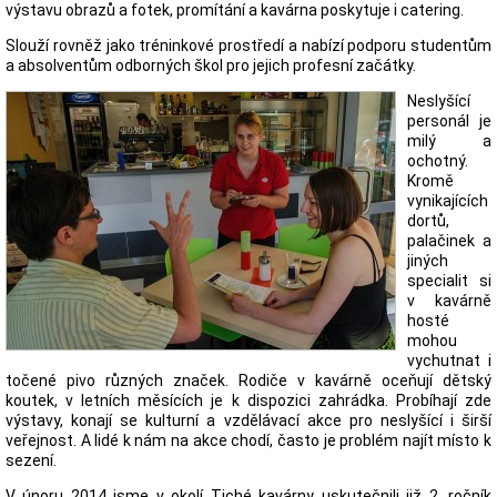
výstavu obrazů a fotek, promítání a kavárna poskytuje i catering.
Slouží rovněž jako tréninkové prostředí a nabízí podporu studentům
a absolventům odborných škol pro jejich profesní začátky.
Neslyšící
personál je
milý a
ochotný.
Kromě
vynikajících
dortů,
palačinek a
jiných
specialit si
v kavárně
hosté
mohou
vychutnat i
točené pivo různých značek. Rodiče v kavárně oceňují dětský
koutek, v letních měsících je k dispozici zahrádka. Probíhají zde
výstavy, konají se kulturní a vzdělávací akce pro neslyšící i širší
veřejnost. A lidé k nám na akce chodí, často je problém najít místo k
sezení.
V únoru 2014 jsme v okolí Tiché kavárny uskutečnili již 2. ročník