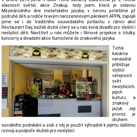
slavnosti světel, akce Znakuji, tedy jsem, která je oslavou
Mezinárodního dne mateřského jazyka, v červnu potěšíme již
podruhé děti a rodiče hravým narozeninovým piknikem APPN, zapojili
jsme se i do tradičního sousedského potlachu v rámci akcí
Restaurant Day, každé druhé úterý se u nás koná divadlo pro slyšící i
neslyšící děti. Navštívit u nás můžete i filmové projekce s titulky,
koncerty a divadelní akce tlumočené do znakového jazyka.
Tichá
kavárna
nenásilně
přibližuje
slyšící
veřejnosti
svět
neslyšících,
jejich
kulturu a
znakový
jazyk. Její
provoz je
druhem
sociálního podnikání a zisk z něj je použit výhradně k jejímu dalšímu
rozvoji a podpoře služeb pro neslyšící.