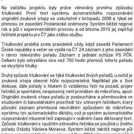
Na začátku projektu byly práce věnovány prvnímu způsobu
titulkování. První test systému automatického rozpoznávání
originální zvukové stopy se uskutečnil v listopadu 2008 a týkal se
přenosu ze zasedání Poslanecké sněmovny. Systém běžel nejprve
rok a půl v experimentálním provozu a od března 2010 jej zajišťují
řešitelé projektu pro ČT jako stálou službu.
Titulkování probíhá zcela pravidelně vždy, když zasedá Parlament
České republiky a večer se vysílá na ČT 24 záznam z jeho zasedání
v rámci televizního pořadu Záznam z jednání schůze PS PČR.
Celkem bylo odvysíláno více než 750 hodin přenosů tohoto pořadu
se skrytými titulky.
Druhý způsob titulkování se týká titulkování živých pořadů, u nichž je
zvuková stopa obecně hůře rozpoznatelná. Například jde o živé
diskuse, dále pořady s hlukem či vzdálenou řečí na pozadí, projev
řečníků je spontánní, nespisovný, není pronášen do mikrofonu, apod.
Originální zvuková stopa pořadu je poslouchána a přemlouvána ve
studiovém či kancelářském prostředí tzv. stínovým řečníkem, který
původní záznam přemlouvá neutrálním způsobem do mikrofonu
systému tzv. automatického diktátu, což je systém automatického
rozpoznávání mluvené řeči zapisující v reálném čase diktovaný text.
Způsob titulkování s využitím stínového řečníka se používá u živého
pořadu Otázky Václava Moravce. Systém běžel taktéž nejprve půl