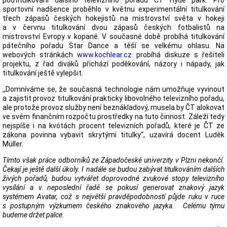
sportovní nadšence proběhlo v květnu experimentální titulkování
třech zápasů českých hokejistů na mistrovství světa v hokeji
a v červnu titulkování dvou zápasů českých fotbalistů na
mistrovství Evropy v kopané. V současné době probíhá titulkování
pátečního pořadu Star Dance a těší se velkému ohlasu. Na
webových stránkách
www.kochlear.cz
probíhá diskuze s řešiteli
projektu, z řad diváků přichází poděkování, názory i nápady, jak
titulkování ještě vylepšit.
,,Domníváme se, že současná technologie nám umožňuje vyvinout
a zajistit provoz titulkování prakticky libovolného televizního pořadu,
ale protože provoz služby není beznákladový, musela by ČT alokovat
ve svém finančním rozpočtu prostředky na tuto činnost. Záleží tedy
nejspíše i na kvótách procent televizních pořadů, které je ČT ze
zákona povinna vybavit skrytými titulky“, uzavírá docent Luděk
Müller.
Tímto však práce odborníků ze Západočeské univerzity v Plzni nekončí.
Čekají je ještě další úkoly. I nadále se budou zabývat titulkováním dalších
živých pořadů, budou vytvářet doprovodné zvukové stopy televizního
vysílání a v neposlední řadě se pokusí generovat znakový jazyk
systémem Avatar, což s největší pravděpodobností půjde ruku v ruce
s postupným výzkumem českého znakového jazyka. Celému týmu
budeme držet palce.