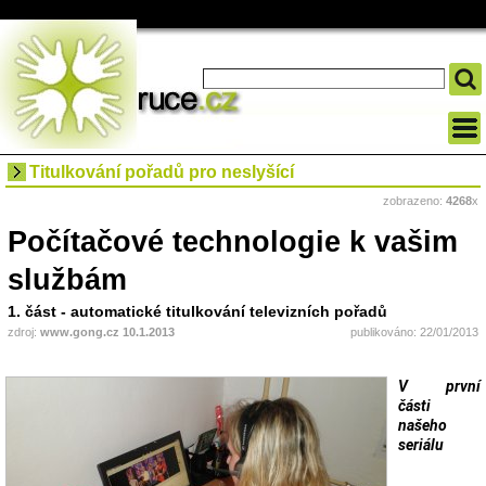
Titulkování pořadů pro neslyšící
zobrazeno:
4268
x
Počítačové technologie k vašim
službám
1. část - automatické titulkování televizních pořadů
zdroj:
www.gong.cz 10.1.2013
publikováno: 22/01/2013
V první
části
našeho
seriálu