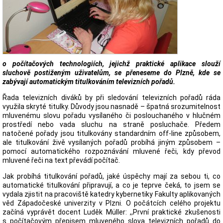
o počítačových technologiích, jejichž praktické aplikace slouží
sluchově postiženým uživatelům, se přeneseme do Plzně, kde se
zabývají automatickým titulkováním televizních pořadů.
Řada televizních diváků by při sledování televizních pořadů ráda
využila skryté titulky. Důvody jsou nasnadě – špatná srozumitelnost
mluvenému slovu pořadu vysílaného či poslouchaného v hlučném
prostředí nebo vada sluchu na straně posluchače. Předem
natočené pořady jsou titulkovány standardním off-line způsobem,
ale titulkování živě vysílaných pořadů probíhá jiným způsobem –
pomocí automatického rozpoznávání mluvené řeči, kdy převod
mluvené řeči na text převádí počítač.
Jak probíhá titulkování pořadů, jaké úspěchy mají za sebou ti, co
automatické titulkování připravují, a co je teprve čeká, to jsem se
vydala zjistit na pracoviště katedry kybernetiky Fakulty aplikovaných
věd Západočeské univerzity v Plzni. O počátcích celého projektu
začíná vyprávět docent Luděk Müller: ,,První praktické zkušenosti
s počítačovým přepisem mluveného slova televizních pořadů do