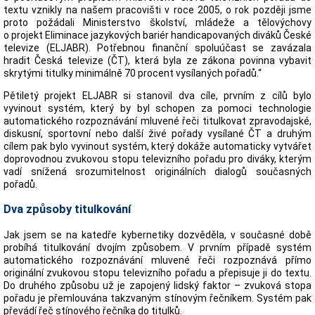
textu vznikly na našem pracovišti v roce 2005, o rok později jsme
proto požádali Ministerstvo školství, mládeže a tělovýchovy
o projekt Eliminace jazykových bariér handicapovaných diváků České
televize (ELJABR). Potřebnou finanční spoluúčast se zavázala
hradit Česká televize (ČT), která byla ze zákona povinna vybavit
skrytými titulky minimálně 70 procent vysílaných pořadů.“
Pětiletý projekt ELJABR si stanovil dva cíle, prvním z cílů bylo
vyvinout systém, který by byl schopen za pomoci technologie
automatického rozpoznávání mluvené řeči titulkovat zpravodajské,
diskusní, sportovní nebo další živé pořady vysílané ČT a druhým
cílem pak bylo vyvinout systém, který dokáže automaticky vytvářet
doprovodnou zvukovou stopu televizního pořadu pro diváky, kterým
vadí snížená srozumitelnost originálních dialogů současných
pořadů.
Dva způsoby titulkování
Jak jsem se na katedře kybernetiky dozvěděla, v současné době
probíhá titulkování dvojím způsobem. V prvním případě systém
automatického rozpoznávání mluvené řeči rozpoznává přímo
originální zvukovou stopu televizního pořadu a přepisuje ji do textu.
Do druhého způsobu už je zapojený lidský faktor – zvuková stopa
pořadu je přemlouvána takzvaným stínovým řečníkem. Systém pak
převádí řeč stínového řečníka do titulků.