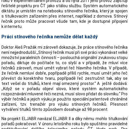
roku v experimentálním provozu a od října 2011 jeho provoz zajišťují
řešitelé projektu pro ČT jako stálou službu. Systém automatického
diktátu je umístěn na notebooku stínového řečníka, který je spojen
s titulkovacím zařízením přes internet, například z domova. Stínový
řečník proto může pracovat všude tam, kde je dostupné připojení
k internetu.
Práci stínového řečníka nemůže dělat každý
Doktor Aleš Pražák mi zároveň dokazuje, že práce stínového řečníka
není nejjednodušší:,,Stínový řečník musí při své práci vykonávat velké
množství paralelních činností – poslouchá originální zvukovou stopu
pořadu, diktuje do počítače to, co slyší a v případě, že mluví více
řečníků zároveň, musí umět vybrat řeč hlavního řečníka. V případě,
že řečník nemluví dobře, popřípadě příliš rychle, musí umět jeho řeč
převést do korektního tvaru, popřípadě řeč zestručnit tak, aby se
text vešel do titulků, které mají omezený prostor.“ A ještě dodává:
,,Když se v pořadu objeví slovo, které systém automatického
rozpoznávání mluvené řeči nezná, musí slovo přidat do slovníku.“ Pro
výběr řečníků a jejich výuku je použito speciální patentově chráněné
zařízení, tzv. trenažér pro výuku stínových řečníků. Přesnost
vytváření titulků tímto způsobem dosahuje až 98 procent.
Na projekt ELJABR navázal ELJABR II a díky němu mohlo titulkování
pořadů pokračovat. V únoru letošního roku bylo spuštěno pravidelné
podtitulkování dalšího televizního pořadu ČT Hyde park. Pro