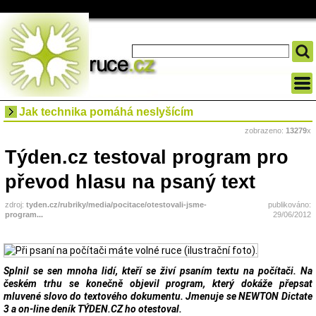
Jak technika pomáhá neslyšícím
zobrazeno:
13279
x
Týden.cz testoval program pro
převod hlasu na psaný text
zdroj:
tyden.cz/rubriky/media/pocitace/otestovali-jsme-
publikováno:
program...
29/06/2012
Splnil se sen mnoha lidí, kteří se živí psaním textu na počítači. Na
českém trhu se konečně objevil program, který dokáže přepsat
mluvené slovo do textového dokumentu. Jmenuje se NEWTON Dictate
3 a on-line deník TÝDEN.CZ ho otestoval.