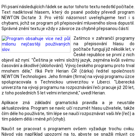
Při psaní následujících řádek se autor tohoto textu nedotkl počítače.
Text nadiktoval hlasem, který do psané podoby převedl program
NEWTON Dictate 3. Pro větší názornost uveřejňujeme text i s
chybami, jichž se program při přepisování mluveného slova dopustil.
Správné znění textu je vždy v závorce za chybně přepsanou částí.
Zatímco v zahraničí programy
na přepisování hlasu do
počítače fungují již několik let, v
České republice se první z nich
objevil až nyní. "Čeština je velmi složitý jazyk, zejména kvůli svému
časování a
škodlivé
(skloňování). Vývoj českého programu proto trval
mnohem déle," říká Petr Herian
ČR
(čárka) ředitel společnosti
NEWTON Technologies. Jeho
firmám
(firma) na vývoji programu úzce
spolupracovala s Technickou univerzitou v Liberci. "Liberecká
univerzita na vývoji programu na rozpoznávání řeči pracuje již 20 let,
z toho posledních 5 let velmi intenzivně," uvedl Herian.
Aplikace zná základní gramatická pravidla a je neustále
aktualizována. Program se navíc učí rozumět hlasu uživatele, takže
čím déle ho používáte, tím lépe se naučí rozpoznávat vaši
hře
(řeč) a
tím pádem dělá i méně
při
(chyb).
Naučit se pracovat s programem ovšem vyžaduje trochu cviku.
Návod vás například upozorní na to, abyste se snažili mluvit co