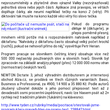
nejsrozumitelněji a zbytečně
dnes výrazně Valley
(nezvýrazňovali)
jednotlivá slova nebo jejich části. Aplikace zná pravopis, ve větách
doplňuje čárky, ale neumí například tečky na konci
2
(věty). Při
diktování tak musíte na konci každé věci věty říci slovo tečka.
Pokud do programu
diktuje té
(diktujete), je
přepis poměrně přesný,
mnohem větší potíže má s rozpoznáváním nahrávek například z
diktafonu. "Nahrávky z diktafonu často obsahují velký počet
hrochů
(ruchů), pokud se nehovoří přímo do něj," vysvětluje Petr Herian.
Program pracuje se slovníkem češtiny, který obsahuje více než
500 000 nejčastěji používaných slov a slovních tvarů. Slovník byl
zpracován na základě analýzy
přejezd
(přes) 12 000 000
normu stran
(normostran) českých textů.
NEWTON Dictate 3, jehož výhradním distributorem je internetový
obchod Alza.cz, se prodává ve třech různých variantách: Basic,
Business a Professional, za 4900, 14 900 a 35 880 Kč. Podle autorů
zkušený uživatel dokáže s jeho pomocí přepisovat text až z
devadesáti osmi procentní úspěšností, navíc lze hlasem psát až 2×
rychleji než tradičním
přáním
(ťukáním) na klávesnici.
http://www.tyden.cz/rubriky/media/pocitace/otestovali-jsme-
program-ktery-prevadi-hlas-na-psany-text_238847.html