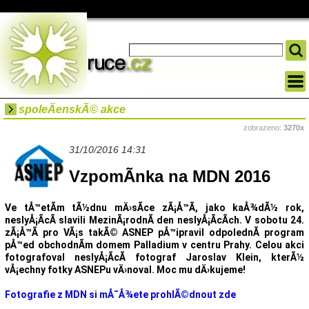
spoleÄenskÃ© akce
zobrazeno:
3270x
31/10/2016 14:31
VzpomÃ­nka na MDN 2016
Ve tÅ™etÃ­m tÃ½dnu mÄ›sÃ­ce zÃ¡Å™Ã­, jako kaÅ¾dÃ½ rok,
neslyÅ¡Ã­cÃ­ slavili MezinÃ¡rodnÃ­ den neslyÅ¡Ã­cÃ­ch. V sobotu 24.
zÃ¡Å™Ã­ pro VÃ¡s takÃ© ASNEP pÅ™ipravil odpolednÃ­ program
pÅ™ed obchodnÃ­m domem Palladium v centru Prahy. Celou akci
fotografoval neslyÅ¡Ã­cÃ­ fotograf Jaroslav Klein, kterÃ½
vÅ¡echny fotky ASNEPu vÄ›noval. Moc mu dÄ›kujeme!
Fotografie z MDN si mÅ¯Å¾ete prohlÃ©dnout zde