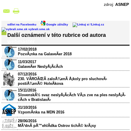
zdroj:
ASNEP
sdílet na Facebooku
Google záložky
Linkuj.cz
vybrali.sme.sk
Další oznámení v této rubrice od autora
webmaster
17/02/2018
PozvÃ¡nka na GalaveÄer 2018
11/03/2017
GalaveÄer NeslyÅ¡Ã­cÃ­ch
07/12/2016
230. VÃROÄŒÃ zaloÅ¾enÃ­ Å¡koly pro sluchovÄ›
postiÅ¾enÃ© HoleÄkova
15/11/2016
SlovenskÃ½ svaz neslyÅ¡Ã­cÃ­ch VÃ¡s zve na ples neslyÅ¡Ã­
cÃ­ch v BratislavÄ›
31/10/2016
VzpomÃ­nka na MDN 2016
28/06/2016
MÃ³dnÃ­ pÅ™ehlÃ­dka Ostrov tichÃ© krÃ¡sy