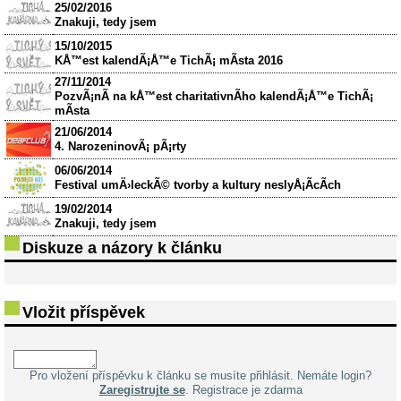
25/02/2016
Znakuji, tedy jsem
15/10/2015
KÅ™est kalendÃ¡Å™e TichÃ¡ mÃ­sta 2016
27/11/2014
PozvÃ¡nÃ­ na kÅ™est charitativnÃ­ho kalendÃ¡Å™e TichÃ¡
mÃ­sta
21/06/2014
4. NarozeninovÃ¡ pÃ¡rty
06/06/2014
Festival umÄ›leckÃ© tvorby a kultury neslyÅ¡Ã­cÃ­ch
19/02/2014
Znakuji, tedy jsem
Diskuze a názory k článku
Vložit příspěvek
Pro vložení příspěvku k článku se musíte přihlásit. Nemáte login?
Zaregistrujte se
. Registrace je zdarma