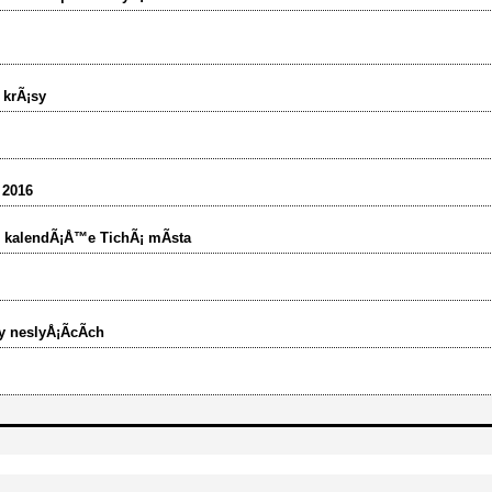
 krÃ¡sy
 2016
o kalendÃ¡Å™e TichÃ¡ mÃ­sta
y neslyÅ¡Ã­cÃ­ch