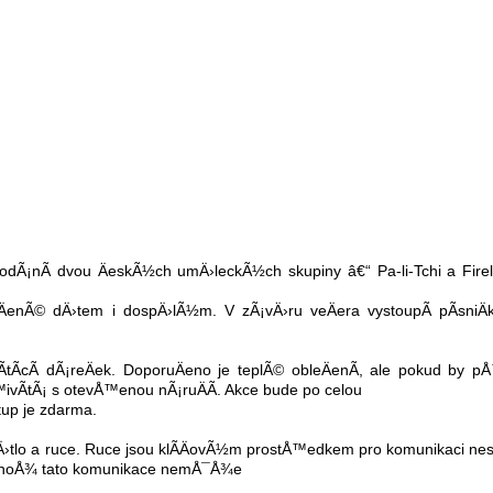
podÃ¡nÃ­ dvou ÄeskÃ½ch umÄ›leckÃ½ch skupiny â€“ Pa-li-Tchi a Firel
enÃ© dÄ›tem i dospÄ›lÃ½m. V zÃ¡vÄ›ru veÄera vystoupÃ­ pÃ­sniÄ
Ã­cÃ­ dÃ¡reÄek. DoporuÄeno je teplÃ© obleÄenÃ­, ale pokud by p
ivÃ­tÃ¡ s otevÅ™enou nÃ¡ruÄÃ­. Akce bude po celou
up je zdarma.
vÄ›tlo a ruce. Ruce jsou klÃ­ÄovÃ½m prostÅ™edkem pro komunikaci nes
 nÄ›hoÅ¾ tato komunikace nemÅ¯Å¾e