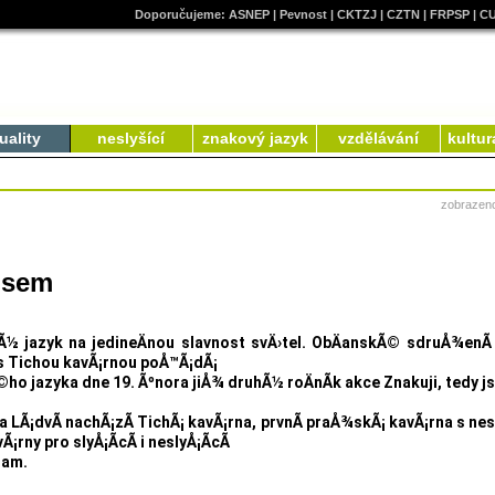
Doporučujeme:
ASNEP
|
Pevnost
|
CKTZJ
|
CZTN
|
FRPSP
|
C
uality
neslyšící
znakový jazyk
vzdělávání
kultur
zobrazen
 jsem
vÃ½ jazyk na jedineÄnou slavnost svÄ›tel. ObÄanskÃ© sdruÅ¾enÃ
i s Tichou kavÃ¡rnou poÅ™Ã¡dÃ¡
o jazyka dne 19. Ãºnora jiÅ¾ druhÃ½ roÄnÃ­k akce Znakuji, tedy j
ra LÃ¡dvÃ­ nachÃ¡zÃ­ TichÃ¡ kavÃ¡rna, prvnÃ­ praÅ¾skÃ¡ kavÃ¡rna s nes
¡rny pro slyÅ¡Ã­cÃ­ i neslyÅ¡Ã­cÃ­
ram.