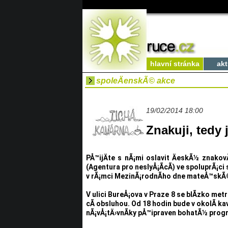
hlavní stránka
akt
spoleÄenskÃ© akce
19/02/2014 18:00
Znakuji, tedy
PÅ™ijÄte s nÃ¡mi oslavit ÄeskÃ½ znako
(Agentura pro neslyÅ¡Ã­cÃ­) ve spoluprÃ¡c
v rÃ¡mci MezinÃ¡rodnÃ­ho dne mateÅ™skÃ©h
V ulici BureÅ¡ova v Praze 8 se blÃ­zko met
cÃ­ obsluhou. Od 18 hodin bude v okolÃ­ kavÃ
nÃ¡vÅ¡tÄ›vnÃ­ky pÅ™ipraven bohatÃ½ prog