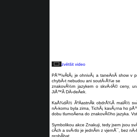
zvětšit video
PÅ™ivÃ­tÃ¡ je ohnivÃ¡ a taneÄnÃ­ show v 
chybÄ›t nebudou ani soutÄ›Å¾e se
znakovÃ½m jazykem o skvÄ›lÃ© ceny, urÄ
JiÅ™Ã­ DÄ›deÄek.
KaÅ¾dÃ½ ÃºÄastnÃ­k obdrÅ¾Ã­ malÃ½ svÃ­t
nÄ›komu byla zima, TichÃ¡ kavÃ¡rna ho pÅ™
dobu tlumoÄena do znakovÃ©ho jazyka. Vst
Symbolikou akce Znakuji, tedy jsem jsou s
cÃ­ch a svÄ›tlo je jednÃ­m z vjemÅ¯, bez
probÃ­hat.