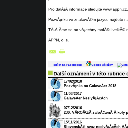
Pro dalÅ¡Ã­ informace sledujte www.appn.cz
PozvÃ¡nku ve znakovÃ©m jazyce najdete na 
TÄ›Å¡Ã­me se na vÅ¡echny malÃ© i velkÃ© n
APPN, o. s.
sdílet na Facebooku
Google záložky
Další oznámení v této rubrice
17/02/2018
PozvÃ¡nka na GalaveÄer 2018
11/03/2017
GalaveÄer NeslyÅ¡Ã­cÃ­ch
07/12/2016
230. VÃROÄŒÃ zaloÅ¾enÃ­ Å¡koly 
15/11/2016
SlovenskÃ½ svaz neslyÅ¡Ã­cÃ­ch VÃ¡s