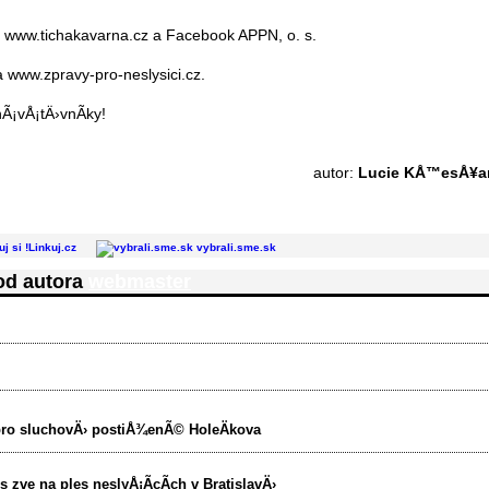
, www.tichakavarna.cz a Facebook APPN, o. s.
www.zpravy-pro-neslysici.cz.
Ã¡vÅ¡tÄ›vnÃ­ky!
autor:
Lucie KÅ™esÅ¥a
Linkuj.cz
vybrali.sme.sk
 od autora
webmaster
pro sluchovÄ› postiÅ¾enÃ© HoleÄkova
 zve na ples neslyÅ¡Ã­cÃ­ch v BratislavÄ›