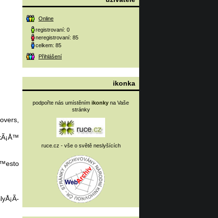
Online
registrovaní: 0
neregistrovaní: 85
celkem: 85
Přihlášení
ikonka
podpořte nás umístěním
ikonky
na Vaše
stránky
overs,
kÃ¡Å™
ruce.cz - vše o světě neslyšících
Å™esto
lyÅ¡Ã­