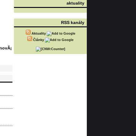
aktuality
RSS kanály
Aktuality
Články
novÃ¡