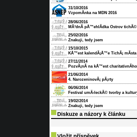
31/10/2016
VzpomÃ­nka na MDN 2016
28/06/2016
MÃ³dnÃ­ pÅ™ehlÃ­dka Ostrov tichÃ©
25/02/2016
Znakuji, tedy jsem
15/10/2015
KÅ™est kalendÃ¡Å™e TichÃ¡ mÃ­sta
27/11/2014
PozvÃ¡nÃ­ na kÅ™est charitativnÃ­h
21/06/2014
4. NarozeninovÃ¡ pÃ¡rty
06/06/2014
Festival umÄ›leckÃ© tvorby a kultur
19/02/2014
Znakuji, tedy jsem
Diskuze a názory k článku
Vložit příspěvek