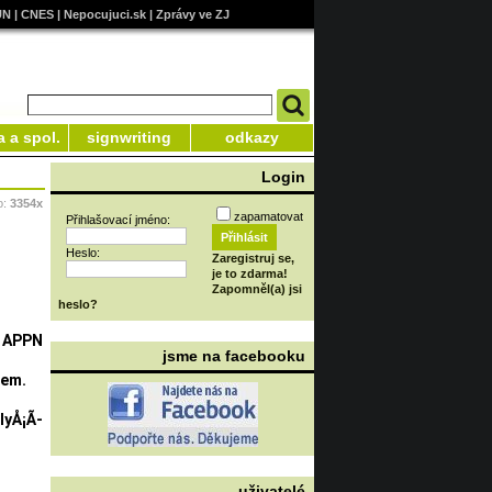
UN
|
CNES
|
Nepocujuci.sk
|
Zprávy ve ZJ
a a spol.
signwriting
odkazy
Login
o:
3354x
zapamatovat
Přihlašovací jméno:
Heslo:
Zaregistruj se,
je to zdarma!
Zapomněl(a) jsi
heslo?
­ APPN
jsme na facebooku
sem.
lyÅ¡Ã­
uživatelé