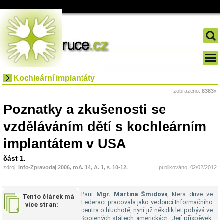
Kochleární implantáty
zobrazeno:
8383
x
Poznatky a zkušenosti se
vzděláváním dětí s kochleárním
implantátem v USA
část 1.
zdroj:
Info-Zpravodaj 2006, roÄ. 14, Ä. 1, s. 10-12.
publikováno: 02/02/2012
Paní
Mgr. Martina Šmídová
, která dříve ve
Tento článek má
Federaci pracovala jako vedoucí Informačního
více stran:
centra o hluchotě, nyní již několik let pobývá ve
Spojených státech amerických. Její příspěvek,