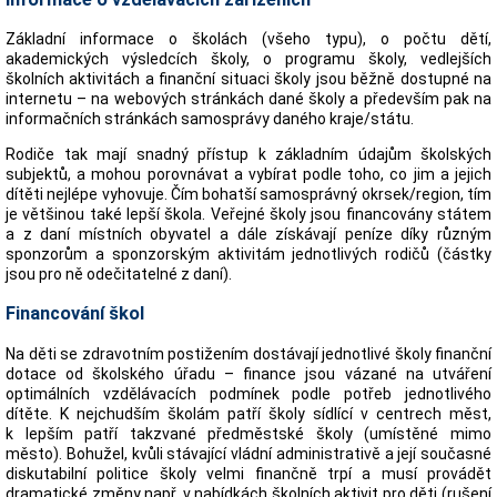
Základní informace o školách (všeho typu), o počtu dětí,
akademických výsledcích školy, o programu školy, vedlejších
školních aktivitách a finanční situaci školy jsou běžně dostupné na
internetu – na webových stránkách dané školy a především pak na
informačních stránkách samosprávy daného kraje/státu.
Rodiče tak mají snadný přístup k základním údajům školských
subjektů, a mohou porovnávat a vybírat podle toho, co jim a jejich
dítěti nejlépe vyhovuje. Čím bohatší samosprávný okrsek/region, tím
je většinou také lepší škola. Veřejné školy jsou financovány státem
a z daní místních obyvatel a dále získávají peníze díky různým
sponzorům a sponzorským aktivitám jednotlivých rodičů (částky
jsou pro ně odečitatelné z daní).
Financování škol
Na děti se zdravotním postižením dostávají jednotlivé školy finanční
dotace od školského úřadu – finance jsou vázané na utváření
optimálních vzdělávacích podmínek podle potřeb jednotlivého
dítěte. K nejchudším školám patří školy sídlící v centrech měst,
k lepším patří takzvané předměstské školy (umístěné mimo
město). Bohužel, kvůli stávající vládní administrativě a její současné
diskutabilní politice školy velmi finančně trpí a musí provádět
dramatické změny např. v nabídkách školních aktivit pro děti (rušení