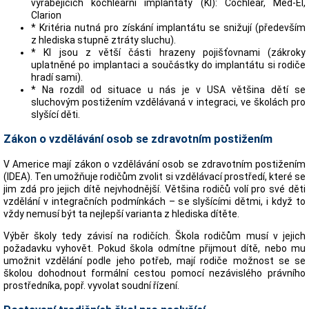
vyrábějících kochleární implantáty (KI): Cochlear, Med-El,
Clarion
* Kritéria nutná pro získání implantátu se snižují (především
z hlediska stupně ztráty sluchu).
* KI jsou z větší části hrazeny pojišťovnami (zákroky
uplatněné po implantaci a součástky do implantátu si rodiče
hradí sami).
* Na rozdíl od situace u nás je v USA většina dětí se
sluchovým postižením vzdělávaná v integraci, ve školách pro
slyšící děti.
Zákon o vzdělávání osob se zdravotním postižením
V Americe mají zákon o vzdělávání osob se zdravotním postižením
(IDEA). Ten umožňuje rodičům zvolit si vzdělávací prostředí, které se
jim zdá pro jejich dítě nejvhodnější. Většina rodičů volí pro své děti
vzdělání v integračních podmínkách – se slyšícími dětmi, i když to
vždy nemusí být ta nejlepší varianta z hlediska dítěte.
Výběr školy tedy závisí na rodičích. Škola rodičům musí v jejich
požadavku vyhovět. Pokud škola odmítne přijmout dítě, nebo mu
umožnit vzdělání podle jeho potřeb, mají rodiče možnost se se
školou dohodnout formální cestou pomocí nezávislého právního
prostředníka, popř. vyvolat soudní řízení.