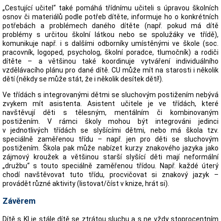
„Cestující učitel“ také pomáhá třídnímu učiteli s úpravou školních
osnov či materiálů podle potřeb dítěte, informuje ho o konkrétních
potřebách a problémech daného dítěte (např. pokud má dítě
problémy s určitou školní látkou nebo se spolužáky ve třídě),
komunikuje např. i s dalšími odborníky umístěnými ve škole (soc.
pracovník, logoped, psycholog, školní poradce, tlumočník) a rodiči
dítěte – a většinou také koordinuje vytváření individuálního
vzdělávacího plánu pro dané dítě. CU může mít na starosti i několik
dětí (někdy se může stát, že i několik desítek dětí!).
Ve třídách s integrovanými dětmi se sluchovým postižením nebývá
zvykem mít asistenta. Asistent učitele je ve třídách, které
navštěvují děti s tělesným, mentálním či kombinovaným
postižením. V rámci školy mohou být integrováni jedinci
v jednotlivých třídách se slyšícími dětmi, nebo má škola tzv.
speciálně zaměřenou třídu – např. jen pro děti se sluchovým
postižením. Škola pak může nabízet kurzy znakového jazyka jako
zájmový kroužek a většinou starší slyšící děti mají neformální
„družbu“ s touto speciálně zaměřenou třídou. Např. každé úterý
chodí navštěvovat tuto třídu, procvičovat si znakový jazyk –
provádět různé aktivity (listovat/číst v knize, hrát si).
Závěrem
Dítě s KI je stále dítě se ztrátou sluchu a s ne vždy stoprocentním