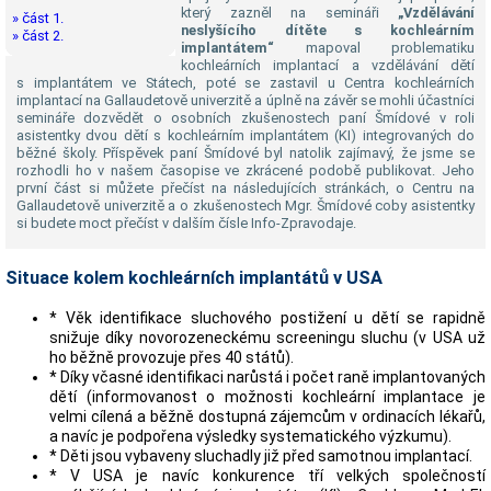
který zazněl na semináři
„Vzdělávání
» část 1.
neslyšícího dítěte s kochleárním
» část 2.
implantátem“
mapoval problematiku
kochleárních implantací a vzdělávání dětí
s implantátem ve Státech, poté se zastavil u Centra kochleárních
implantací na Gallaudetově univerzitě a úplně na závěr se mohli účastníci
semináře dozvědět o osobních zkušenostech paní Šmídové v roli
asistentky dvou dětí s kochleárním implantátem (KI) integrovaných do
běžné školy. Příspěvek paní Šmídové byl natolik zajímavý, že jsme se
rozhodli ho v našem časopise ve zkrácené podobě publikovat. Jeho
první část si můžete přečíst na následujících stránkách, o Centru na
Gallaudetově univerzitě a o zkušenostech Mgr. Šmídové coby asistentky
si budete moct přečíst v dalším čísle Info-Zpravodaje.
Situace kolem kochleárních implantátů v USA
* Věk identifikace sluchového postižení u dětí se rapidně
snižuje díky novorozeneckému screeningu sluchu (v USA už
ho běžně provozuje přes 40 států).
* Díky včasné identifikaci narůstá i počet raně implantovaných
dětí (informovanost o možnosti kochleární implantace je
velmi cílená a běžně dostupná zájemcům v ordinacích lékařů,
a navíc je podpořena výsledky systematického výzkumu).
* Děti jsou vybaveny sluchadly již před samotnou implantací.
* V USA je navíc konkurence tří velkých společností