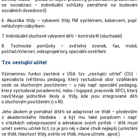
se socializací – individuální schůzky zaměřené na budování
sociálních dovedností)
6. Akustika třídy – vybavení třídy FM systémem, kobercem, popř.
nehlučným nábytkem
7. Individuální sluchově vybavení dětí – kontrola KI (sluchadel)
8. Technické pomůcky – světelný zvonek, fax, mobil,
počítač/internet, videoprojektory, speciální osvětlení
Tzv. cestující učitel
Významnou funkci zastává v USA tzv. „cestující učitel“ (CU) -
specialista (většinou pedagog, který vystudoval obor vzdělávání
osob se sluchovým postižením – u nás např. speciální pedagog,
který vystudoval poradenství, nebo i logoped, pracovník SPC), který
navštěvuje jednotlivé školy a třídy, kde jsou integrované děti
s sluchovým postižením (i s KI).
Jeho úkolem je pomáhat dítěti se adaptovat ve třídě – především
z akademického hlediska - a být mu také poradcem i např.
v otázkách sebeprosazení a advokacie svých potřeb – dítě musí
umět svému učiteli říct, co je pro něj v dané chvíli nejlepší (umístění
ve třídě, hlasitost třídy, světlo ve třídě, mluva učitele...apod.).