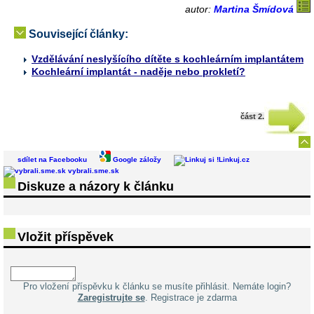
autor:
Martina Šmídová
Související články:
Vzdělávání neslyšícího dítěte s kochleárním implantátem
Kochleární implantát - naděje nebo prokletí?
část 2.
sdílet na Facebooku
Google záložy
Linkuj.cz
vybrali.sme.sk
Diskuze a názory k článku
Vložit příspěvek
Pro vložení příspěvku k článku se musíte přihlásit. Nemáte login?
Zaregistrujte se
. Registrace je zdarma