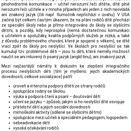
plnohodnotné komunikace – učitel nerozumí řeči dítěte, dítě plně
nerozumí řeči učitele a v mnoha případech ani jeden z nich neovládá
ani znakový jazyk (čili např. tlumočník nepřichází v úvahu). V USA
začíná být celkem častým úkazem, že na přání rodičů dítě přechází
ze speciální školy nebo je přímo integrováno do školy se slyšícími
dětmi, a později, kdy neprospívá (nemá dostatečnou komunikaci
s učitelem a spolužáky, kvalita podpůrných služeb je nízká, a také
z důvodu problémového chování, které je spojené s věkem), se dítě
vrací zpět do školy pro neslyšící. Ve školách pro neslyšící se tak
kumulují tzv. problémové děti – jsou to děti, které neměly možnost
naučit se ani mluvený či psaný jazyk (angličtinu), ani znakový jazyk.
Mezi nejčastější náměty k diskusím ke zlepšení integračního
procesu neslyšících děti (tím je myšleno: jejich akademických
dovedností, celkové socializace) patří:
úroveň a intenzita podpory dítěti ze strany rodičů
spolupráce rodiny se školou
výuka a podpora čtení a psaní – doučování dětí
učení se jazyku – způsob, jakým si ho neslyšící dítě osvojuje
přátelství dětí a jejich sociální dovednosti
mimoškolní aktivity (sdílené se slyšícími dětmi)
spolupráce mezi učiteli a speciálním pedagogem, logopedem
sebeadvokacie dětí
vysoká očekávání rodičů