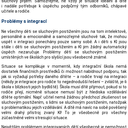
sluchový příjem. Samozřejmě, ne vždy je situace ideální a dítě
i nadále potřebuje k úspěchu podpůrný tým odborníků, chápavé
učitele a rodiče.
Problémy s integrací
Ne všechny děti se sluchovým postižením jsou na tom intelektově,
personálně a emocionálně a samozřejmě sluchově tak, že mohou
uspět v integraci ponechány pouze samy sobě. A i děti s KI jsou
stále i děti se sluchovým postižením a KI jim žádný automatický
úspěch nezaručuje. Problémy dětí se sluchovým postižením
umístěných ve školách pro slyšící jsou všeobecně známé.
Situace se komplikuje v momentě, kdy integrační škola nemá
dostatek finančních prostředků či možnost nabídnout podporu, tak
jak si vyžadují potřeby daného dítěte – a rodiče trvají na integraci
(někdy je integrace pro rodiče to nejjednodušší řešení – zvláště, je-li
škola v blízkosti jejich bydliště). Škola musí dítě přijmout, pokud si to
rodiče přejí, nicméně situace nemusí být z hlediska vzdělávání
dítěte optimální. Např. učitel nemá žádnou předchozí zkušenost se
sluchovým postižením, s lidmi se sluchovým postižením, natožpak
s problematikou jejich vzdělávání. A dítě má navíc na sobě pověšený
velmi drahý přístroj zvaný KI! To je všeobecně pro všechny
zúčastněné velmi stresující situace.
Největším problémem integrovaných dětí všeobecně je nemožnost