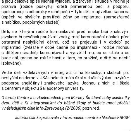
a jsou celkově spíše klidněji vyladěni, a zároveň i situace v rodině je
příznivá (rodiče poskytují dítěti přiměřenou péči a podporu,
spolupracují s odborníky v rané péči) – tyto děti mají velkou šanci na
úspěch ve slyšícím prostředí záhy po implantaci (samozřejmě
s nabídkou podpůrných služeb).
Děti, se kterými rodiče komunikovali před implantací znakovým
jazykem či neváhali používat znaky, mají komunikační náskok před
ostatními neslyšícími dětmi, což se projevuje i v období po
implantaci (zvláště v době časně po implantaci - rodiče mohou
s dítětem snadněji komunikovat a vysvětlit mu, co se stalo a co
bude dál, rodina se může bavit o tom, co prožívá, a dítě se necítí
izolováno).
Vedle dětí vzdělávaných v integraci či na klasických školách pro
neslyšící najdeme v USA i několik málo škol s duální výukou jazyků –
podporou angličtiny i znakového jazyka. Jednou z nich je i škola
s centrem v objektu Gallaudetovy university.
O tomto Centru a o zkušenostech paní Martiny Šmídové coby asistentky
dvou dětí s KI integrovanými do běžné školy si budete moct přečíst
v následujícím čísle Info-Zpravodaje (2/2006)
pozn.red.
autorka článku pracovala v Informačním centru o hluchotě FRPSP