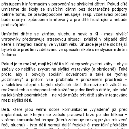
přístupem k informacím v porovnání se slyšícími dětmi. Pokud dítě
umístíme do školy se slyšícími dětmi bez dostatečné podpory,
čelíme tomu, že pravděpodobně neuspěje, resp. vzdělávací proces
bude určitým způsobem limitovaný a pro dítě frustrující a nebude
plnit svůj účel.
Umístění dítěte se ztrátou sluchu a navíc s KI - mezi slyšící
vrstevníky představuje stresovou situaci, zvláště v případě dětí,
které s integrací začínají ve vyšším věku. Situace je ještě složitější,
bylo-li dítě předtím vzděláváno ve speciální škole s neslyšícími dětmi
či doma.
Pokud je to možné, mají být děti s KI integrovány velmi záhy – aby si
začaly co nejdříve zvykat na slyšící vrstevníky (a obráceně). Také
proto, aby si osvojily sociální dovednosti a také se rychleji
„rozmluvily“ a přitom vše probíhalo v přirozeném prostředí –
v kolektivu stejně starých slyšících dětí. Samozřejmě záleží na
možnostech a schopnostech každého jednotlivého dítěte, ale také
na lokálních podmínkách – ne vždy může být dítě záhy integrováno
mezi slyšící děti.
Děti, které jsou velmi dobře komunikačně „vyladěné“ již před
implantací, se kterými se začalo pracovat brzo po identifikaci –
v rámci komunikační terapie (která zahrnuje rozvoj jazyka, mluvené
řeči, sluchu) - tyto děti nemají další fyzické či mentální překážky,