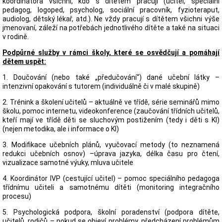
koordinátora všichni, kdo s dítětem pracují (učitel, speciální
pedagog, logoped, psycholog, sociální pracovník, fyzioteraput,
audiolog, dětský lékař, atd.). Ne vždy pracují s dítětem všichni výše
jmenovaní, záleží na potřebách jednotlivého dítěte a také na situaci
v rodině.
Podpůrné služby v rámci školy, které se osvědčují a pomáhají
dětem uspět:
1. Doučování (nebo také „předučování“) dané učební látky –
intenzivní opakování s tutorem (individuálně či v malé skupině)
2. Trénink a školení učitelů – aktuálně ve třídě, série seminářů mimo
školu, pomoc internetu, videokonference (zaučování třídních učitelů,
kteří mají ve třídě děti se sluchovým postižením (tedy i děti s KI)
(nejen metodika, ale i informace o KI)
3. Modifikace učebních plánů, vyučovací metody (to neznamená
redukci učebních osnov) –úprava jazyka, délka času pro čtení,
vizualizace samotné výuky, mluva učitele
4. Koordinátor IVP (cestující učitel) – pomoc speciálního pedagoga
třídnímu učiteli a samotnému dítěti (monitoring integračního
procesu)
5. Psychologická podpora, školní poradenství (podpora dítěte,
učitelů, rodičů – pokud se objeví problémy, předcházení problémům