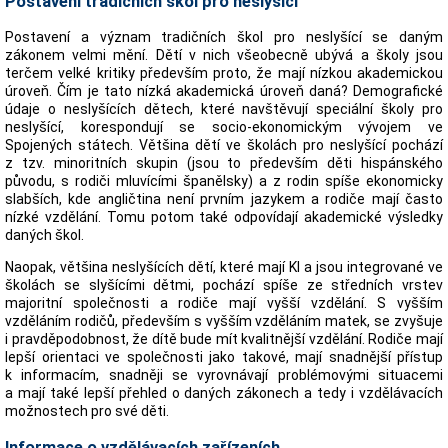
Postavení tradičních škol pro neslyšící
Postavení a význam tradičních škol pro neslyšící se daným
zákonem velmi mění. Dětí v nich všeobecně ubývá a školy jsou
terčem velké kritiky především proto, že mají nízkou akademickou
úroveň. Čím je tato nízká akademická úroveň daná? Demografické
údaje o neslyšících dětech, které navštěvují speciální školy pro
neslyšící, korespondují se socio-ekonomickým vývojem ve
Spojených státech. Většina dětí ve školách pro neslyšící pochází
z tzv. minoritních skupin (jsou to především děti hispánského
původu, s rodiči mluvícími španělsky) a z rodin spíše ekonomicky
slabších, kde angličtina není prvním jazykem a rodiče mají často
nízké vzdělání. Tomu potom také odpovídají akademické výsledky
daných škol.
Naopak, většina neslyšících dětí, které mají KI a jsou integrované ve
školách se slyšícími dětmi, pochází spíše ze středních vrstev
majoritní společnosti a rodiče mají vyšší vzdělání. S vyšším
vzděláním rodičů, především s vyšším vzděláním matek, se zvyšuje
i pravděpodobnost, že dítě bude mít kvalitnější vzdělání. Rodiče mají
lepší orientaci ve společnosti jako takové, mají snadnější přístup
k informacím, snadněji se vyrovnávají problémovými situacemi
a mají také lepší přehled o daných zákonech a tedy i vzdělávacích
možnostech pro své děti.
Informace o vzdělávacích zařízeních