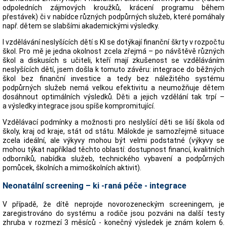
odpoledních zájmových kroužků, krácení programu během
přestávek) či v nabídce různých podpůrných služeb, které pomáhaly
např. dětem se slabšími akademickými výsledky.
I vzdělávání neslyšících dětí s KI se dotýkají finanční škrty v rozpočtu
škol. Pro mě je jedna okolnost zcela zřejmá – po návštěvě různých
škol a diskusích s učiteli, kteří mají zkušenost se vzděláváním
neslyšících dětí, jsem došla k tomuto závěru: integrace do běžných
škol bez finanční investice a tedy bez náležitého systému
podpůrných služeb nemá velkou efektivitu a neumožňuje dětem
dosáhnout optimálních výsledků. Děti a jejich vzdělání tak trpí –
a výsledky integrace jsou spíše kompromitující.
Vzdělávací podmínky a možnosti pro neslyšící děti se liší škola od
školy, kraj od kraje, stát od státu. Málokde je samozřejmě situace
zcela ideální, ale výkyvy mohou být velmi podstatné (výkyvy se
mohou týkat například těchto oblastí: dostupnost financí, kvalitních
odborníků, nabídka služeb, technického vybavení a podpůrných
pomůcek, školních a mimoškolních aktivit).
Neonatální screening – ki -raná péče - integrace
V případě, že dítě neprojde novorozeneckým screeningem, je
zaregistrováno do systému a rodiče jsou pozváni na další testy
zhruba v rozmezí 3 měsíců - konečný výsledek je znám kolem 6.