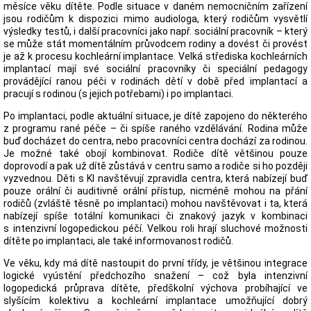
měsíce věku dítěte. Podle situace v daném nemocničním zařízení
jsou rodičům k dispozici mimo audiologa, který rodičům vysvětlí
výsledky testů, i další pracovníci jako např. sociální pracovník – který
se může stát momentálním průvodcem rodiny a dovést či provést
je až k procesu kochleární implantace. Velká střediska kochleárních
implantací mají své sociální pracovníky či speciální pedagogy
provádějící ranou péči v rodinách dětí v době před implantací a
pracují s rodinou (s jejich potřebami) i po implantaci.
Po implantaci, podle aktuální situace, je dítě zapojeno do některého
z programu rané péče – či spíše raného vzdělávání. Rodina může
buď docházet do centra, nebo pracovníci centra dochází za rodinou.
Je možné také obojí kombinovat. Rodiče dítě většinou pouze
doprovodí a pak už dítě zůstává v centru samo a rodiče si ho později
vyzvednou. Děti s KI navštěvují zpravidla centra, která nabízejí buď
pouze orální či auditivně orální přístup, nicméně mohou na přání
rodičů (zvláště těsně po implantaci) mohou navštěvovat i ta, která
nabízejí spíše totální komunikaci či znakový jazyk v kombinaci
s intenzivní logopedickou péčí. Velkou roli hrají sluchové možnosti
dítěte po implantaci, ale také informovanost rodičů.
Ve věku, kdy má dítě nastoupit do první třídy, je většinou integrace
logické vyústění předchozího snažení – což byla intenzivní
logopedická průprava dítěte, předškolní výchova probíhající ve
slyšícím kolektivu a kochleární implantace umožňující dobrý