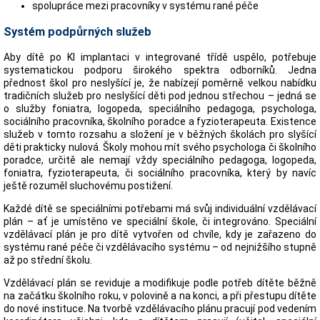
spolupráce mezi pracovníky v systému rané péče
Systém podpůrných služeb
Aby dítě po KI implantaci v integrované třídě uspělo, potřebuje
systematickou podporu širokého spektra odborníků. Jedna
přednost škol pro neslyšící je, že nabízejí poměrně velkou nabídku
tradičních služeb pro neslyšící děti pod jednou střechou – jedná se
o služby foniatra, logopeda, speciálního pedagoga, psychologa,
sociálního pracovníka, školního poradce a fyzioterapeuta. Existence
služeb v tomto rozsahu a složení je v běžných školách pro slyšící
děti prakticky nulová. Školy mohou mít svého psychologa či školního
poradce, určitě ale nemají vždy speciálního pedagoga, logopeda,
foniatra, fyzioterapeuta, či sociálního pracovníka, který by navíc
ještě rozuměl sluchovému postižení.
Každé dítě se speciálními potřebami má svůj individuální vzdělávací
plán – ať je umístěno ve speciální škole, či integrováno. Speciální
vzdělávací plán je pro dítě vytvořen od chvíle, kdy je zařazeno do
systému rané péče či vzdělávacího systému – od nejnižšího stupně
až po střední školu.
Vzdělávací plán se reviduje a modifikuje podle potřeb dítěte běžně
na začátku školního roku, v polovině a na konci, a při přestupu dítěte
do nové instituce. Na tvorbě vzdělávacího plánu pracují pod vedením